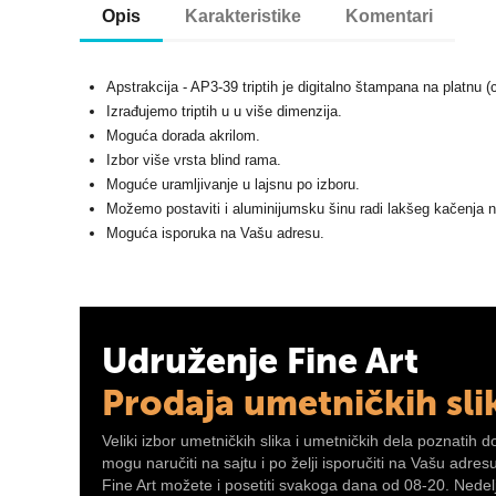
Opis
Karakteristike
Komentari
Apstrakcija - AP3-39 triptih je digitalno štampana na platnu 
Izrađujemo triptih u u više dimenzija.
Moguća dorada akrilom.
Izbor više vrsta blind rama.
Moguće uramljivanje u lajsnu po izboru.
Možemo postaviti i aluminijumsku šinu radi lakšeg kačenja 
Moguća isporuka na Vašu adresu.
Udruženje Fine Art
Prodaja umetničkih sli
Veliki izbor umetničkih slika i umetničkih dela poznatih d
mogu naručiti na sajtu i po želji isporučiti na Vašu adre
Fine Art možete i posetiti svakoga dana od 08-20. Nedelj