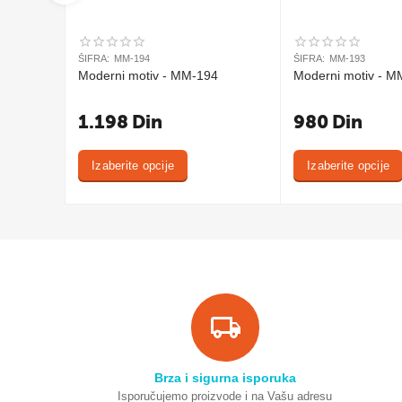
ŠIFRA:
MM-194
ŠIFRA:
MM-193
Moderni motiv - MM-194
Moderni motiv - M
1.198
Din
980
Din
Izaberite opcije
Izaberite opcije
Brza i sigurna isporuka
Isporučujemo proizvode i na Vašu adresu