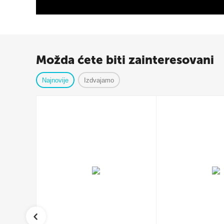
Možda ćete biti zainteresovani
Najnovije
Izdvajamo