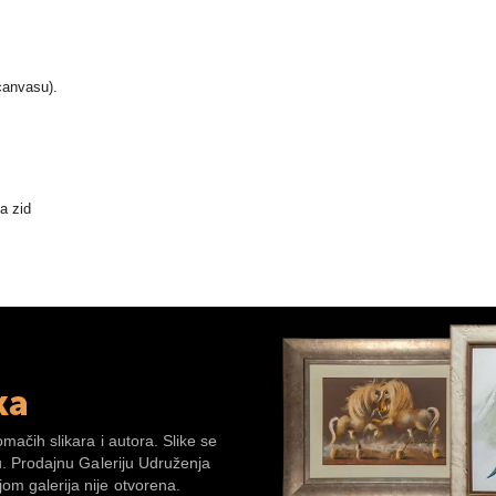
(canvasu).
na zid
ka
omačih slikara i autora. Slike se
su. Prodajnu Galeriju Udruženja
om galerija nije otvorena.