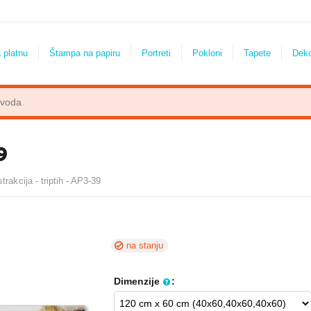
 platnu
Štampa na papiru
Portreti
Pokloni
Tapete
Dek
9
trakcija - triptih - AP3-39
na stanju
Dimenzije
: