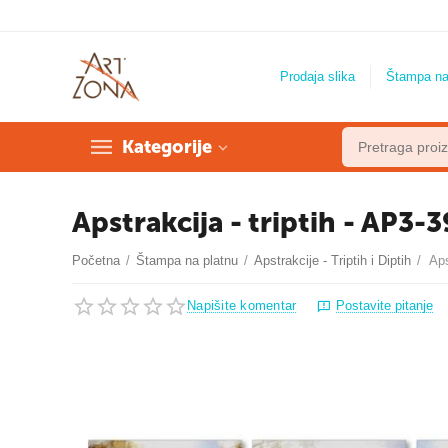
Prodaja slika
Štampa na
Kategorije
Apstrakcija - triptih - AP3-3
Početna
/
Štampa na platnu
/
Apstrakcije - Triptih i Diptih
/
Aps
Napišite komentar
Postavite pitanje