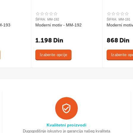
ŠIFRA:
MM-192
ŠIFRA:
MM-191
M-193
Moderni motiv - MM-192
Moderni moti
1.198
Din
868
Din
Izaberite opcije
Izaberite op
Kvalitetni proizvodi
Dugogodišnje iskustvo je garancija našeg kvaliteta