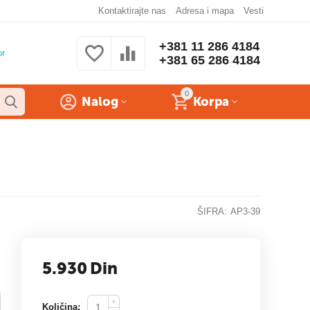
Kontaktirajte nas
Adresa i mapa
Vesti
+381 11 286 4184
or
+381 65 286 4184
0
Nalog
Korpa
ŠIFRA:
AP3-39
5.930
Din
+
Količina: