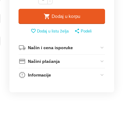
−
Dodaj u korpu
Dodaj u listu želja
Podeli
Način i cena isporuke
Načini plaćanja
Informacije