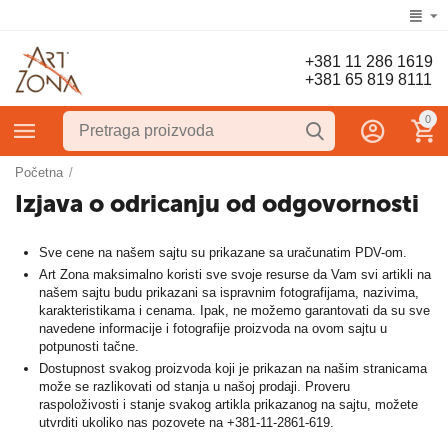
+381 11 286 1619
+381 65 819 8111
0
Početna
/
Izjava o odricanju od odgovornosti
Sve cene na našem sajtu su prikazane sa uračunatim PDV-om.
Art Zona maksimalno koristi sve svoje resurse da Vam svi artikli na
našem sajtu budu prikazani sa ispravnim fotografijama, nazivima,
karakteristikama i cenama. Ipak, ne možemo garantovati da su sve
navedene informacije i fotografije proizvoda na ovom sajtu u
potpunosti tačne.
Dostupnost svakog proizvoda koji je prikazan na našim stranicama
može se razlikovati od stanja u našoj prodaji. Proveru
raspoloživosti i stanje svakog artikla prikazanog na sajtu, možete
utvrditi ukoliko nas pozovete na +381-11-2861-619.