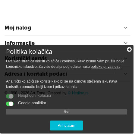
Moj nalog
Informacije
Politika kolačića
Korisnički servis
Ova web stranica koristi kolačiće ('
cookies
') kako bismo Vam pružili bolje
korisničko iskustvo. Za više detalja pogledajte našu
politiku privatnosti
.
Adresa i kontakt podaci
Analitički kolačići se koriste kako bi se na osnovu stečenih iskustava
korisniku ponudio bolji izbor i prikaz stranica.
© 1996 - 2026 Art Zona. Created by
© Netline.rs
Neophodni kolačići
Google analitika
Svi
Prihvatam