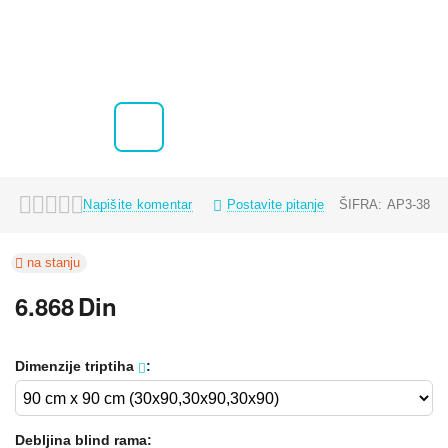
Napišite komentar
Postavite pitanje
ŠIFRA:
AP3-38
na stanju
6.868
Din
Dimenzije triptiha
:
Debljina blind rama: