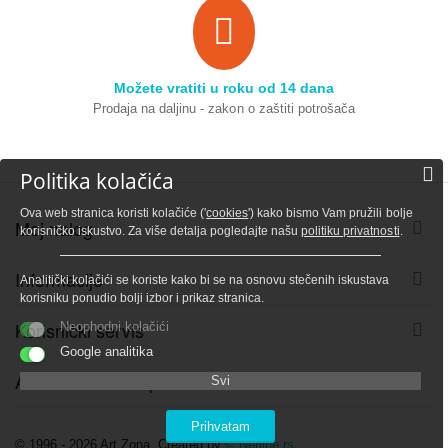
Možete vratiti u roku od 14 dana
Prodaja na daljinu - zakon o zaštiti potrošača
Politika kolačića
Ova web stranica koristi kolačiće ('
cookies
') kako bismo Vam pružili bolje
Moj nalog
korisničko iskustvo. Za više detalja pogledajte našu
politiku privatnosti
.
Informacije
Analitički kolačići se koriste kako bi se na osnovu stečenih iskustava
korisniku ponudio bolji izbor i prikaz stranica.
Korisnički servis
Neophodni kolačići
Google analitika
Adresa i kontakt podaci
Svi
Prihvatam
© 1996 - 2026 Art Zona. Created by
© Netline.rs