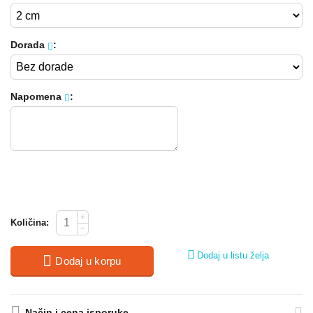
Dorada
:
Napomena
:
+
Količina:
−
Dodaj u listu želja
Dodaj u korpu
Način i cena isporuke