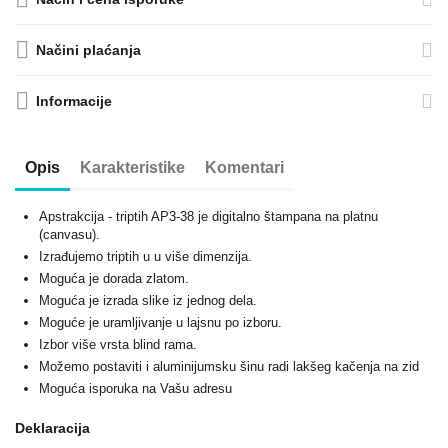
Načini plaćanja
Informacije
Opis
Karakteristike
Komentari
Apstrakcija - triptih AP3-38 je digitalno štampana na platnu
(canvasu).
Izrađujemo triptih u u više dimenzija.
Moguća je dorada zlatom.
Moguća je izrada slike iz jednog dela.
Moguće je uramljivanje u lajsnu po izboru.
Izbor više vrsta blind rama.
Možemo postaviti i aluminijumsku šinu radi lakšeg kačenja na zid
Moguća isporuka na Vašu adresu
Deklaracija