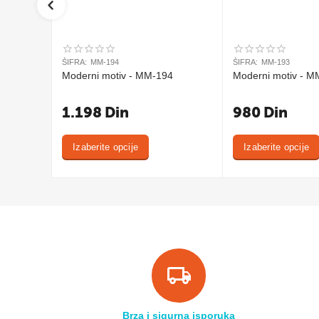
ŠIFRA:
MM-194
ŠIFRA:
MM-193
Moderni motiv - MM-194
Moderni motiv - M
1.198
Din
980
Din
Izaberite opcije
Izaberite opcije
Brza i sigurna isporuka