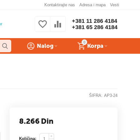
Kontaktirajte nas
Adresa i mapa
Vesti
+381 11 286 4184
or
+381 65 286 4184
0
Nalog
Korpa
ŠIFRA:
AP3-24
8.266
Din
+
Količina: