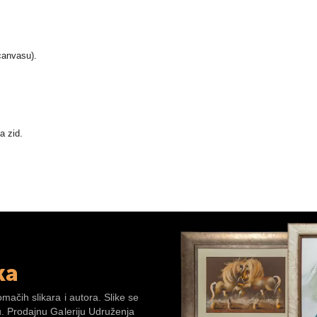
(canvasu).
a zid.
ka
omačih slikara i autora. Slike se
su. Prodajnu Galeriju Udruženja