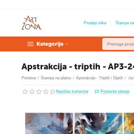
Prodaja slika
Štampa na
Kategorije
Apstrakcija - triptih - AP3-
Početna
/
Štampa na platnu
/
Apstrakcije - Triptih i Diptih
/
Aps
Napišite komentar
Postavite pitanje