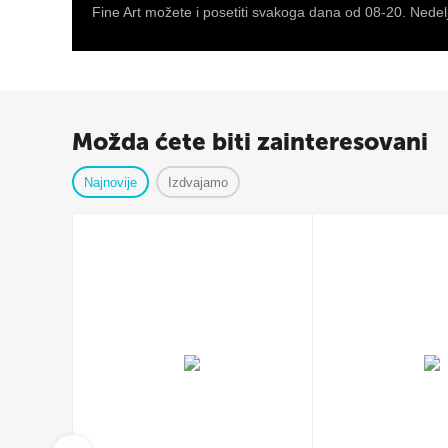
Fine Art možete i posetiti svakoga dana od 08-20. Nedelj
Možda ćete biti zainteresovani
Najnovije
Izdvajamo