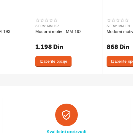
ŠIFRA:
MM-192
ŠIFRA:
MM-191
M-193
Moderni motiv - MM-192
Moderni moti
1.198
Din
868
Din
Izaberite opcije
Izaberite op
Kvalitetni proizvodi