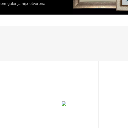
om galerija nije otvorena.