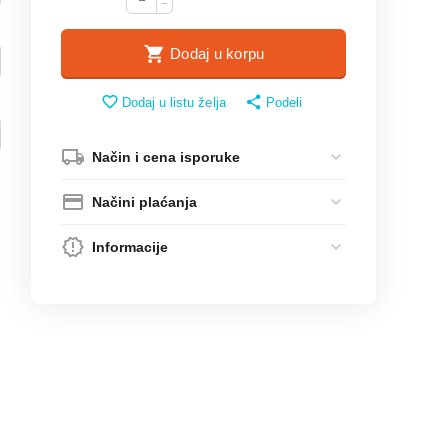
−
Dodaj u korpu
Dodaj u listu želja
Podeli
Način i cena isporuke
Načini plaćanja
Informacije