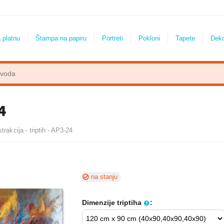
 platnu
Štampa na papiru
Portreti
Pokloni
Tapete
Dek
24
trakcija - triptih - AP3-24
na stanju
Dimenzije triptiha
: