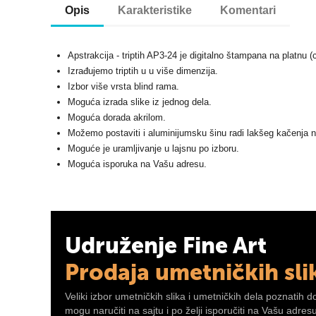
Opis
Karakteristike
Komentari
Apstrakcija - triptih AP3-24 je digitalno štampana na platnu 
Izrađujemo triptih u u više dimenzija.
Izbor više vrsta blind rama.
Moguća izrada slike iz jednog dela.
Moguća dorada akrilom.
Možemo postaviti i aluminijumsku šinu radi lakšeg kačenja n
Moguće je uramljivanje u lajsnu po izboru.
Moguća isporuka na Vašu adresu.
Udruženje Fine Art
Prodaja umetničkih sli
Veliki izbor umetničkih slika i umetničkih dela poznatih d
mogu naručiti na sajtu i po želji isporučiti na Vašu adre