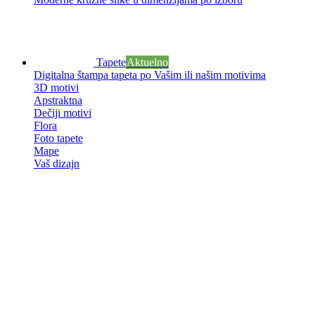
Tapete
Aktuelno
Digitalna štampa tapeta po Vašim ili našim motivima
3D motivi
Apstraktna
Dečiji motivi
Flora
Foto tapete
Mape
Vaš dizajn