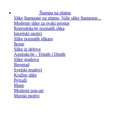
Štampa na platnu
Slike štampane na platnu, Vaše slike štampane...
Moderne slike za svaki prostor
Reprodukcije poznatih slika
Istorijski motivi
Slike poznatih slikara
Ikone
Slike iz delova
Apstrakcije - Triptih i Diptih
Slike gradova
Beograd
Svetski gradovi
Kružne slike
Pejzaži
Mape
Moderni pop-art
Morski motivi