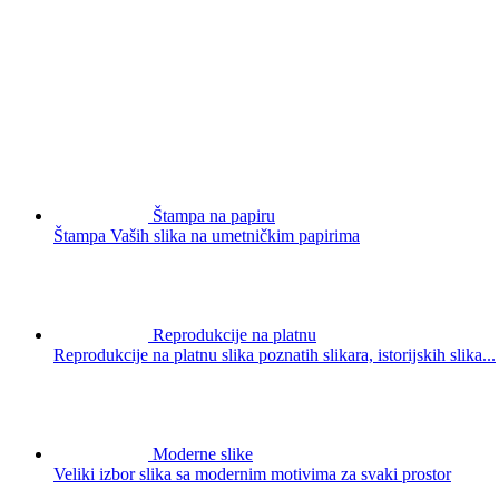
Štampa na papiru
Štampa Vaših slika na umetničkim papirima
Reprodukcije na platnu
Reprodukcije na platnu slika poznatih slikara, istorijskih slika...
Moderne slike
Veliki izbor slika sa modernim motivima za svaki prostor