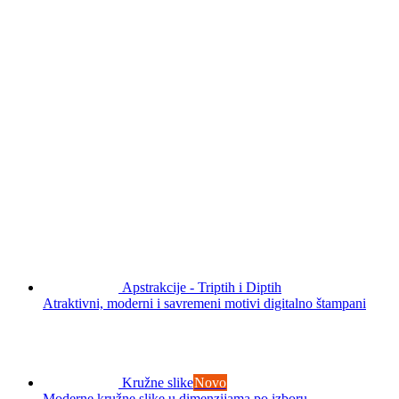
Apstrakcije - Triptih i Diptih
Atraktivni, moderni i savremeni motivi digitalno štampani
Kružne slike
Novo
Moderne kružne slike u dimenzijama po izboru