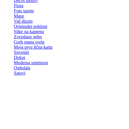
Dečiji motivi
Flora
Foto tapete
Mape
Vaš dizajn
Originalni pokloni
Slike na kamenu
Zvezdano nebo
Greb mapa sveta
Moja prva lična karta
Suveniri
Dekor
Moderna umetnost
Ogledala
Satovi