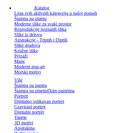
Katalog
Lista svih aktivnih kategorija u našoj ponudi
Štampa na platnu
Moderne slike za svaki prostor
Reprodukcije poznatih slika
Slike iz delova
Apstrakcije - Triptih i Diptih
Slike gradova
Kružne slike
Pejzaži
Mape
Moderni pop-art
Morski motivi
Više
Štampa na papiru
Štampa na umetničkim papirima
Portreti
Digitalno oslikavan portret
Gravirani portret
Digitalni portret
Tapete
3D motivi
Apstraktna