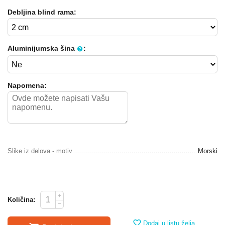
Debljina blind rama:
Aluminijumska šina
:
Napomena:
Slike iz delova - motiv
Morski
+
Količina:
−
Dodaj u listu želja