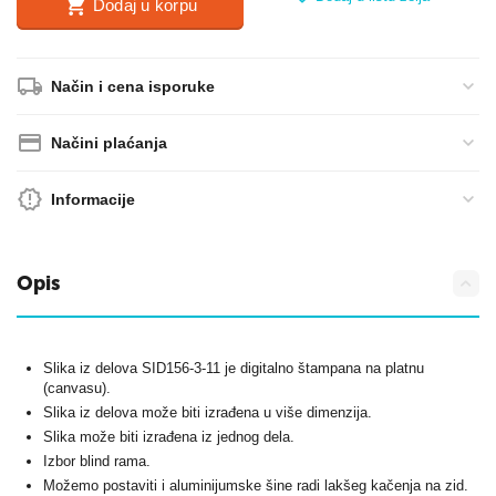
Dodaj u korpu
Način i cena isporuke
Načini plaćanja
Informacije
Opis
Slika iz delova SID156-3-11 je digitalno štampana na platnu
(canvasu).
Slika iz delova može biti izrađena u više dimenzija.
Slika može biti izrađena iz jednog dela.
Izbor blind rama.
Možemo postaviti i aluminijumske šine radi lakšeg kačenja na zid.