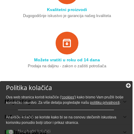
Kvalitetni proizvodi
Dugogodišnje iskustvo je garancija našeg kvaliteta
Možete vratiti u roku od 14 dana
Prodaja na daljinu - zakon o zaštiti potrošača
Politika kolačića
Ova web stranica koristi kolačiće ('
cookies
') kako bismo Vam pružili bolje
Moj nalog
korisničko iskustvo. Za više detalja pogledajte našu
politiku privatnosti
.
Informacije
Analitički kolačići se koriste kako bi se na osnovu stečenih iskustava
korisniku ponudio bolji izbor i prikaz stranica.
Korisnički servis
Neophodni kolačići