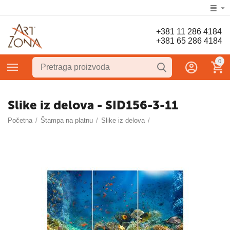
+381 11 286 4184
+381 65 286 4184
0
Slike iz delova - SID156-3-11
Početna
/
Štampa na platnu
/
Slike iz delova
/