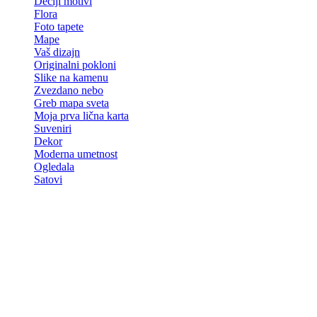
Dečiji motivi
Flora
Foto tapete
Mape
Vaš dizajn
Originalni pokloni
Slike na kamenu
Zvezdano nebo
Greb mapa sveta
Moja prva lična karta
Suveniri
Dekor
Moderna umetnost
Ogledala
Satovi