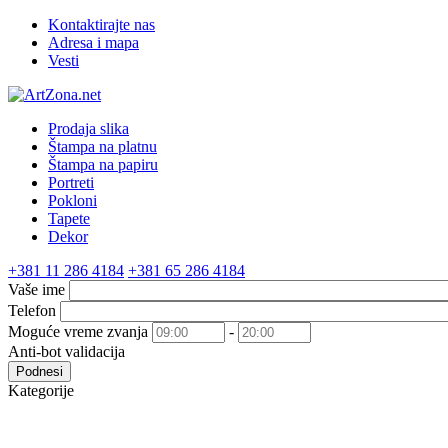
Kontaktirajte nas
Adresa i mapa
Vesti
Prodaja slika
Štampa na platnu
Štampa na papiru
Portreti
Pokloni
Tapete
Dekor
+381 11 286 4184
+381 65 286 4184
Vaše ime
Telefon
Moguće vreme zvanja
-
Anti-bot validacija
Podnesi
Kategorije