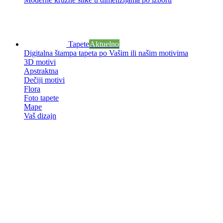
Tapete
Aktuelno
Digitalna štampa tapeta po Vašim ili našim motivima
3D motivi
Apstraktna
Dečiji motivi
Flora
Foto tapete
Mape
Vaš dizajn