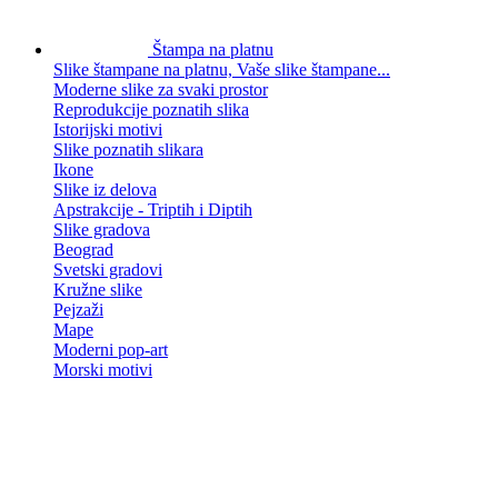
Štampa na platnu
Slike štampane na platnu, Vaše slike štampane...
Moderne slike za svaki prostor
Reprodukcije poznatih slika
Istorijski motivi
Slike poznatih slikara
Ikone
Slike iz delova
Apstrakcije - Triptih i Diptih
Slike gradova
Beograd
Svetski gradovi
Kružne slike
Pejzaži
Mape
Moderni pop-art
Morski motivi