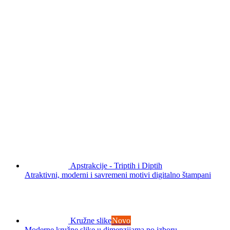
Apstrakcije - Triptih i Diptih
Atraktivni, moderni i savremeni motivi digitalno štampani
Kružne slike
Novo
Moderne kružne slike u dimenzijama po izboru