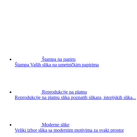
Štampa na papiru
Štampa Vaših slika na umetničkim papirima
Reprodukcije na platnu
Reprodukcije na platnu slika poznatih slikara, istorijskih slika...
Moderne slike
Veliki izbor slika sa modernim motivima za svaki prostor