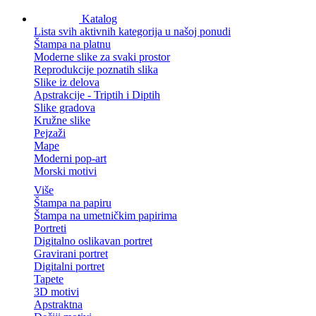
Katalog
Lista svih aktivnih kategorija u našoj ponudi
Štampa na platnu
Moderne slike za svaki prostor
Reprodukcije poznatih slika
Slike iz delova
Apstrakcije - Triptih i Diptih
Slike gradova
Kružne slike
Pejzaži
Mape
Moderni pop-art
Morski motivi
Više
Štampa na papiru
Štampa na umetničkim papirima
Portreti
Digitalno oslikavan portret
Gravirani portret
Digitalni portret
Tapete
3D motivi
Apstraktna