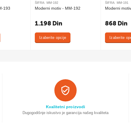
ŠIFRA:
MM-192
ŠIFRA:
MM-191
M-193
Moderni motiv - MM-192
Moderni moti
1.198
Din
868
Din
Izaberite opcije
Izaberite op
Kvalitetni proizvodi
Dugogodišnje iskustvo je garancija našeg kvaliteta