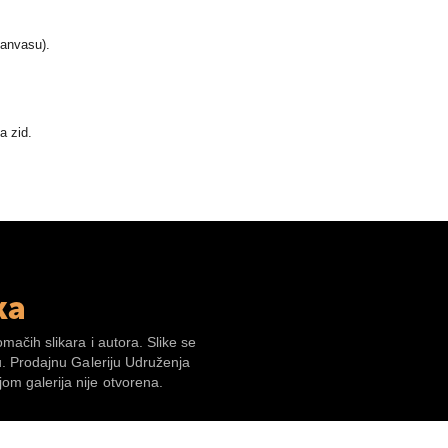
canvasu).
a zid.
ka
omačih slikara i autora. Slike se
su. Prodajnu Galeriju Udruženja
om galerija nije otvorena.