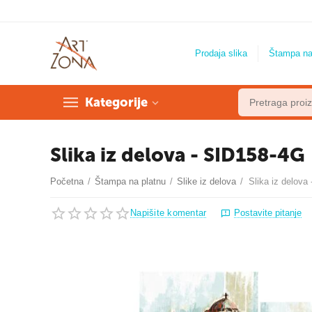
Prodaja slika
Štampa na
Kategorije
Slika iz delova - SID158-4G
Početna
/
Štampa na platnu
/
Slike iz delova
/
Slika iz delova
Napišite komentar
Postavite pitanje