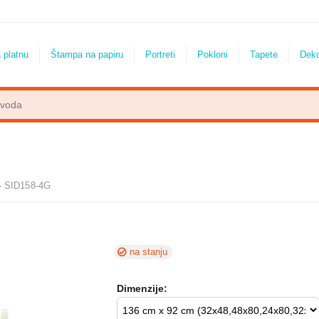
 platnu
Štampa na papiru
Portreti
Pokloni
Tapete
Dek
 - SID158-4G
na stanju
Dimenzije: