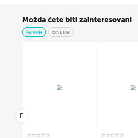
Možda ćete biti zainteresovani
Najnovije
Izdvajamo