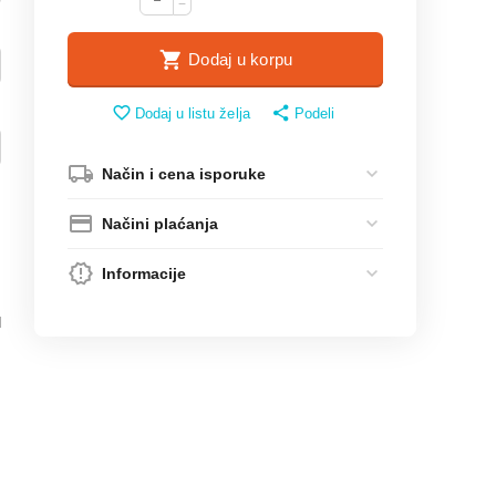
−
Dodaj u korpu
Dodaj u listu želja
Podeli
Način i cena isporuke
Načini plaćanja
Informacije
d