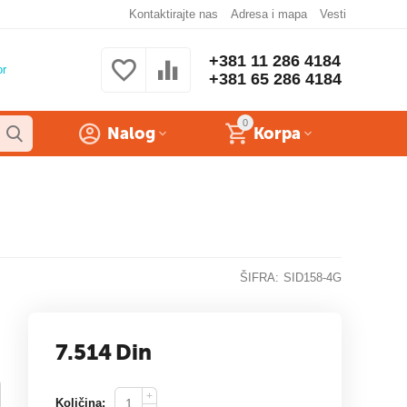
Kontaktirajte nas
Adresa i mapa
Vesti
+381 11 286 4184
or
+381 65 286 4184
0
Nalog
Korpa
ŠIFRA:
SID158-4G
7.514
Din
+
Količina: