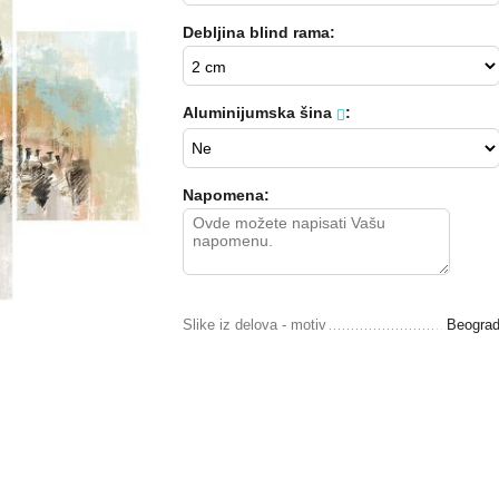
Debljina blind rama:
Aluminijumska šina
:
Napomena:
Slike iz delova - motiv
Beogra