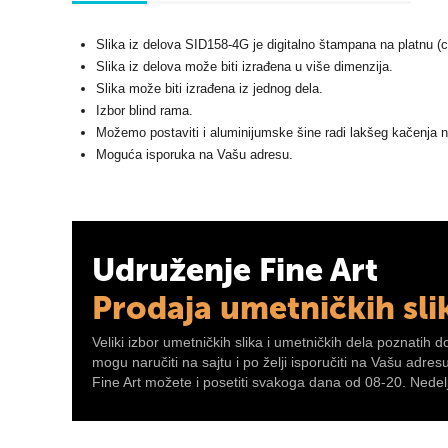
Slika iz delova SID158-4G je digitalno štampana na platnu (
Slika iz delova može biti izrađena u više dimenzija.
Slika može biti izrađena iz jednog dela.
Izbor blind rama.
Možemo postaviti i aluminijumske šine radi lakšeg kačenja n
Moguća isporuka na Vašu adresu.
Udruženje Fine Art
Prodaja umetničkih sli
Veliki izbor umetničkih slika i umetničkih dela poznatih d
mogu naručiti na sajtu i po želji isporučiti na Vašu adre
Fine Art možete i posetiti svakoga dana od 08-20. Nedelj