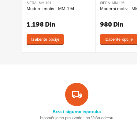
ŠIFRA:
MM-194
ŠIFRA:
MM-193
Moderni motiv - MM-194
Moderni motiv - M
1.198
Din
980
Din
Izaberite opcije
Izaberite opcije
Brza i sigurna isporuka
Isporučujemo proizvode i na Vašu adresu