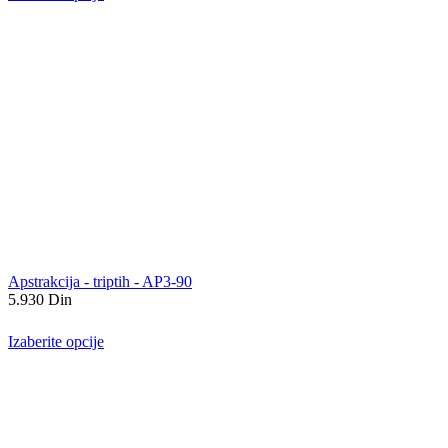
Apstrakcija - triptih - AP3-90
5.930
Din
Izaberite opcije