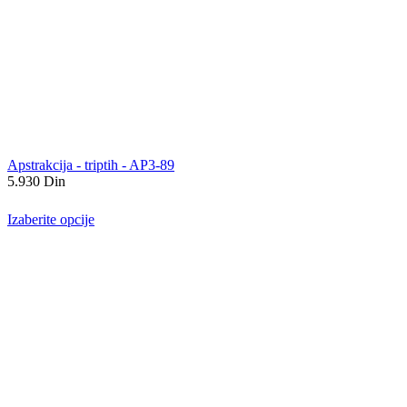
Apstrakcija - triptih - AP3-89
5.930
Din
Izaberite opcije