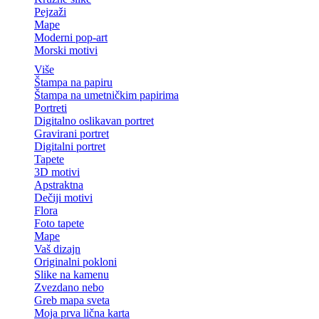
Pejzaži
Mape
Moderni pop-art
Morski motivi
Više
Štampa na papiru
Štampa na umetničkim papirima
Portreti
Digitalno oslikavan portret
Gravirani portret
Digitalni portret
Tapete
3D motivi
Apstraktna
Dečiji motivi
Flora
Foto tapete
Mape
Vaš dizajn
Originalni pokloni
Slike na kamenu
Zvezdano nebo
Greb mapa sveta
Moja prva lična karta