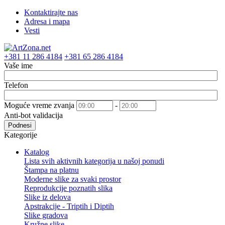
Kontaktirajte nas
Adresa i mapa
Vesti
+381 11 286 4184
+381 65 286 4184
Vaše ime
Telefon
Moguće vreme zvanja
-
Anti-bot validacija
Podnesi
Kategorije
Katalog
Lista svih aktivnih kategorija u našoj ponudi
Štampa na platnu
Moderne slike za svaki prostor
Reprodukcije poznatih slika
Slike iz delova
Apstrakcije - Triptih i Diptih
Slike gradova
Kružne slike