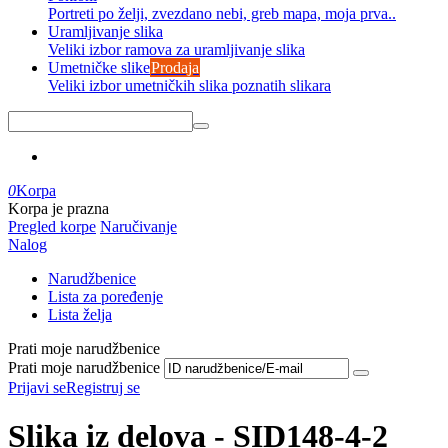
Portreti po želji, zvezdano nebi, greb mapa, moja prva..
Uramljivanje slika
Veliki izbor ramova za uramljivanje slika
Umetničke slike
Prodaja
Veliki izbor umetničkih slika poznatih slikara
0
Korpa
Korpa je prazna
Pregled korpe
Naručivanje
Nalog
Narudžbenice
Lista za poređenje
Lista želja
Prati moje narudžbenice
Prati moje narudžbenice
Prijavi se
Registruj se
Slika iz delova - SID148-4-2