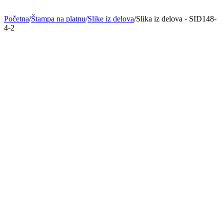
Početna
/
Štampa na platnu
/
Slike iz delova
/
Slika iz delova - SID148-
4-2