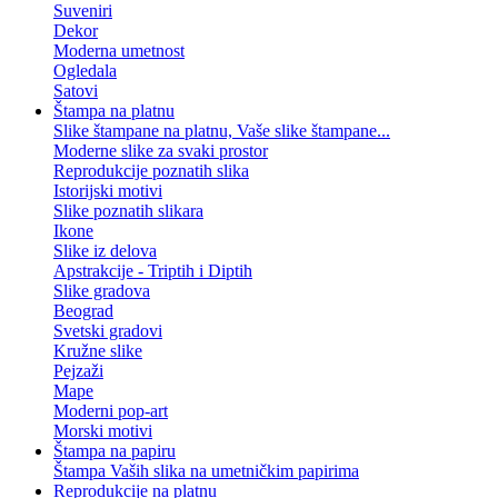
Suveniri
Dekor
Moderna umetnost
Ogledala
Satovi
Štampa na platnu
Slike štampane na platnu, Vaše slike štampane...
Moderne slike za svaki prostor
Reprodukcije poznatih slika
Istorijski motivi
Slike poznatih slikara
Ikone
Slike iz delova
Apstrakcije - Triptih i Diptih
Slike gradova
Beograd
Svetski gradovi
Kružne slike
Pejzaži
Mape
Moderni pop-art
Morski motivi
Štampa na papiru
Štampa Vaših slika na umetničkim papirima
Reprodukcije na platnu