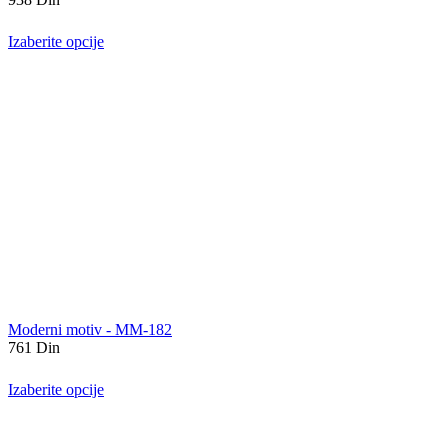
Izaberite opcije
Moderni motiv - MM-182
761
Din
Izaberite opcije