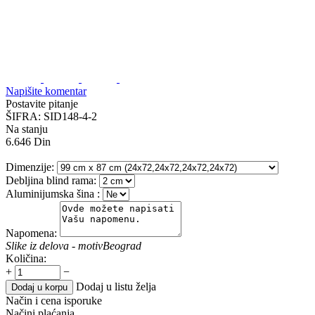
Napišite komentar
Postavite pitanje
ŠIFRA:
SID148-4-2
Na stanju
6.646
Din
Dimenzije:
Debljina blind rama:
Aluminijumska šina
:
Napomena:
Slike iz delova - motiv
Beograd
Količina:
+
−
Dodaj u listu želja
Dodaj u korpu
Način i cena isporuke
Načini plaćanja