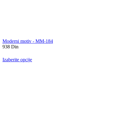
Moderni motiv - MM-184
938
Din
Izaberite opcije