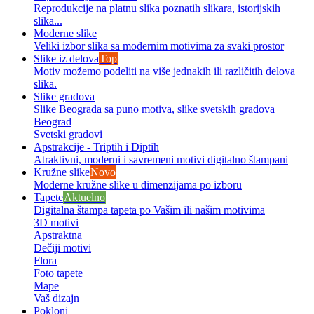
Reprodukcije na platnu slika poznatih slikara, istorijskih
slika...
Moderne slike
Veliki izbor slika sa modernim motivima za svaki prostor
Slike iz delova
Top
Motiv možemo podeliti na više jednakih ili različitih delova
slika.
Slike gradova
Slike Beograda sa puno motiva, slike svetskih gradova
Beograd
Svetski gradovi
Apstrakcije - Triptih i Diptih
Atraktivni, moderni i savremeni motivi digitalno štampani
Kružne slike
Novo
Moderne kružne slike u dimenzijama po izboru
Tapete
Aktuelno
Digitalna štampa tapeta po Vašim ili našim motivima
3D motivi
Apstraktna
Dečiji motivi
Flora
Foto tapete
Mape
Vaš dizajn
Pokloni