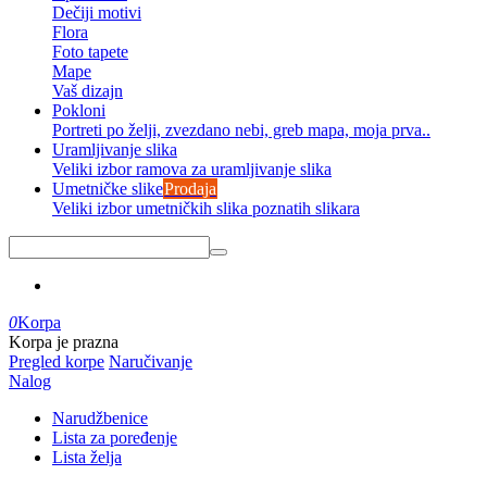
Dečiji motivi
Flora
Foto tapete
Mape
Vaš dizajn
Pokloni
Portreti po želji, zvezdano nebi, greb mapa, moja prva..
Uramljivanje slika
Veliki izbor ramova za uramljivanje slika
Umetničke slike
Prodaja
Veliki izbor umetničkih slika poznatih slikara
0
Korpa
Korpa je prazna
Pregled korpe
Naručivanje
Nalog
Narudžbenice
Lista za poređenje
Lista želja