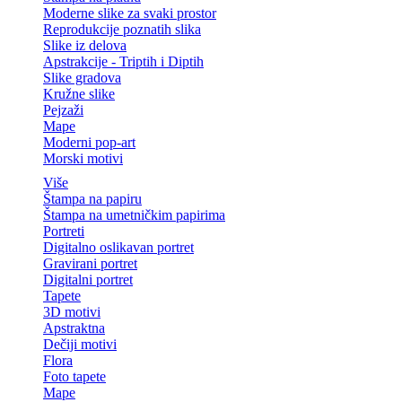
Moderne slike za svaki prostor
Reprodukcije poznatih slika
Slike iz delova
Apstrakcije - Triptih i Diptih
Slike gradova
Kružne slike
Pejzaži
Mape
Moderni pop-art
Morski motivi
Više
Štampa na papiru
Štampa na umetničkim papirima
Portreti
Digitalno oslikavan portret
Gravirani portret
Digitalni portret
Tapete
3D motivi
Apstraktna
Dečiji motivi
Flora
Foto tapete
Mape