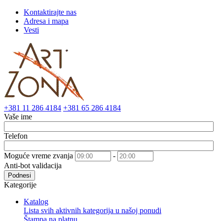
Kontaktirajte nas
Adresa i mapa
Vesti
+381 11 286 4184
+381 65 286 4184
Vaše ime
Telefon
Moguće vreme zvanja
-
Anti-bot validacija
Podnesi
Kategorije
Katalog
Lista svih aktivnih kategorija u našoj ponudi
Štampa na platnu