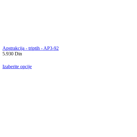
Apstrakcija - triptih - AP3-92
5.930
Din
Izaberite opcije