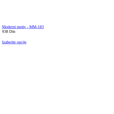
Moderni motiv - MM-183
938
Din
Izaberite opcije