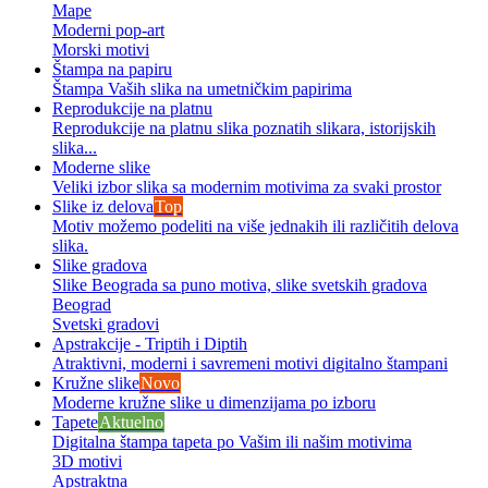
Mape
Moderni pop-art
Morski motivi
Štampa na papiru
Štampa Vaših slika na umetničkim papirima
Reprodukcije na platnu
Reprodukcije na platnu slika poznatih slikara, istorijskih
slika...
Moderne slike
Veliki izbor slika sa modernim motivima za svaki prostor
Slike iz delova
Top
Motiv možemo podeliti na više jednakih ili različitih delova
slika.
Slike gradova
Slike Beograda sa puno motiva, slike svetskih gradova
Beograd
Svetski gradovi
Apstrakcije - Triptih i Diptih
Atraktivni, moderni i savremeni motivi digitalno štampani
Kružne slike
Novo
Moderne kružne slike u dimenzijama po izboru
Tapete
Aktuelno
Digitalna štampa tapeta po Vašim ili našim motivima
3D motivi
Apstraktna