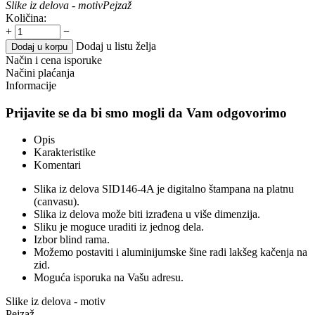
Slike iz delova - motiv
Pejzaž
Količina:
+
−
Dodaj u listu želja
Dodaj u korpu
Način i cena isporuke
Načini plaćanja
Informacije
Prijavite se da bi smo mogli da Vam odgovorimo
Opis
Karakteristike
Komentari
Slika iz delova SID146-4A je digitalno štampana na platnu
(canvasu).
Slika iz delova može biti izrađena u više dimenzija.
Sliku je moguce uraditi iz jednog dela.
Izbor blind rama.
Možemo postaviti i aluminijumske šine radi lakšeg kačenja na
zid.
Moguća isporuka na Vašu adresu.
Slike iz delova - motiv
Pejzaž