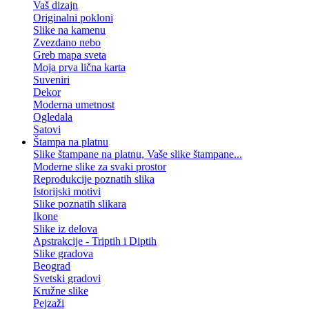
Vaš dizajn
Originalni pokloni
Slike na kamenu
Zvezdano nebo
Greb mapa sveta
Moja prva lična karta
Suveniri
Dekor
Moderna umetnost
Ogledala
Satovi
Štampa na platnu
Slike štampane na platnu, Vaše slike štampane...
Moderne slike za svaki prostor
Reprodukcije poznatih slika
Istorijski motivi
Slike poznatih slikara
Ikone
Slike iz delova
Apstrakcije - Triptih i Diptih
Slike gradova
Beograd
Svetski gradovi
Kružne slike
Pejzaži