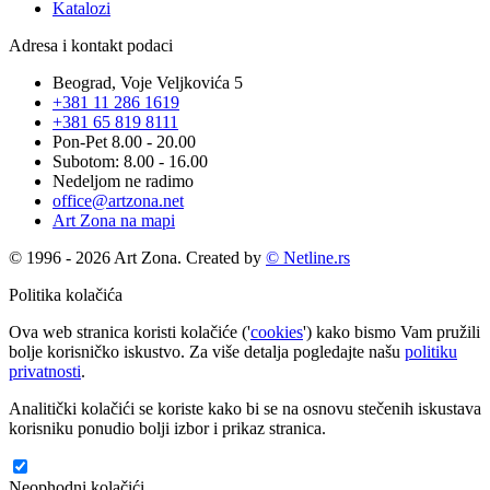
Katalozi
Adresa i kontakt podaci
Beograd, Voje Veljkovića 5
+381 11 286 1619
+381 65 819 8111
Pon-Pet 8.00 - 20.00
Subotom: 8.00 - 16.00
Nedeljom ne radimo
office@artzona.net
Art Zona na mapi
© 1996 - 2026 Art Zona. Created by
© Netline.rs
Politika kolačića
Ova web stranica koristi kolačiće ('
cookies
') kako bismo Vam pružili
bolje korisničko iskustvo. Za više detalja pogledajte našu
politiku
privatnosti
.
Analitički kolačići se koriste kako bi se na osnovu stečenih iskustava
korisniku ponudio bolji izbor i prikaz stranica.
Neophodni kolačići