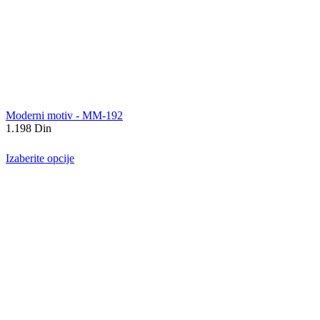
Moderni motiv - MM-192
1.198
Din
Izaberite opcije