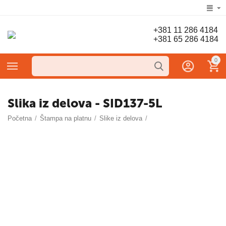
+381 11 286 4184
+381 65 286 4184
0
Slika iz delova - SID137-5L
Početna
/
Štampa na platnu
/
Slike iz delova
/