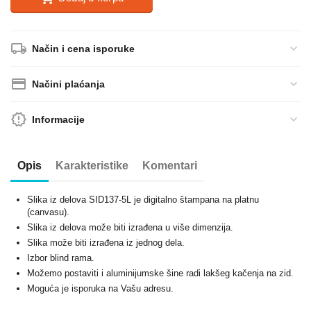
Način i cena isporuke
Načini plaćanja
Informacije
Opis
Karakteristike
Komentari
Slika iz delova SID137-5L je digitalno štampana na platnu
(canvasu).
Slika iz delova može biti izrađena u više dimenzija.
Slika može biti izrađena iz jednog dela.
Izbor blind rama.
Možemo postaviti i aluminijumske šine radi lakšeg kačenja na zid.
Moguća je isporuka na Vašu adresu.