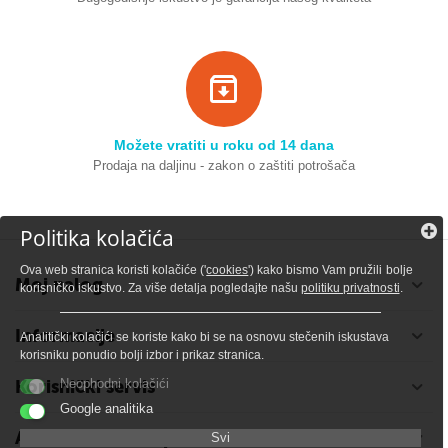
Možete vratiti u roku od 14 dana
Prodaja na daljinu - zakon o zaštiti potrošača
Politika kolačića
Ova web stranica koristi kolačiće ('
cookies
') kako bismo Vam pružili bolje
Moj nalog
korisničko iskustvo. Za više detalja pogledajte našu
politiku privatnosti
.
Informacije
Analitički kolačići se koriste kako bi se na osnovu stečenih iskustava
korisniku ponudio bolji izbor i prikaz stranica.
Korisnički servis
Neophodni kolačići
Google analitika
Adresa i kontakt podaci
Svi