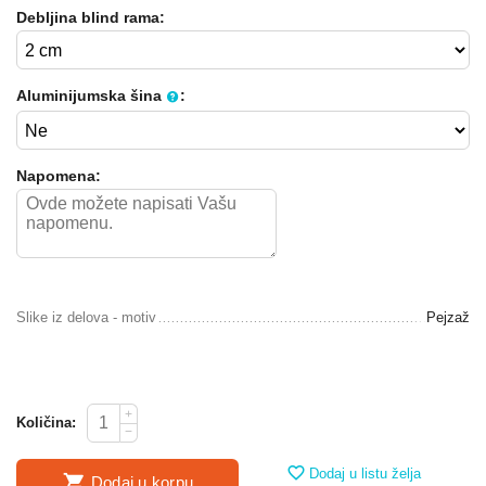
Debljina blind rama:
Aluminijumska šina
:
Napomena:
Slike iz delova - motiv
Pejzaž
+
Količina:
−
Dodaj u listu želja
Dodaj u korpu