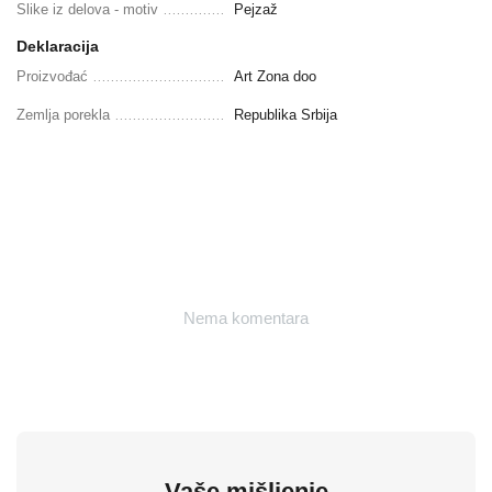
Slike iz delova - motiv
Pejzaž
Deklaracija
Proizvođać
Art Zona doo
Zemlja porekla
Republika Srbija
Nema komentara
Vaše mišljenje