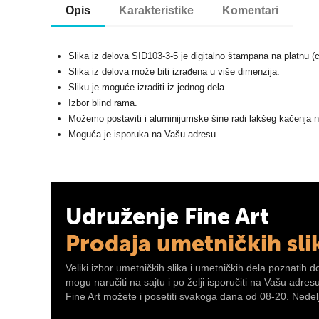
Opis
Karakteristike
Komentari
Slika iz delova SID103-3-5 je digitalno štampana na platnu (
Slika iz delova može biti izrađena u više dimenzija.
Sliku je moguće izraditi iz jednog dela.
Izbor blind rama.
Možemo postaviti i aluminijumske šine radi lakšeg kačenja n
Moguća je isporuka na Vašu adresu.
Udruženje Fine Art
Prodaja umetničkih sli
Veliki izbor umetničkih slika i umetničkih dela poznatih d
mogu naručiti na sajtu i po želji isporučiti na Vašu adre
Fine Art možete i posetiti svakoga dana od 08-20. Nedelj