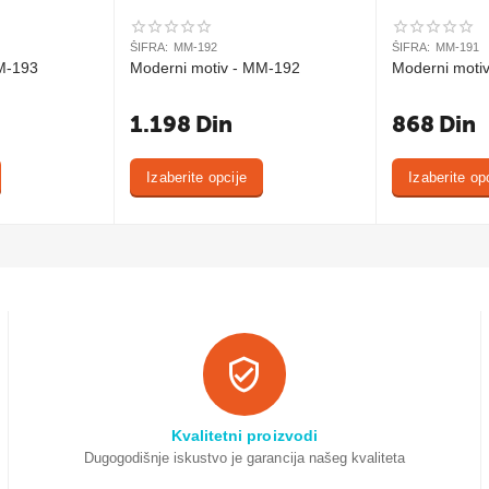
ŠIFRA:
MM-192
ŠIFRA:
MM-191
M-193
Moderni motiv - MM-192
Moderni moti
1.198
Din
868
Din
Izaberite opcije
Izaberite op
Kvalitetni proizvodi
Dugogodišnje iskustvo je garancija našeg kvaliteta