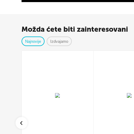
Možda ćete biti zainteresovani
Najnovije
Izdvajamo