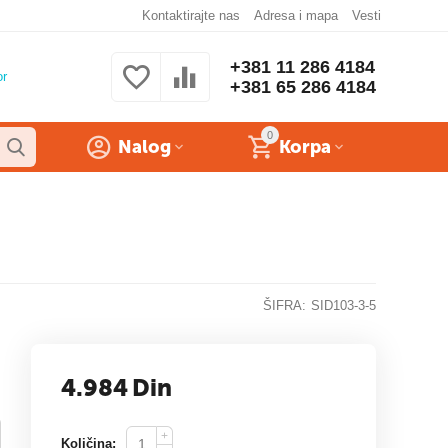
Kontaktirajte nas
Adresa i mapa
Vesti
+381 11 286 4184
or
+381 65 286 4184
0
Nalog
Korpa
ŠIFRA:
SID103-3-5
4.984
Din
+
Količina: