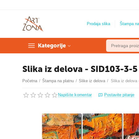
Prodaja slika
Štampa na
Kategorije
Slika iz delova - SID103-3-5
Početna
/
Štampa na platnu
/
Slike iz delova
/
Slika iz delova
Napišite komentar
Postavite pitanje