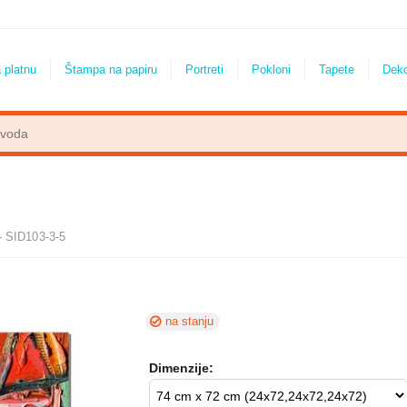
 platnu
Štampa na papiru
Portreti
Pokloni
Tapete
Dek
 - SID103-3-5
na stanju
Dimenzije: