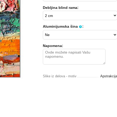
Debljina blind rama:
Aluminijumska šina
:
Napomena:
Slike iz delova - motiv
Apstrakcij