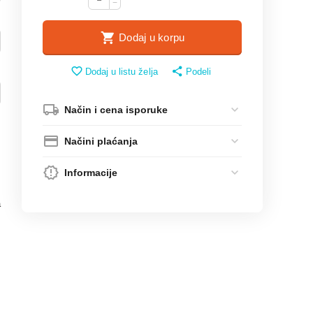
−
Dodaj u korpu
Dodaj u listu želja
Podeli
Način i cena isporuke
Načini plaćanja
Informacije
a