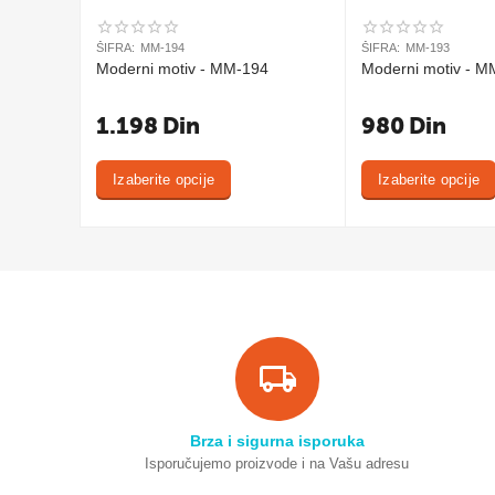
ŠIFRA:
MM-194
ŠIFRA:
MM-193
Moderni motiv - MM-194
Moderni motiv - M
1.198
Din
980
Din
Izaberite opcije
Izaberite opcije
Brza i sigurna isporuka
Isporučujemo proizvode i na Vašu adresu