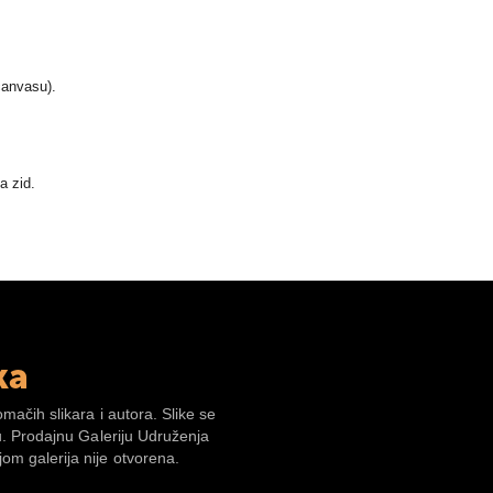
canvasu).
a zid.
ka
omačih slikara i autora. Slike se
su. Prodajnu Galeriju Udruženja
om galerija nije otvorena.