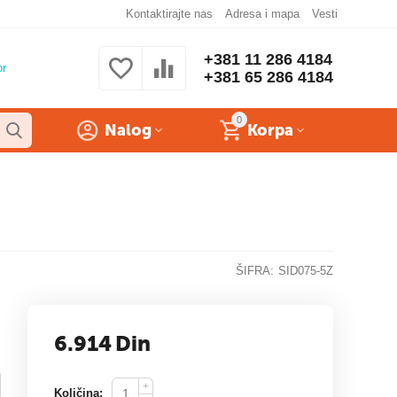
Kontaktirajte nas
Adresa i mapa
Vesti
+381 11 286 4184
or
+381 65 286 4184
0
Nalog
Korpa
ŠIFRA:
SID075-5Z
6.914
Din
+
Količina: