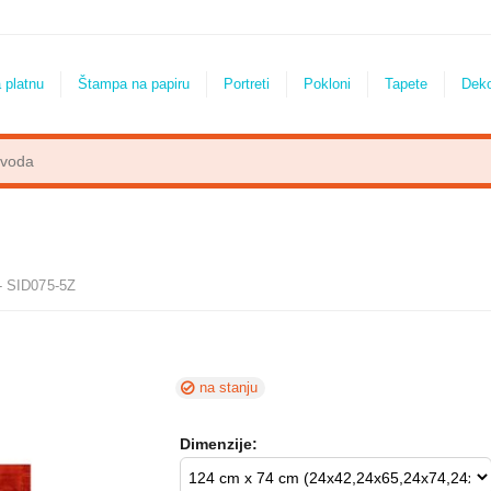
 platnu
Štampa na papiru
Portreti
Pokloni
Tapete
Dek
 - SID075-5Z
na stanju
Dimenzije: