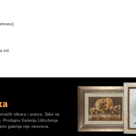
canvasu).
a zid.
ka
omačih slikara i autora. Slike se
su. Prodajnu Galeriju Udruženja
om galerija nije otvorena.