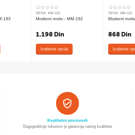
ŠIFRA:
MM-192
ŠIFRA:
MM-191
M-193
Moderni motiv - MM-192
Moderni moti
1.198
Din
868
Din
Izaberite opcije
Izaberite op
Kvalitetni proizvodi
Dugogodišnje iskustvo je garancija našeg kvaliteta