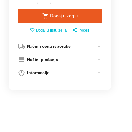
−
Dodaj u korpu
Dodaj u listu želja
Podeli
Način i cena isporuke
Načini plaćanja
Informacije
e