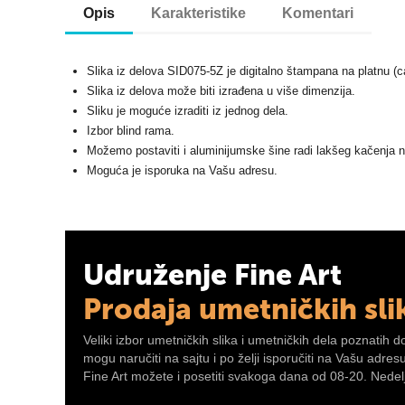
Opis
Karakteristike
Komentari
Slika iz delova SID075-5Z je digitalno štampana na platnu (
Slika iz delova može biti izrađena u više dimenzija.
Sliku je moguće izraditi iz jednog dela.
Izbor blind rama.
Možemo postaviti i aluminijumske šine radi lakšeg kačenja n
Moguća je isporuka na Vašu adresu.
Udruženje Fine Art
Prodaja umetničkih sli
Veliki izbor umetničkih slika i umetničkih dela poznatih d
mogu naručiti na sajtu i po želji isporučiti na Vašu adre
Fine Art možete i posetiti svakoga dana od 08-20. Nedelj