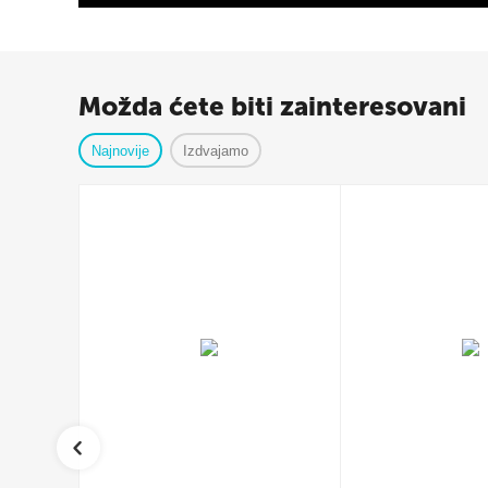
Možda ćete biti zainteresovani
Najnovije
Izdvajamo