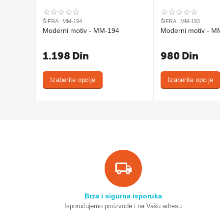
ŠIFRA:
MM-194
ŠIFRA:
MM-193
Moderni motiv - MM-194
Moderni motiv - M
1.198
Din
980
Din
Izaberite opcije
Izaberite opcije
Brza i sigurna isporuka
Isporučujemo proizvode i na Vašu adresu