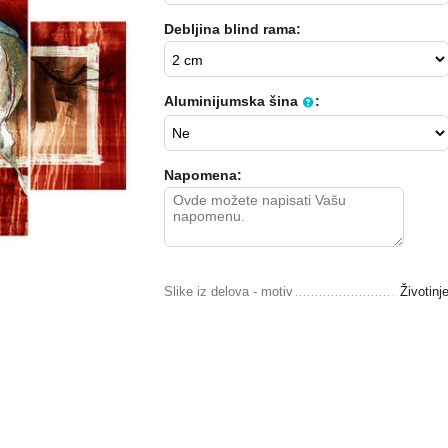
Debljina blind rama:
Aluminijumska šina
:
Napomena:
Slike iz delova - motiv
Životinj