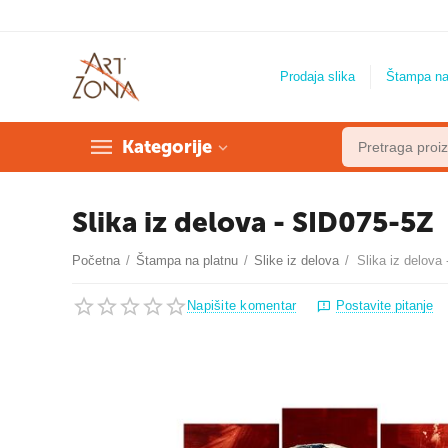
Prodaja slika
Štampa na
Kategorije
Slika iz delova - SID075-5Z
Početna
/
Štampa na platnu
/
Slike iz delova
/
Slika iz delova
Napišite komentar
Postavite pitanje