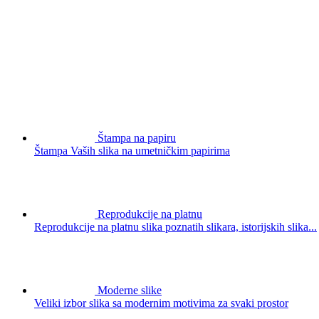
Štampa na papiru
Štampa Vaših slika na umetničkim papirima
Reprodukcije na platnu
Reprodukcije na platnu slika poznatih slikara, istorijskih slika...
Moderne slike
Veliki izbor slika sa modernim motivima za svaki prostor