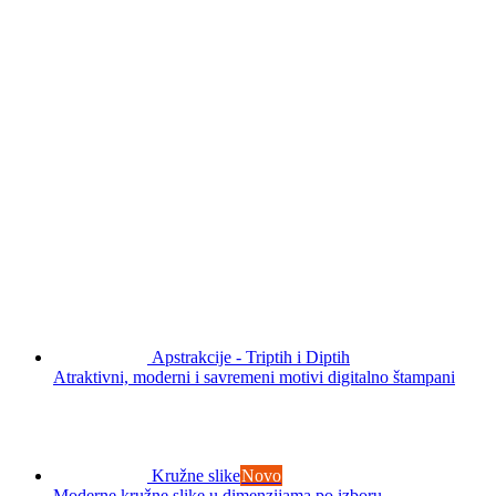
Apstrakcije - Triptih i Diptih
Atraktivni, moderni i savremeni motivi digitalno štampani
Kružne slike
Novo
Moderne kružne slike u dimenzijama po izboru