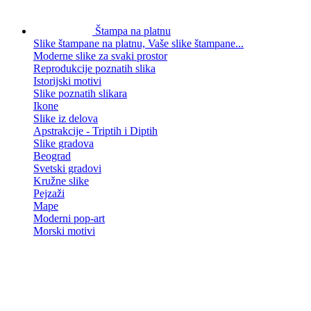
Štampa na platnu
Slike štampane na platnu, Vaše slike štampane...
Moderne slike za svaki prostor
Reprodukcije poznatih slika
Istorijski motivi
Slike poznatih slikara
Ikone
Slike iz delova
Apstrakcije - Triptih i Diptih
Slike gradova
Beograd
Svetski gradovi
Kružne slike
Pejzaži
Mape
Moderni pop-art
Morski motivi