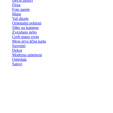
Dečiji motivi
Flora
Foto tapete
Mape
Vaš dizajn
Originalni pokloni
Slike na kamenu
Zvezdano nebo
Greb mapa sveta
Moja prva lična karta
Suveniri
Dekor
Moderna umetnost
Ogledala
Satovi