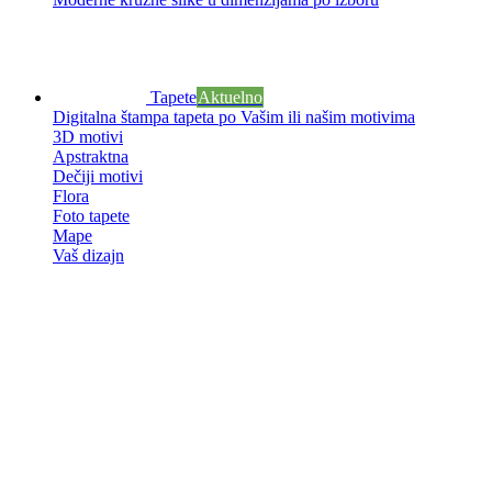
Tapete
Aktuelno
Digitalna štampa tapeta po Vašim ili našim motivima
3D motivi
Apstraktna
Dečiji motivi
Flora
Foto tapete
Mape
Vaš dizajn