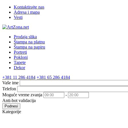
Kontaktirajte nas
Adresa i mapa
Vesti
Prodaja slika
Štampa na platnu
Štampa na papiru
Portreti
Pokloni
Tapete
Dekor
+381 11 286 4184
+381 65 286 4184
Vaše ime
Telefon
Moguće vreme zvanja
-
Anti-bot validacija
Podnesi
Kategorije