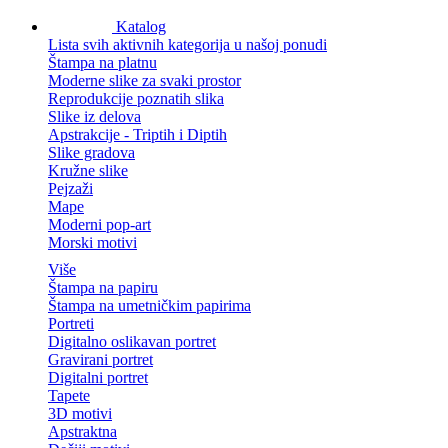
Katalog
Lista svih aktivnih kategorija u našoj ponudi
Štampa na platnu
Moderne slike za svaki prostor
Reprodukcije poznatih slika
Slike iz delova
Apstrakcije - Triptih i Diptih
Slike gradova
Kružne slike
Pejzaži
Mape
Moderni pop-art
Morski motivi
Više
Štampa na papiru
Štampa na umetničkim papirima
Portreti
Digitalno oslikavan portret
Gravirani portret
Digitalni portret
Tapete
3D motivi
Apstraktna