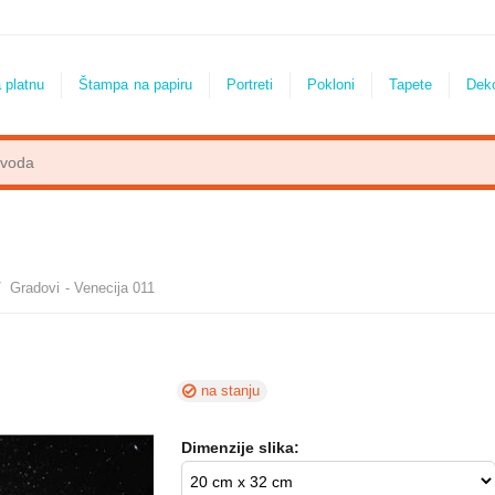
 platnu
Štampa na papiru
Portreti
Pokloni
Tapete
Dek
/
Gradovi - Venecija 011
na stanju
Dimenzije slika: