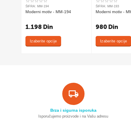
ŠIFRA:
MM-194
ŠIFRA:
MM-193
Moderni motiv - MM-194
Moderni motiv - M
1.198
Din
980
Din
Izaberite opcije
Izaberite opcije
Brza i sigurna isporuka
Isporučujemo proizvode i na Vašu adresu