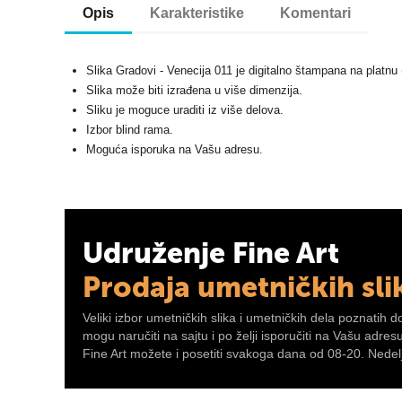
Opis
Karakteristike
Komentari
Slika Gradovi - Venecija 011 je digitalno štampana na platnu
Slika može biti izrađena u više dimenzija.
Sliku je moguce uraditi iz više delova.
Izbor blind rama.
Moguća isporuka na Vašu adresu.
Udruženje Fine Art
Prodaja umetničkih sli
Veliki izbor umetničkih slika i umetničkih dela poznatih d
mogu naručiti na sajtu i po želji isporučiti na Vašu adre
Fine Art možete i posetiti svakoga dana od 08-20. Nedelj