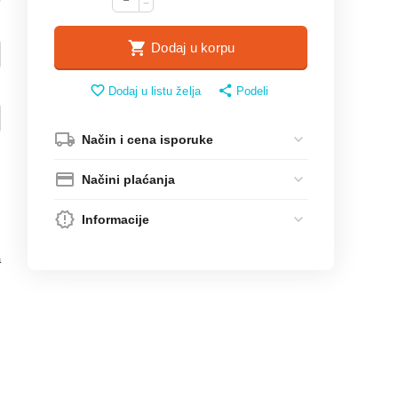
−
Dodaj u korpu
Dodaj u listu želja
Podeli
Način i cena isporuke
Načini plaćanja
Informacije
a