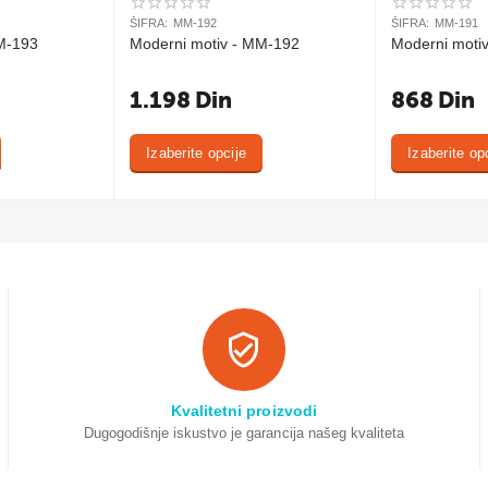
ŠIFRA:
MM-192
ŠIFRA:
MM-191
M-193
Moderni motiv - MM-192
Moderni moti
1.198
Din
868
Din
Izaberite opcije
Izaberite op
Kvalitetni proizvodi
Dugogodišnje iskustvo je garancija našeg kvaliteta