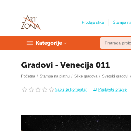
Prodaja slika
Štampa na
Kategorije
Gradovi - Venecija 011
Početna
/
Štampa na platnu
/
Slike gradova
/
Svetski gradovi
Napišite komentar
Postavite pitanje