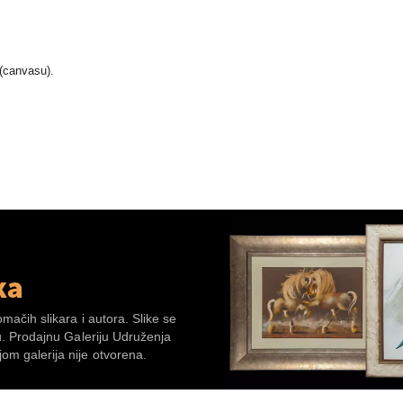
 (canvasu).
ka
omačih slikara i autora. Slike se
su. Prodajnu Galeriju Udruženja
om galerija nije otvorena.