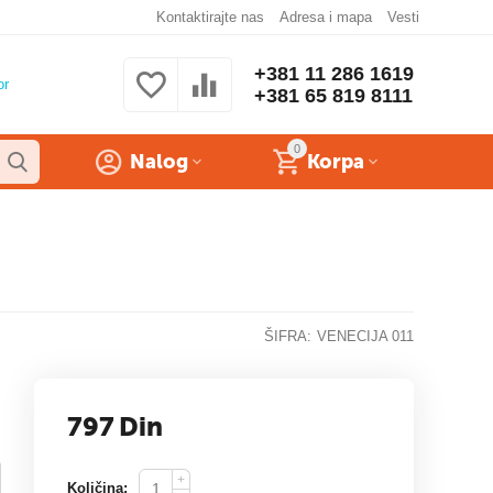
Kontaktirajte nas
Adresa i mapa
Vesti
+381 11 286 1619
or
+381 65 819 8111
0
Nalog
Korpa
ŠIFRA:
VENECIJA 011
797
Din
+
Količina: