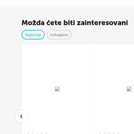
Možda ćete biti zainteresovani
Najnovije
Izdvajamo