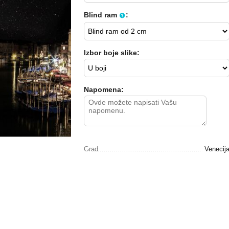
Blind ram
:
Izbor boje slike:
Napomena:
Grad
Venecij