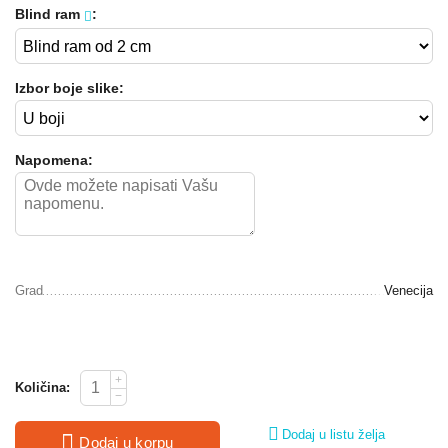
Blind ram
:
Izbor boje slike:
Napomena:
Grad
Venecija
+
Količina:
−
Dodaj u listu želja
Dodaj u korpu