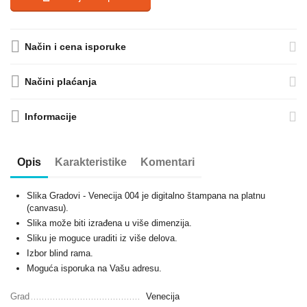
Način i cena isporuke
Načini plaćanja
Informacije
Opis
Karakteristike
Komentari
Slika Gradovi - Venecija 004 je digitalno štampana na platnu
(canvasu).
Slika može biti izrađena u više dimenzija.
Sliku je moguce uraditi iz više delova.
Izbor blind rama.
Moguća isporuka na Vašu adresu.
Grad
Venecija