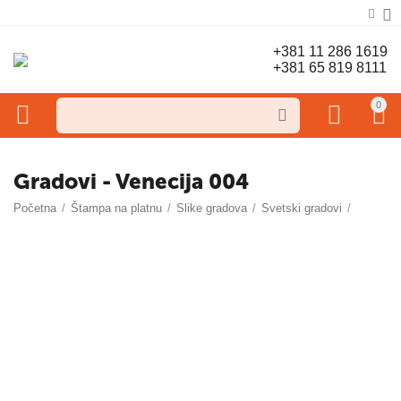
+381 11 286 1619
+381 65 819 8111
0
Gradovi - Venecija 004
Početna
/
Štampa na platnu
/
Slike gradova
/
Svetski gradovi
/