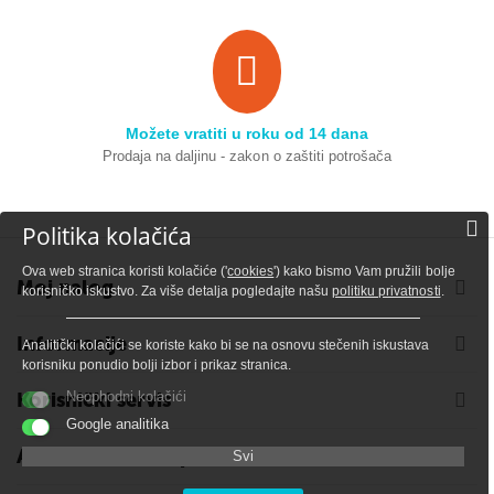
Možete vratiti u roku od 14 dana
Prodaja na daljinu - zakon o zaštiti potrošača
Politika kolačića
Ova web stranica koristi kolačiće ('
cookies
') kako bismo Vam pružili bolje
Moj nalog
korisničko iskustvo. Za više detalja pogledajte našu
politiku privatnosti
.
Informacije
Analitički kolačići se koriste kako bi se na osnovu stečenih iskustava
korisniku ponudio bolji izbor i prikaz stranica.
Korisnički servis
Neophodni kolačići
Google analitika
Adresa i kontakt podaci
Svi