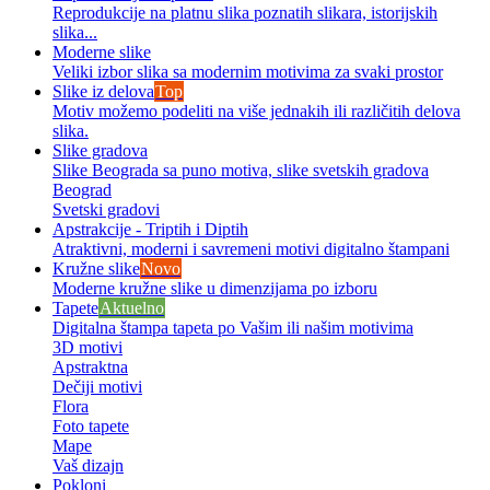
Reprodukcije na platnu slika poznatih slikara, istorijskih
slika...
Moderne slike
Veliki izbor slika sa modernim motivima za svaki prostor
Slike iz delova
Top
Motiv možemo podeliti na više jednakih ili različitih delova
slika.
Slike gradova
Slike Beograda sa puno motiva, slike svetskih gradova
Beograd
Svetski gradovi
Apstrakcije - Triptih i Diptih
Atraktivni, moderni i savremeni motivi digitalno štampani
Kružne slike
Novo
Moderne kružne slike u dimenzijama po izboru
Tapete
Aktuelno
Digitalna štampa tapeta po Vašim ili našim motivima
3D motivi
Apstraktna
Dečiji motivi
Flora
Foto tapete
Mape
Vaš dizajn
Pokloni