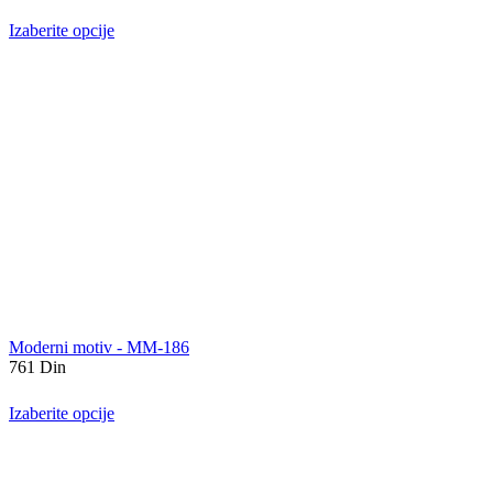
Izaberite opcije
Moderni motiv - MM-186
761
Din
Izaberite opcije