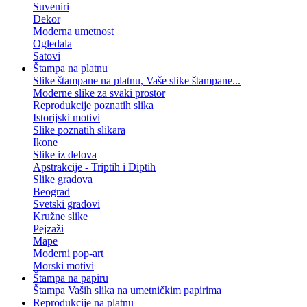
Suveniri
Dekor
Moderna umetnost
Ogledala
Satovi
Štampa na platnu
Slike štampane na platnu, Vaše slike štampane...
Moderne slike za svaki prostor
Reprodukcije poznatih slika
Istorijski motivi
Slike poznatih slikara
Ikone
Slike iz delova
Apstrakcije - Triptih i Diptih
Slike gradova
Beograd
Svetski gradovi
Kružne slike
Pejzaži
Mape
Moderni pop-art
Morski motivi
Štampa na papiru
Štampa Vaših slika na umetničkim papirima
Reprodukcije na platnu