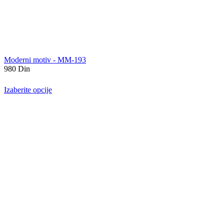
Moderni motiv - MM-193
980
Din
Izaberite opcije