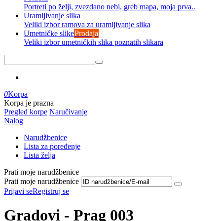
Portreti po želji, zvezdano nebi, greb mapa, moja prva..
Uramljivanje slika
Veliki izbor ramova za uramljivanje slika
Umetničke slike
Prodaja
Veliki izbor umetničkih slika poznatih slikara
0
Korpa
Korpa je prazna
Pregled korpe
Naručivanje
Nalog
Narudžbenice
Lista za poređenje
Lista želja
Prati moje narudžbenice
Prati moje narudžbenice
Prijavi se
Registruj se
Gradovi - Prag 003