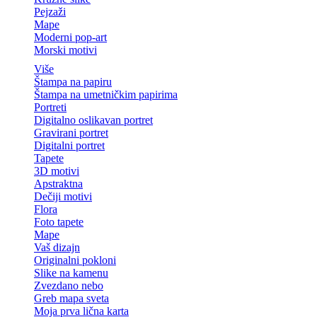
Pejzaži
Mape
Moderni pop-art
Morski motivi
Više
Štampa na papiru
Štampa na umetničkim papirima
Portreti
Digitalno oslikavan portret
Gravirani portret
Digitalni portret
Tapete
3D motivi
Apstraktna
Dečiji motivi
Flora
Foto tapete
Mape
Vaš dizajn
Originalni pokloni
Slike na kamenu
Zvezdano nebo
Greb mapa sveta
Moja prva lična karta