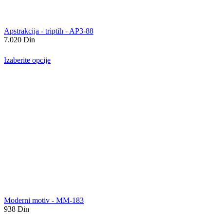
Apstrakcija - triptih - AP3-88
7.020
Din
Izaberite opcije
Moderni motiv - MM-183
938
Din