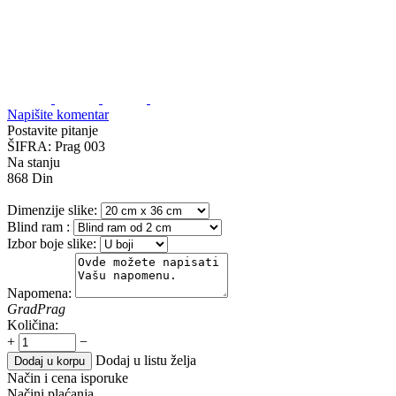
Napišite komentar
Postavite pitanje
ŠIFRA:
Prag 003
Na stanju
868
Din
Dimenzije slike:
Blind ram
:
Izbor boje slike:
Napomena:
Grad
Prag
Količina:
+
−
Dodaj u listu želja
Dodaj u korpu
Način i cena isporuke
Načini plaćanja