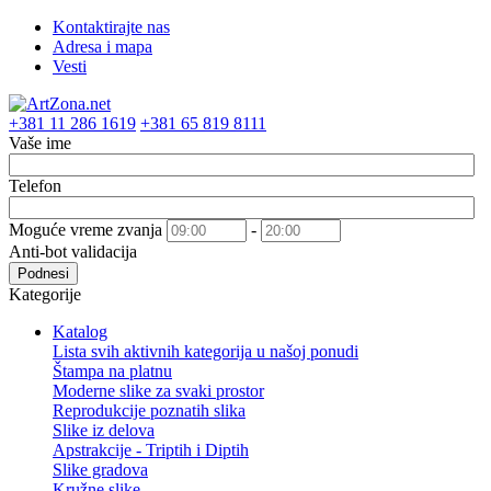
Kontaktirajte nas
Adresa i mapa
Vesti
+381 11 286 1619
+381 65 819 8111
Vaše ime
Telefon
Moguće vreme zvanja
-
Anti-bot validacija
Podnesi
Kategorije
Katalog
Lista svih aktivnih kategorija u našoj ponudi
Štampa na platnu
Moderne slike za svaki prostor
Reprodukcije poznatih slika
Slike iz delova
Apstrakcije - Triptih i Diptih
Slike gradova
Kružne slike