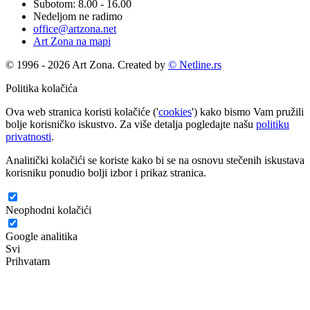
Subotom: 8.00 - 16.00
Nedeljom ne radimo
office@artzona.net
Art Zona na mapi
© 1996 - 2026 Art Zona. Created by
© Netline.rs
Politika kolačića
Ova web stranica koristi kolačiće ('
cookies
') kako bismo Vam pružili
bolje korisničko iskustvo. Za više detalja pogledajte našu
politiku
privatnosti
.
Analitički kolačići se koriste kako bi se na osnovu stečenih iskustava
korisniku ponudio bolji izbor i prikaz stranica.
Neophodni kolačići
Google analitika
Svi
Prihvatam