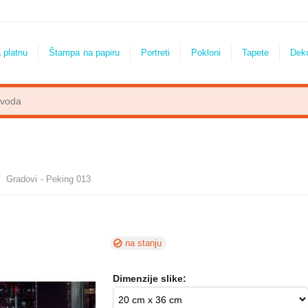
 platnu
Štampa na papiru
Portreti
Pokloni
Tapete
Dek
/
Gradovi - Peking 013
na stanju
Dimenzije slike: