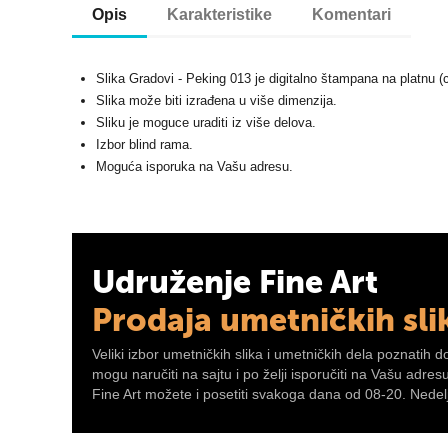
Opis
Karakteristike
Komentari
Slika Gradovi - Peking 013 je digitalno štampana na platnu (
Slika može biti izrađena u više dimenzija.
Sliku je moguce uraditi iz više delova.
Izbor blind rama.
Moguća isporuka na Vašu adresu.
Udruženje Fine Art
Prodaja umetničkih sli
Veliki izbor umetničkih slika i umetničkih dela poznatih d
mogu naručiti na sajtu i po želji isporučiti na Vašu adre
Fine Art možete i posetiti svakoga dana od 08-20. Nedelj