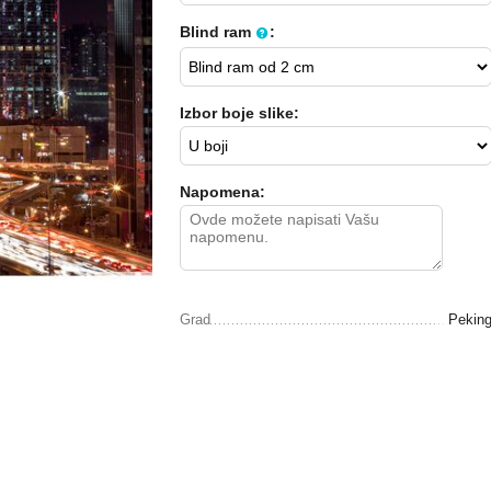
Blind ram
:
Izbor boje slike:
Napomena:
Grad
Pekin