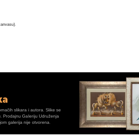
canvasu).
ka
omačih slikara i autora. Slike se
su. Prodajnu Galeriju Udruženja
om galerija nije otvorena.