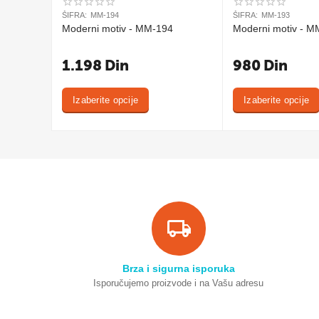
ŠIFRA:
MM-194
ŠIFRA:
MM-193
Moderni motiv - MM-194
Moderni motiv - M
1.198
Din
980
Din
Izaberite opcije
Izaberite opcije
Brza i sigurna isporuka
Isporučujemo proizvode i na Vašu adresu