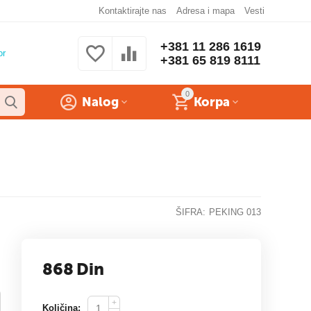
Kontaktirajte nas
Adresa i mapa
Vesti
+381 11 286 1619
or
+381 65 819 8111
0
Nalog
Korpa
ŠIFRA:
PEKING 013
868
Din
+
Količina: