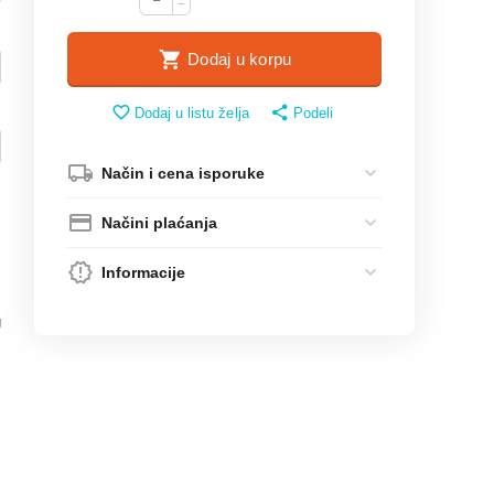
−
Dodaj u korpu
Dodaj u listu želja
Podeli
Način i cena isporuke
Načini plaćanja
Informacije
g