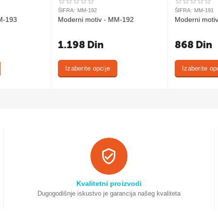
ŠIFRA:
MM-192
ŠIFRA:
MM-191
M-193
Moderni motiv - MM-192
Moderni moti
1.198
Din
868
Din
Izaberite opcije
Izaberite op
Kvalitetni proizvodi
Dugogodišnje iskustvo je garancija našeg kvaliteta