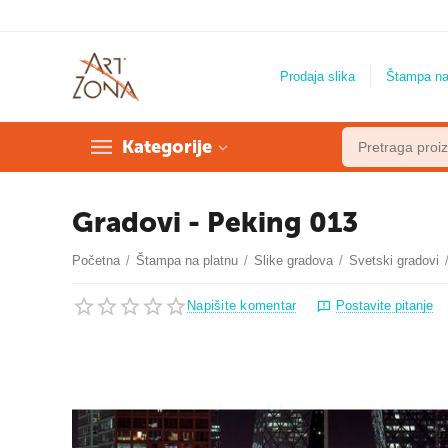
Prodaja slika
Štampa na
Kategorije
Gradovi - Peking 013
Početna
/
Štampa na platnu
/
Slike gradova
/
Svetski gradovi
Napišite komentar
Postavite pitanje