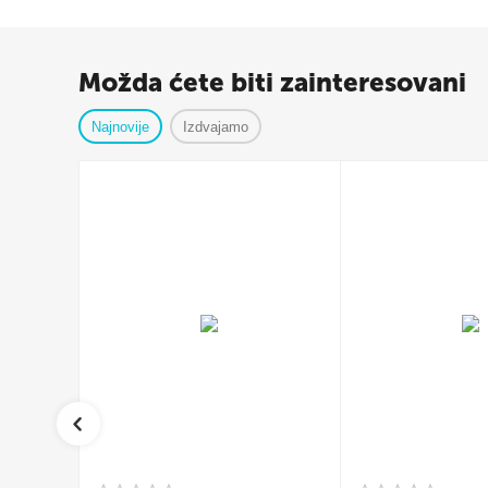
Možda ćete biti zainteresovani
Najnovije
Izdvajamo