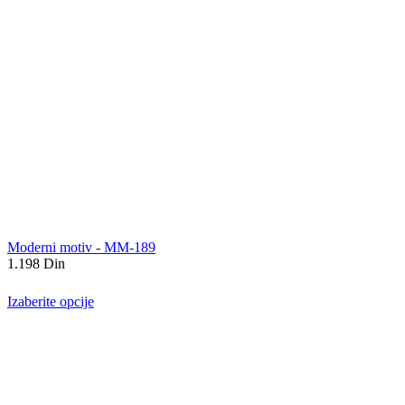
Moderni motiv - MM-189
1.198
Din
Izaberite opcije