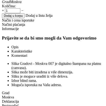
Grad
Moskva
Količina:
+
−
Dodaj u listu želja
Dodaj u korpu
Način i cena isporuke
Načini plaćanja
Informacije
Prijavite se da bi smo mogli da Vam odgovorimo
Opis
Karakteristike
Komentari
Slika Gradovi - Moskva 007 je digitalno štampana na platnu
(canvasu).
Slika može biti izrađena u više dimenzija.
Sliku je moguce uraditi iz više delova.
Izbor blind rama.
Moguća isporuka na Vašu adresu.
Grad
Moskva
Deklaracija
Proizvođać