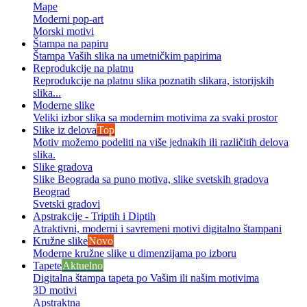
Mape
Moderni pop-art
Morski motivi
Štampa na papiru
Štampa Vaših slika na umetničkim papirima
Reprodukcije na platnu
Reprodukcije na platnu slika poznatih slikara, istorijskih
slika...
Moderne slike
Veliki izbor slika sa modernim motivima za svaki prostor
Slike iz delova
Top
Motiv možemo podeliti na više jednakih ili različitih delova
slika.
Slike gradova
Slike Beograda sa puno motiva, slike svetskih gradova
Beograd
Svetski gradovi
Apstrakcije - Triptih i Diptih
Atraktivni, moderni i savremeni motivi digitalno štampani
Kružne slike
Novo
Moderne kružne slike u dimenzijama po izboru
Tapete
Aktuelno
Digitalna štampa tapeta po Vašim ili našim motivima
3D motivi
Apstraktna