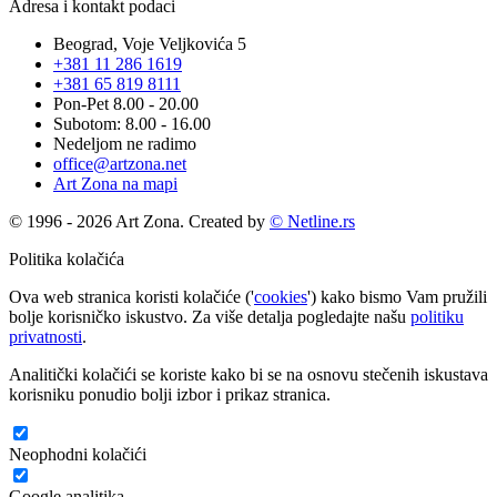
Adresa i kontakt podaci
Beograd, Voje Veljkovića 5
+381 11 286 1619
+381 65 819 8111
Pon-Pet 8.00 - 20.00
Subotom: 8.00 - 16.00
Nedeljom ne radimo
office@artzona.net
Art Zona na mapi
© 1996 - 2026 Art Zona. Created by
© Netline.rs
Politika kolačića
Ova web stranica koristi kolačiće ('
cookies
') kako bismo Vam pružili
bolje korisničko iskustvo. Za više detalja pogledajte našu
politiku
privatnosti
.
Analitički kolačići se koriste kako bi se na osnovu stečenih iskustava
korisniku ponudio bolji izbor i prikaz stranica.
Neophodni kolačići
Google analitika