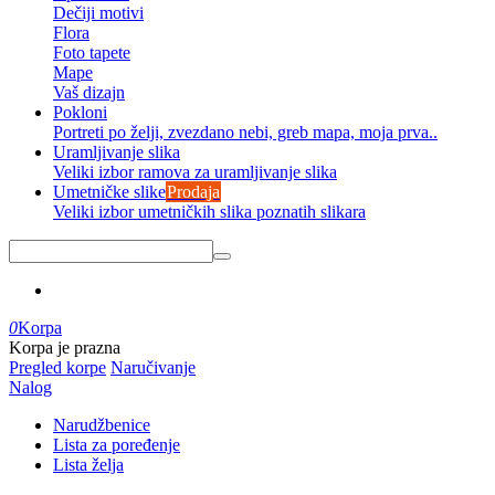
Dečiji motivi
Flora
Foto tapete
Mape
Vaš dizajn
Pokloni
Portreti po želji, zvezdano nebi, greb mapa, moja prva..
Uramljivanje slika
Veliki izbor ramova za uramljivanje slika
Umetničke slike
Prodaja
Veliki izbor umetničkih slika poznatih slikara
0
Korpa
Korpa je prazna
Pregled korpe
Naručivanje
Nalog
Narudžbenice
Lista za poređenje
Lista želja