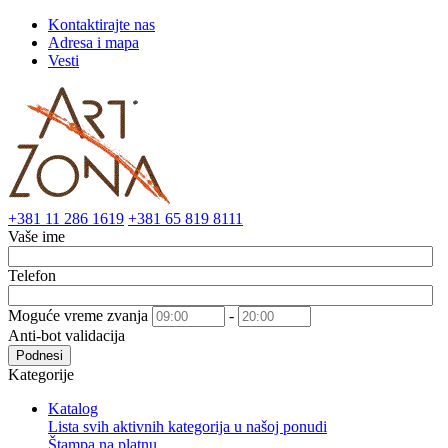
Kontaktirajte nas
Adresa i mapa
Vesti
+381 11 286 1619
+381 65 819 8111
Vaše ime
Telefon
Moguće vreme zvanja
-
Anti-bot validacija
Podnesi
Kategorije
Katalog
Lista svih aktivnih kategorija u našoj ponudi
Štampa na platnu