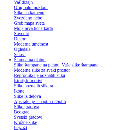
Vaš dizajn
Originalni pokloni
Slike na kamenu
Zvezdano nebo
Greb mapa sveta
Moja prva lična karta
Suveniri
Dekor
Moderna umetnost
Ogledala
Satovi
Štampa na platnu
Slike štampane na platnu, Vaše slike štampane...
Moderne slike za svaki prostor
Reprodukcije poznatih slika
Istorijski motivi
Slike poznatih slikara
Ikone
Slike iz delova
Apstrakcije - Triptih i Diptih
Slike gradova
Beograd
Svetski gradovi
Kružne slike
Pejzaži