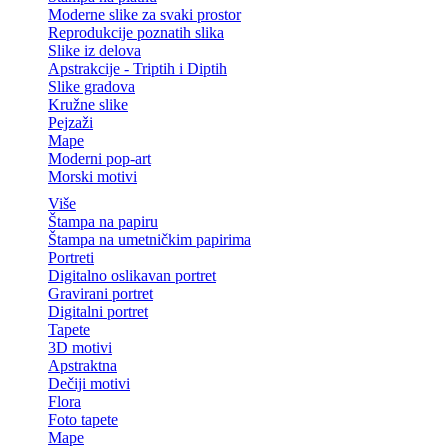
Moderne slike za svaki prostor
Reprodukcije poznatih slika
Slike iz delova
Apstrakcije - Triptih i Diptih
Slike gradova
Kružne slike
Pejzaži
Mape
Moderni pop-art
Morski motivi
Više
Štampa na papiru
Štampa na umetničkim papirima
Portreti
Digitalno oslikavan portret
Gravirani portret
Digitalni portret
Tapete
3D motivi
Apstraktna
Dečiji motivi
Flora
Foto tapete
Mape