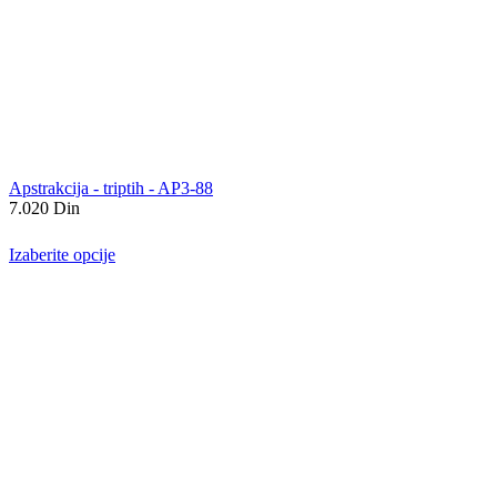
Apstrakcija - triptih - AP3-88
7.020
Din
Izaberite opcije