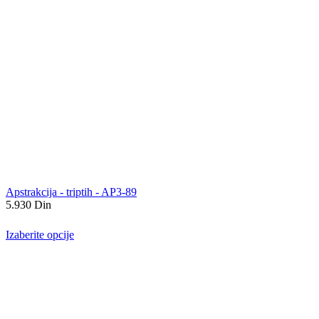
Apstrakcija - triptih - AP3-89
5.930
Din
Izaberite opcije