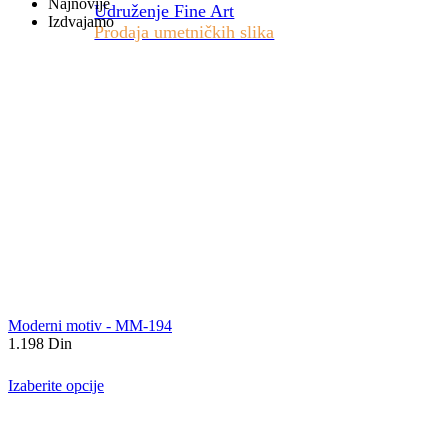
Najnovije
Udruženje Fine Art
Izdvajamo
Prodaja umetničkih slika
Moderni motiv - MM-194
1.198
Din
Izaberite opcije