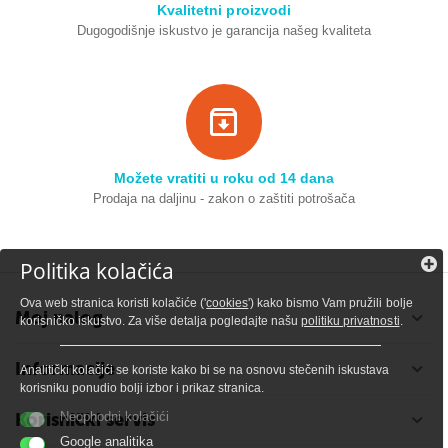
Kvalitetni proizvodi
Dugogodišnje iskustvo je garancija našeg kvaliteta
Možete vratiti u roku od 14 dana
Prodaja na daljinu - zakon o zaštiti potrošača
Politika kolačića
Ova web stranica koristi kolačiće ('
cookies
') kako bismo Vam pružili bolje
Moj nalog
korisničko iskustvo. Za više detalja pogledajte našu
politiku privatnosti
.
Informacije
Analitički kolačići se koriste kako bi se na osnovu stečenih iskustava
korisniku ponudio bolji izbor i prikaz stranica.
Korisnički servis
Neophodni kolačići
Google analitika