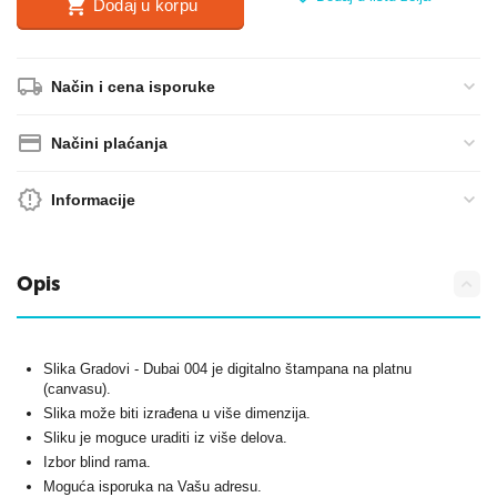
Dodaj u korpu
Način i cena isporuke
Načini plaćanja
Informacije
Opis
Slika Gradovi - Dubai 004 je digitalno štampana na platnu
(canvasu).
Slika može biti izrađena u više dimenzija.
Sliku je moguce uraditi iz više delova.
Izbor blind rama.
Moguća isporuka na Vašu adresu.