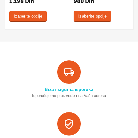
1.198
Din
980
Din
Izaberite opcije
Izaberite opcije
Brza i sigurna isporuka
Isporučujemo proizvode i na Vašu adresu