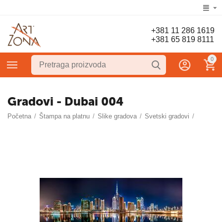
+381 11 286 1619
+381 65 819 8111
0
Gradovi - Dubai 004
Početna
/
Štampa na platnu
/
Slike gradova
/
Svetski gradovi
/