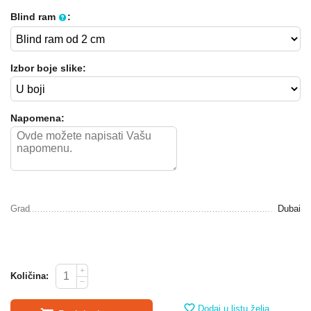
Blind ram
:
Izbor boje slike:
Napomena:
Grad
Dubai
+
Količina:
−
Dodaj u listu želja