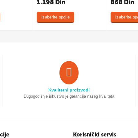
1.198
Din
868
Din
Izaberite opcije
Izaberite op
Kvalitetni proizvodi
Dugogodišnje iskustvo je garancija našeg kvaliteta
cije
Korisnički servis