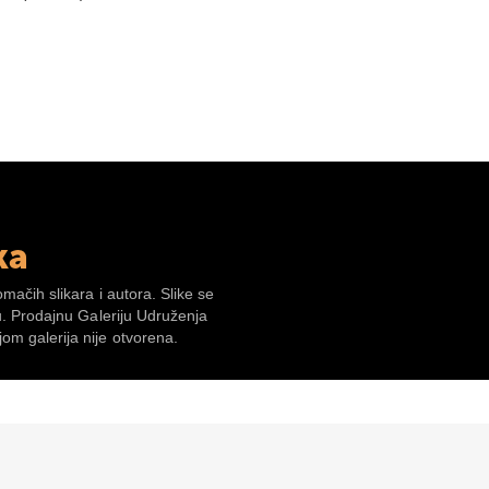
ka
omačih slikara i autora. Slike se
su. Prodajnu Galeriju Udruženja
om galerija nije otvorena.