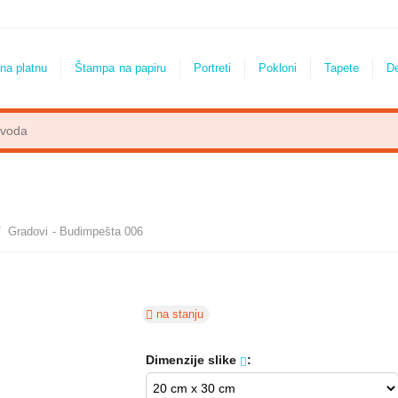
na platnu
Štampa na papiru
Portreti
Pokloni
Tapete
D
/
Gradovi - Budimpešta 006
na stanju
Dimenzije slike
: