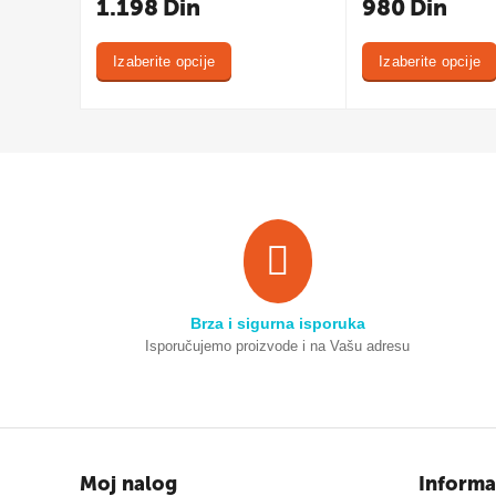
1.198
Din
980
Din
Izaberite opcije
Izaberite opcije
Brza i sigurna isporuka
Isporučujemo proizvode i na Vašu adresu
Moj nalog
Informa