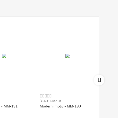
ŠIFRA:
MM-190
ŠIFRA:
MM
v - MM-191
Moderni motiv - MM-190
Moderni 