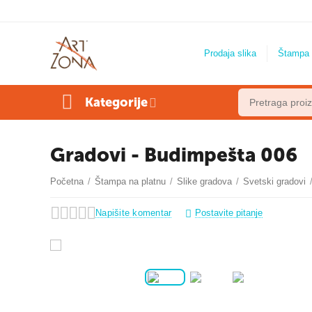
Prodaja slika
Štampa 
Kategorije
Gradovi - Budimpešta 006
Početna
/
Štampa na platnu
/
Slike gradova
/
Svetski gradovi
Napišite komentar
Postavite pitanje