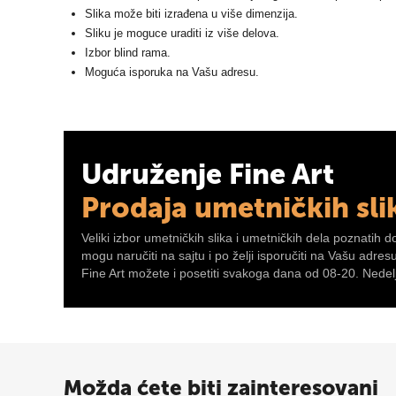
Slika može biti izrađena u više dimenzija.
Sliku je moguce uraditi iz više delova.
Izbor blind rama.
Moguća isporuka na Vašu adresu.
Udruženje Fine Art
Prodaja umetničkih sli
Veliki izbor umetničkih slika i umetničkih dela poznatih d
mogu naručiti na sajtu i po želji isporučiti na Vašu adre
Fine Art možete i posetiti svakoga dana od 08-20. Nedelj
Možda ćete biti zainteresovani