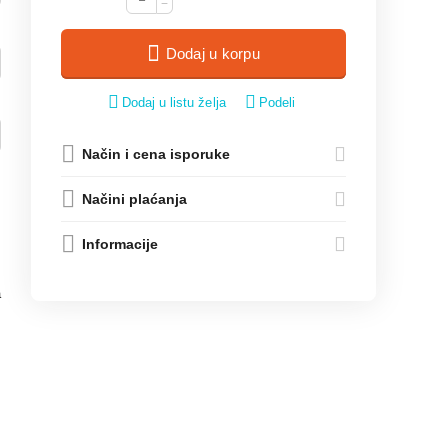
−
Dodaj u korpu
Dodaj u listu želja
Podeli
Način i cena isporuke
Načini plaćanja
Informacije
a