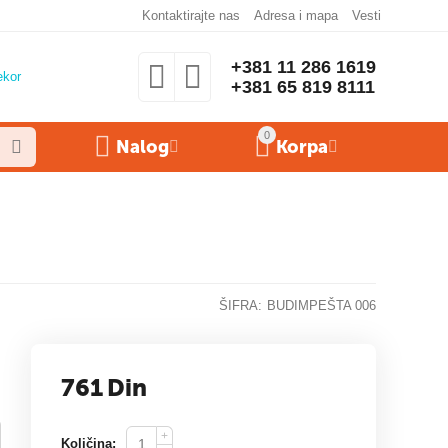
Kontaktirajte nas
Adresa i mapa
Vesti
+381 11 286 1619
ekor
+381 65 819 8111
0
Nalog
Korpa
ŠIFRA:
BUDIMPEŠTA 006
761
Din
+
Količina: