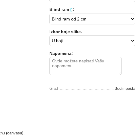
Blind ram
:
Izbor boje slike:
Napomena:
Grad
Budimpešt
tnu (canvasu).