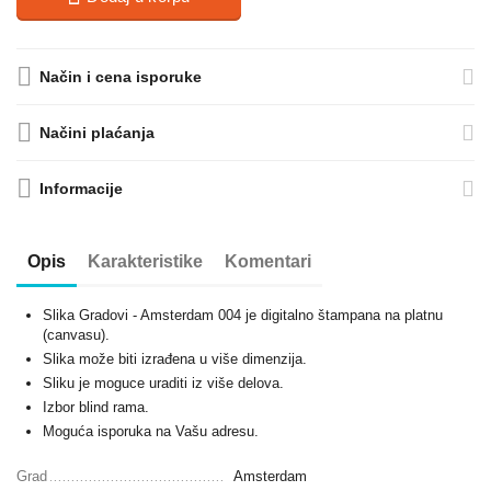
Način i cena isporuke
Načini plaćanja
Informacije
Opis
Karakteristike
Komentari
Slika Gradovi - Amsterdam 004 je digitalno štampana na platnu
(canvasu).
Slika može biti izrađena u više dimenzija.
Sliku je moguce uraditi iz više delova.
Izbor blind rama.
Moguća isporuka na Vašu adresu.
Grad
Amsterdam