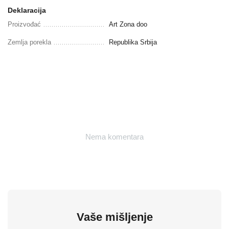
Deklaracija
Proizvođać
Art Zona doo
Zemlja porekla
Republika Srbija
Nema komentara
Vaše mišljenje