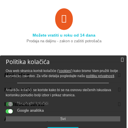
Možete vratiti u roku od 14 dana
Prodaja na daljinu - zakon o zaštiti potrošača
Politika kolačića
Ova web stranica koristi kolačiće ('
cookies
') kako bismo Vam pružili bolje
Moj nalog
korisničko iskustvo. Za više detalja pogledajte našu
politiku privatnosti
.
Informacije
Analitički kolačići se koriste kako bi se na osnovu stečenih iskustava
korisniku ponudio bolji izbor i prikaz stranica.
Korisnički servis
Neophodni kolačići
Google analitika
Adresa i kontakt podaci
Svi