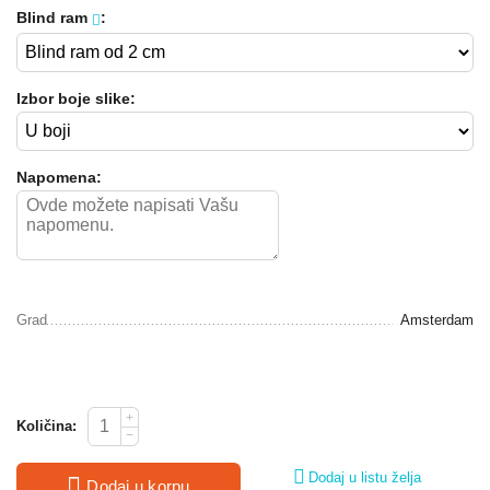
Blind ram
:
Izbor boje slike:
Napomena:
Grad
Amsterdam
+
Količina:
−
Dodaj u listu želja
Dodaj u korpu