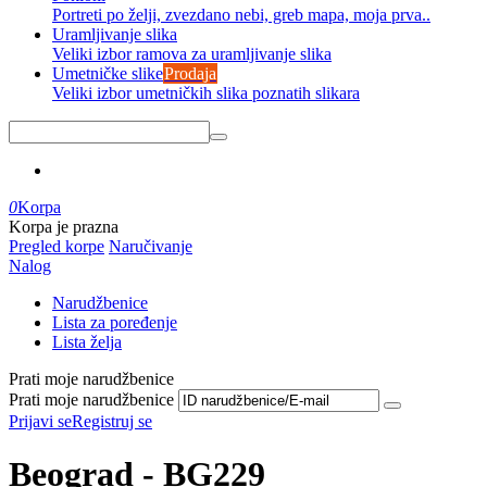
Portreti po želji, zvezdano nebi, greb mapa, moja prva..
Uramljivanje slika
Veliki izbor ramova za uramljivanje slika
Umetničke slike
Prodaja
Veliki izbor umetničkih slika poznatih slikara
0
Korpa
Korpa je prazna
Pregled korpe
Naručivanje
Nalog
Narudžbenice
Lista za poređenje
Lista želja
Prati moje narudžbenice
Prati moje narudžbenice
Prijavi se
Registruj se
Beograd - BG229