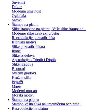
Suveniri
Dekor
Moderna umetnost
Ogledala
Satovi
Štampa na platnu
Slike štampane na platnu, Vaše slike štampane...
Moderne slike za svaki prostor
Reprodukcije poznatih slika
Istorijski motivi
Slike poznatih slikara
Ikone
Slike iz delova
Apstrakcije - Triptih i Diptih
Slike gradova
Beograd
Svetski gradovi
Kružne slike
Pejzaži
Mape
Moderni pop-art
Morski motivi
Štampa na papiru
Štampa Vaših slika na umetničkim papirima
Reprodukcije na platnu