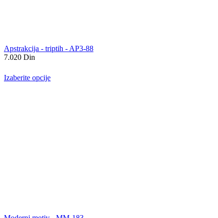
Apstrakcija - triptih - AP3-88
7.020
Din
Izaberite opcije
Moderni motiv - MM-183