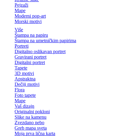
Pejzaži
Mape
Moderni pop-art
Morski motivi
Više
Štampa na papiru
Štampa na umetničkim papirima
Portreti
Digitalno oslikavan portret
Gravirani portret
Digitalni portret
Tapete
3D motivi
Apstraktna
Dečiji motivi
Flora
Foto tapete
Mape
Vaš dizajn
Originalni pokloni
Slike na kamenu
Zvezdano nebo
Greb mapa sveta
Moja prva lična karta