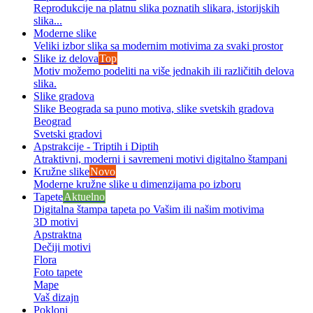
Reprodukcije na platnu slika poznatih slikara, istorijskih
slika...
Moderne slike
Veliki izbor slika sa modernim motivima za svaki prostor
Slike iz delova
Top
Motiv možemo podeliti na više jednakih ili različitih delova
slika.
Slike gradova
Slike Beograda sa puno motiva, slike svetskih gradova
Beograd
Svetski gradovi
Apstrakcije - Triptih i Diptih
Atraktivni, moderni i savremeni motivi digitalno štampani
Kružne slike
Novo
Moderne kružne slike u dimenzijama po izboru
Tapete
Aktuelno
Digitalna štampa tapeta po Vašim ili našim motivima
3D motivi
Apstraktna
Dečiji motivi
Flora
Foto tapete
Mape
Vaš dizajn
Pokloni