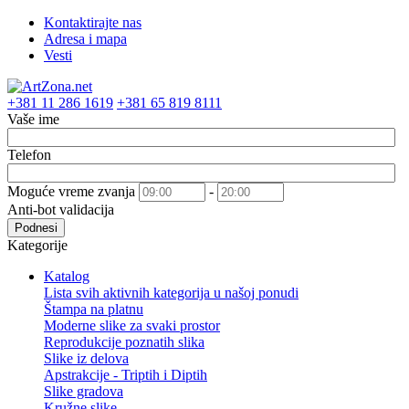
Kontaktirajte nas
Adresa i mapa
Vesti
+381 11 286 1619
+381 65 819 8111
Vaše ime
Telefon
Moguće vreme zvanja
-
Anti-bot validacija
Podnesi
Kategorije
Katalog
Lista svih aktivnih kategorija u našoj ponudi
Štampa na platnu
Moderne slike za svaki prostor
Reprodukcije poznatih slika
Slike iz delova
Apstrakcije - Triptih i Diptih
Slike gradova
Kružne slike