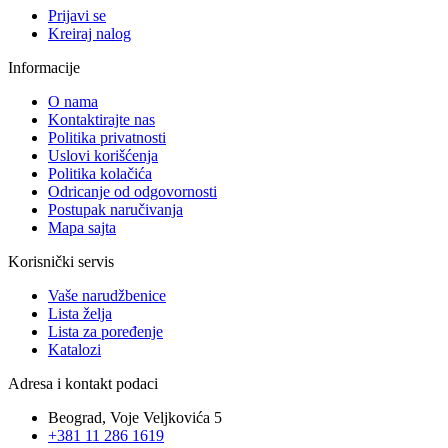
Prijavi se
Kreiraj nalog
Informacije
O nama
Kontaktirajte nas
Politika privatnosti
Uslovi korišćenja
Politika kolačića
Odricanje od odgovornosti
Postupak naručivanja
Mapa sajta
Korisnički servis
Vaše narudžbenice
Lista želja
Lista za poređenje
Katalozi
Adresa i kontakt podaci
Beograd, Voje Veljkovića 5
+381 11 286 1619