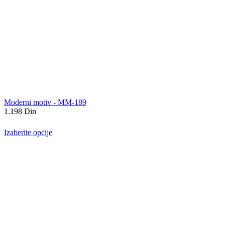
Moderni motiv - MM-189
1.198
Din
Izaberite opcije