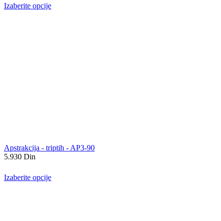
Izaberite opcije
Apstrakcija - triptih - AP3-90
5.930
Din
Izaberite opcije