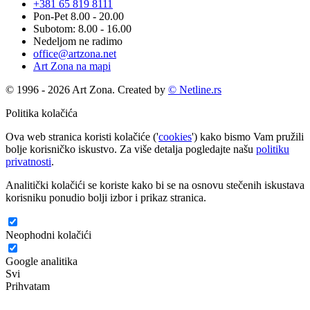
+381 65 819 8111
Pon-Pet 8.00 - 20.00
Subotom: 8.00 - 16.00
Nedeljom ne radimo
office@artzona.net
Art Zona na mapi
© 1996 - 2026 Art Zona. Created by
© Netline.rs
Politika kolačića
Ova web stranica koristi kolačiće ('
cookies
') kako bismo Vam pružili
bolje korisničko iskustvo. Za više detalja pogledajte našu
politiku
privatnosti
.
Analitički kolačići se koriste kako bi se na osnovu stečenih iskustava
korisniku ponudio bolji izbor i prikaz stranica.
Neophodni kolačići
Google analitika
Svi
Prihvatam