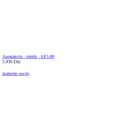
Apstrakcija - triptih - AP3-89
5.930
Din
Izaberite opcije