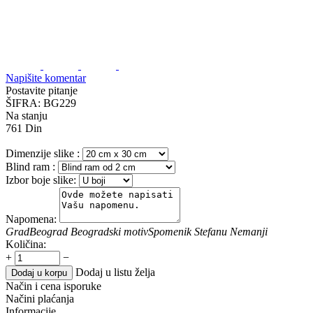
Napišite komentar
Postavite pitanje
ŠIFRA:
BG229
Na stanju
761
Din
Dimenzije slike
:
Blind ram
:
Izbor boje slike:
Napomena:
Grad
Beograd
Beogradski motiv
Spomenik Stefanu Nemanji
Količina:
+
−
Dodaj u listu želja
Dodaj u korpu
Način i cena isporuke
Načini plaćanja
Informacije