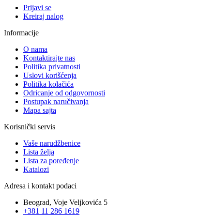
Prijavi se
Kreiraj nalog
Informacije
O nama
Kontaktirajte nas
Politika privatnosti
Uslovi korišćenja
Politika kolačića
Odricanje od odgovornosti
Postupak naručivanja
Mapa sajta
Korisnički servis
Vaše narudžbenice
Lista želja
Lista za poređenje
Katalozi
Adresa i kontakt podaci
Beograd, Voje Veljkovića 5
+381 11 286 1619