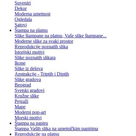
Suveniri
Dekor
Moderna umetnost
Ogledala
Satovi
Štampa na platnu
Slike štampane na platnu, Vaše slike štampane...
Moderne slike za svaki prostor
Reprodukcije poznatih slika
Istorijski motivi
Slike poznatih slikara
Ikone
Slike iz delova
Apstrakcije - Triptih i Diptih
Slike gradova
Beograd
Svetski gradovi
Kružne slike
Pejzaži
Mape
Moderni pop-art
Morski motivi
Štampa na papiru
Štampa Vaših slika na umetničkim papirima
Reprodukcije na platnu