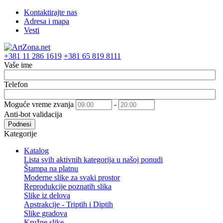
Kontaktirajte nas
Adresa i mapa
Vesti
+381 11 286 1619
+381 65 819 8111
Vaše ime
Telefon
Moguće vreme zvanja
-
Anti-bot validacija
Podnesi
Kategorije
Katalog
Lista svih aktivnih kategorija u našoj ponudi
Štampa na platnu
Moderne slike za svaki prostor
Reprodukcije poznatih slika
Slike iz delova
Apstrakcije - Triptih i Diptih
Slike gradova
Kružne slike