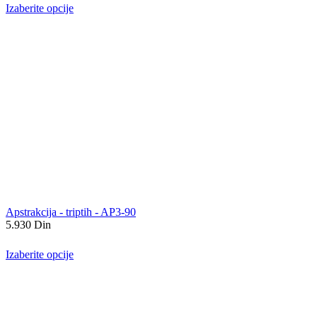
Izaberite opcije
Apstrakcija - triptih - AP3-90
5.930
Din
Izaberite opcije