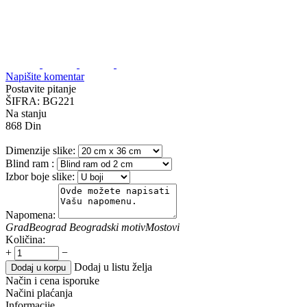
Napišite komentar
Postavite pitanje
ŠIFRA:
BG221
Na stanju
868
Din
Dimenzije slike:
Blind ram
:
Izbor boje slike:
Napomena:
Grad
Beograd
Beogradski motiv
Mostovi
Količina:
+
−
Dodaj u listu želja
Dodaj u korpu
Način i cena isporuke
Načini plaćanja
Informacije