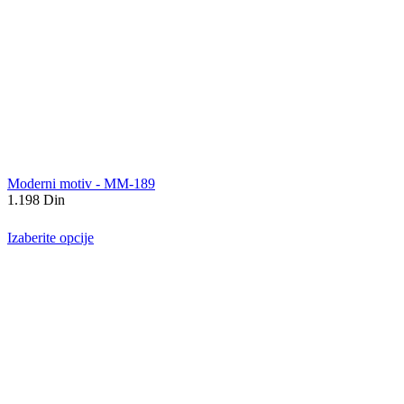
Moderni motiv - MM-189
1.198
Din
Izaberite opcije