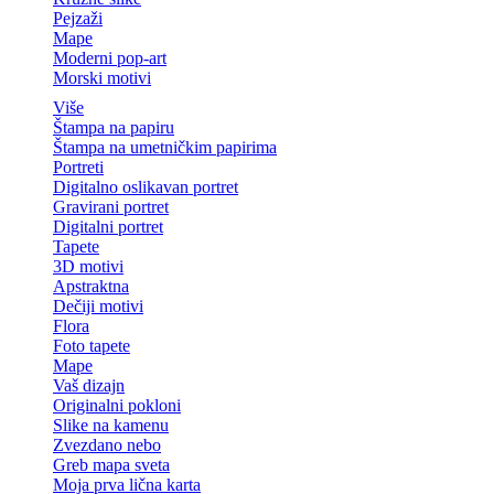
Pejzaži
Mape
Moderni pop-art
Morski motivi
Više
Štampa na papiru
Štampa na umetničkim papirima
Portreti
Digitalno oslikavan portret
Gravirani portret
Digitalni portret
Tapete
3D motivi
Apstraktna
Dečiji motivi
Flora
Foto tapete
Mape
Vaš dizajn
Originalni pokloni
Slike na kamenu
Zvezdano nebo
Greb mapa sveta
Moja prva lična karta