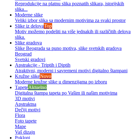
Reprodukcije na platnu slika poznatih slikara, istorijskih
slika...
Moderne slike
Veliki izbor slika sa modernim motivima za svaki prostor
Slike iz delova
Top
Motiv možemo podeliti na više jednakih ili različitih delova
slika.
Slike gradova
Slike Beograda sa puno motiva, slike svetskih gradova
Beograd
Svetski gradovi
Apstrakcije - Triptih i Diptih
Atraktivni, moderni i savremeni motivi digitalno štampani
Kružne slike
Novo
Moderne kružne slike u dimenzijama po izboru
Tapete
Aktuelno
Digitalna štampa tapeta po Vašim ili našim motivima
3D motivi
Apstraktna
Dečiji motivi
Flora
Foto tapete
Mape
Vaš dizajn
Pokloni