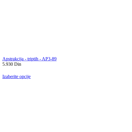
Apstrakcija - triptih - AP3-89
5.930
Din
Izaberite opcije