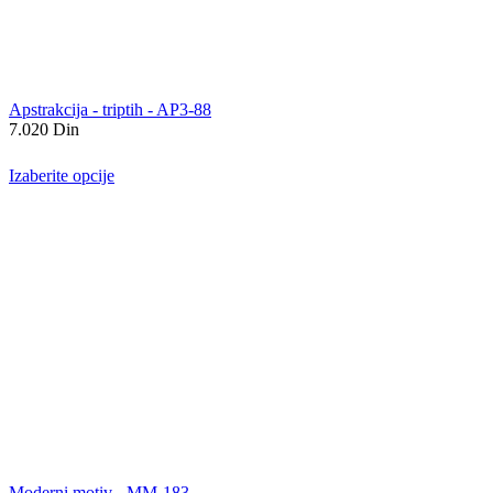
Apstrakcija - triptih - AP3-88
7.020
Din
Izaberite opcije
Moderni motiv - MM-183