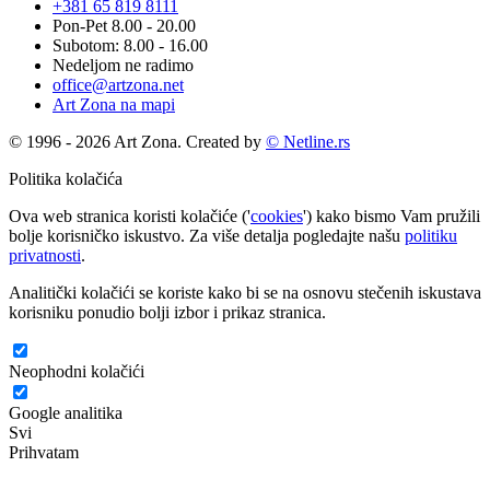
+381 65 819 8111
Pon-Pet 8.00 - 20.00
Subotom: 8.00 - 16.00
Nedeljom ne radimo
office@artzona.net
Art Zona na mapi
© 1996 - 2026 Art Zona. Created by
© Netline.rs
Politika kolačića
Ova web stranica koristi kolačiće ('
cookies
') kako bismo Vam pružili
bolje korisničko iskustvo. Za više detalja pogledajte našu
politiku
privatnosti
.
Analitički kolačići se koriste kako bi se na osnovu stečenih iskustava
korisniku ponudio bolji izbor i prikaz stranica.
Neophodni kolačići
Google analitika
Svi
Prihvatam