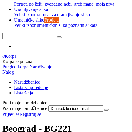
Portreti po želji, zvezdano nebi, greb mapa, moja prva..
Uramljivanje slika
Veliki izbor ramova za uramljivanje slika
Umetničke slike
Prodaja
Veliki izbor umetničkih slika poznatih slikara
0
Korpa
Korpa je prazna
Pregled korpe
Naručivanje
Nalog
Narudžbenice
Lista za poređenje
Lista želja
Prati moje narudžbenice
Prati moje narudžbenice
Prijavi se
Registruj se
Beograd - BG221