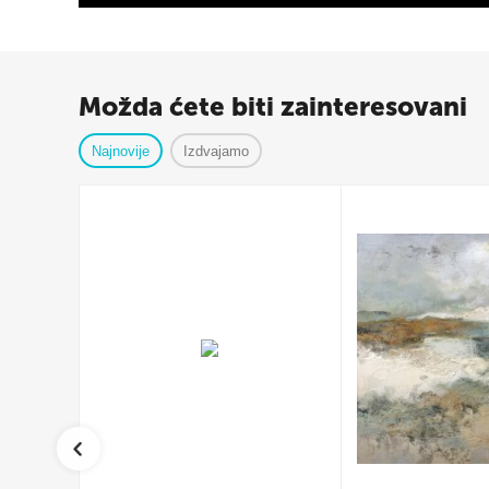
Možda ćete biti zainteresovani
Najnovije
Izdvajamo