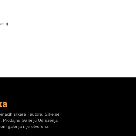
vasu).
ka
omačih slikara i autora. Slike se
su. Prodajnu Galeriju Udruženja
om galerija nije otvorena.