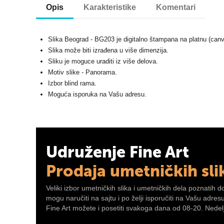
Opis
Karakteristike
Komentari
Slika Beograd - BG203 je digitalno štampana na platnu (can
Slika može biti izrađena u više dimenzija.
Sliku je moguce uraditi iz više delova.
Motiv slike - Panorama.
Izbor blind rama.
Moguća isporuka na Vašu adresu.
Udruženje Fine Art
Prodaja umetničkih sli
Veliki izbor umetničkih slika i umetničkih dela poznatih d
mogu naručiti na sajtu i po želji isporučiti na Vašu adre
Fine Art možete i posetiti svakoga dana od 08-20. Nedelj