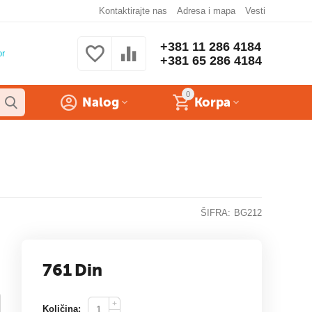
Kontaktirajte nas
Adresa i mapa
Vesti
+381 11 286 4184
or
+381 65 286 4184
0
Nalog
Korpa
ŠIFRA:
BG212
761
Din
+
Količina: