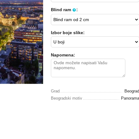
Blind ram
:
Izbor boje slike:
Napomena:
Grad
Beogra
Beogradski motiv
Panoram