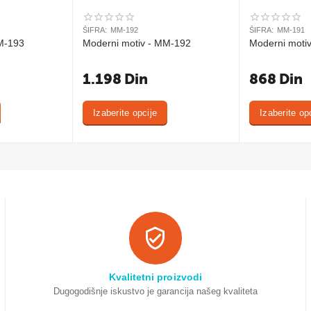
ŠIFRA:
MM-192
ŠIFRA:
MM-191
M-193
Moderni motiv - MM-192
Moderni moti
1.198
Din
868
Din
Izaberite opcije
Izaberite op
Kvalitetni proizvodi
Dugogodišnje iskustvo je garancija našeg kvaliteta