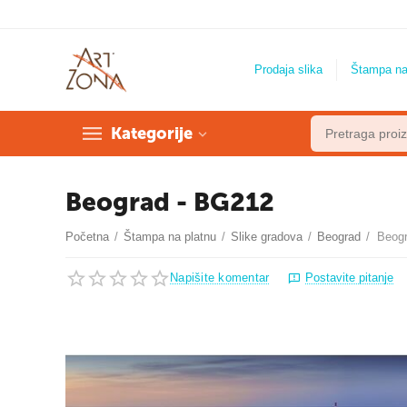
Prodaja slika
Štampa na
Kategorije
Beograd - BG212
Početna
/
Štampa na platnu
/
Slike gradova
/
Beograd
/
Beog
Napišite komentar
Postavite pitanje