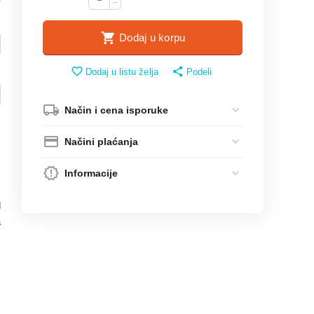
−
Dodaj u korpu
Dodaj u listu želja
Podeli
Način i cena isporuke
Načini plaćanja
Informacije
d
a