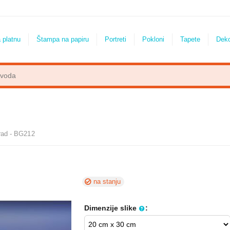
 platnu
Štampa na papiru
Portreti
Pokloni
Tapete
Dek
rad - BG212
na stanju
Dimenzije slike
: