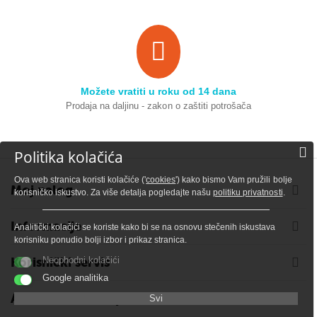
Možete vratiti u roku od 14 dana
Prodaja na daljinu - zakon o zaštiti potrošača
Politika kolačića
Ova web stranica koristi kolačiće ('
cookies
') kako bismo Vam pružili bolje
Moj nalog
korisničko iskustvo. Za više detalja pogledajte našu
politiku privatnosti
.
Informacije
Analitički kolačići se koriste kako bi se na osnovu stečenih iskustava
korisniku ponudio bolji izbor i prikaz stranica.
Korisnički servis
Neophodni kolačići
Google analitika
Adresa i kontakt podaci
Svi