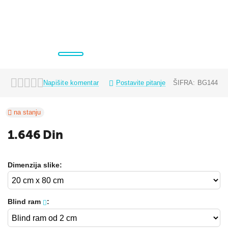
Napišite komentar
Postavite pitanje
ŠIFRA:
BG144
na stanju
1.646
Din
Dimenzija slike:
Blind ram
: