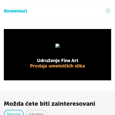
Komentari
Udruženje Fine Art
Prodaja umetničkih slika
Možda ćete biti zainteresovani
Najnovije
Izdvajamo