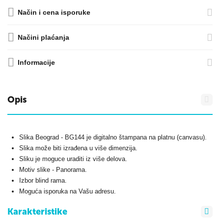
Način i cena isporuke
Načini plaćanja
Informacije
Opis
Slika Beograd - BG144 je digitalno štampana na platnu (canvasu).
Slika može biti izrađena u više dimenzija.
Sliku je moguce uraditi iz više delova.
Motiv slike - Panorama.
Izbor blind rama.
Moguća isporuka na Vašu adresu.
Karakteristike