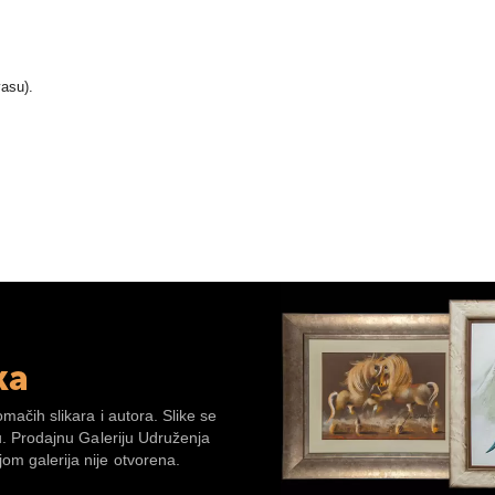
vasu).
ka
omačih slikara i autora. Slike se
su. Prodajnu Galeriju Udruženja
om galerija nije otvorena.