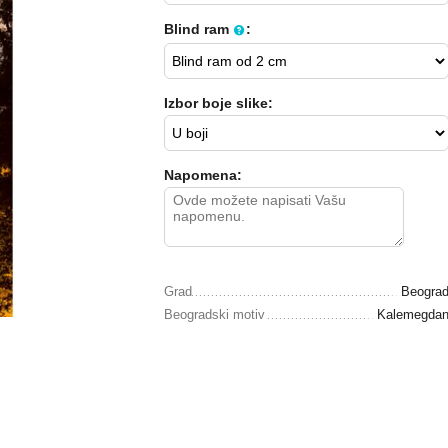
Blind ram
:
Izbor boje slike:
Napomena:
Grad
Beogra
Beogradski motiv
Kalemegda