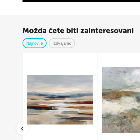
Možda ćete biti zainteresovani
Najnovije
Izdvajamo