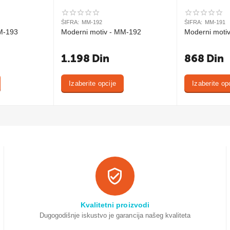
ŠIFRA:
MM-192
ŠIFRA:
MM-191
M-193
Moderni motiv - MM-192
Moderni moti
1.198
Din
868
Din
Izaberite opcije
Izaberite op
Kvalitetni proizvodi
Dugogodišnje iskustvo je garancija našeg kvaliteta