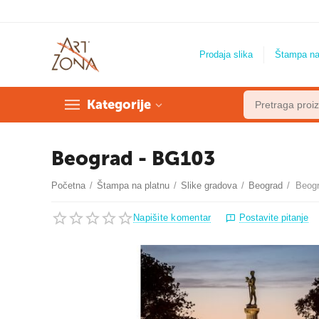
Prodaja slika
Štampa na
Kategorije
Beograd - BG103
Početna
/
Štampa na platnu
/
Slike gradova
/
Beograd
/
Beog
Napišite komentar
Postavite pitanje