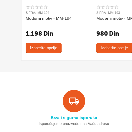
ŠIFRA:
MM-194
ŠIFRA:
MM-193
Moderni motiv - MM-194
Moderni motiv - M
1.198
Din
980
Din
Izaberite opcije
Izaberite opcije
Brza i sigurna isporuka
Isporučujemo proizvode i na Vašu adresu