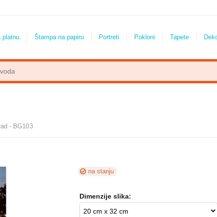
 platnu
Štampa na papiru
Portreti
Pokloni
Tapete
Dek
rad - BG103
na stanju
Dimenzije slika: