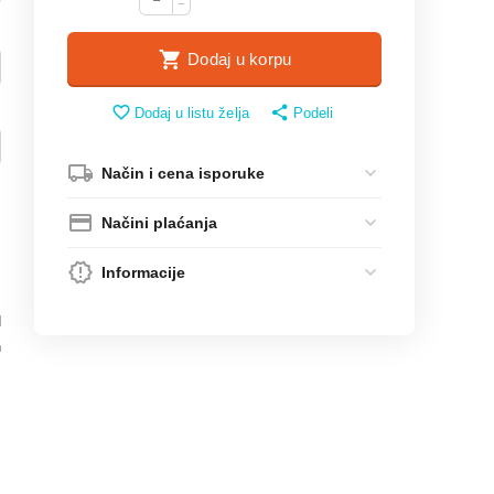
−
Dodaj u korpu
Dodaj u listu želja
Podeli
Način i cena isporuke
Načini plaćanja
Informacije
d
n