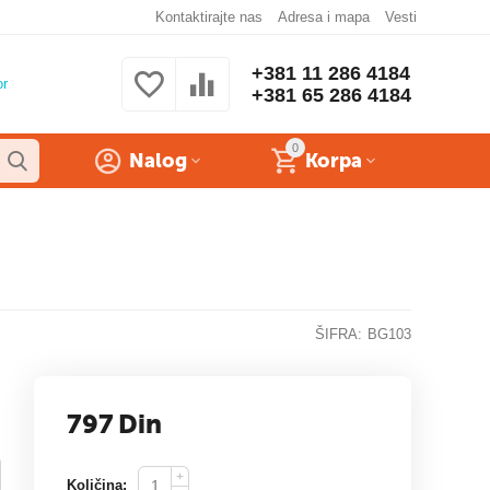
Kontaktirajte nas
Adresa i mapa
Vesti
+381 11 286 4184
or
+381 65 286 4184
0
Nalog
Korpa
ŠIFRA:
BG103
797
Din
+
Količina: