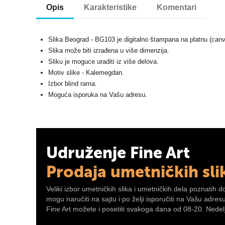
Opis
Karakteristike
Komentari
Slika Beograd - BG103 je digitalno štampana na platnu (can
Slika može biti izrađena u više dimenzija.
Sliku je moguce uraditi iz više delova.
Motiv slike - Kalemegdan.
Izbor blind rama.
Moguća isporuka na Vašu adresu.
Udruženje Fine Art
Prodaja umetničkih sli
Veliki izbor umetničkih slika i umetničkih dela poznatih d
mogu naručiti na sajtu i po želji isporučiti na Vašu adre
Fine Art možete i posetiti svakoga dana od 08-20. Nedelj