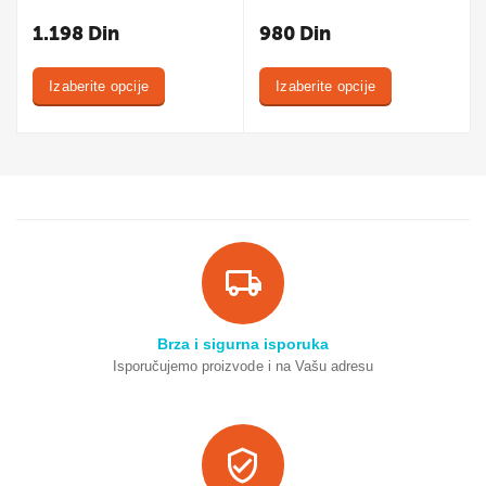
1.198
Din
980
Din
Izaberite opcije
Izaberite opcije
Brza i sigurna isporuka
Isporučujemo proizvode i na Vašu adresu