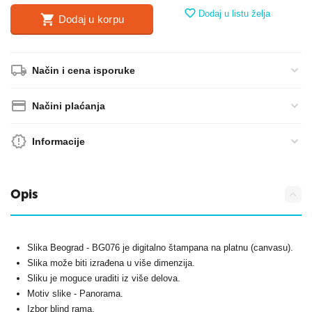
Dodaj u listu želja
Dodaj u korpu
Način i cena isporuke
Načini plaćanja
Informacije
Opis
Slika Beograd - BG076 je digitalno štampana na platnu (canvasu).
Slika može biti izrađena u više dimenzija.
Sliku je moguce uraditi iz više delova.
Motiv slike - Panorama.
Izbor blind rama.