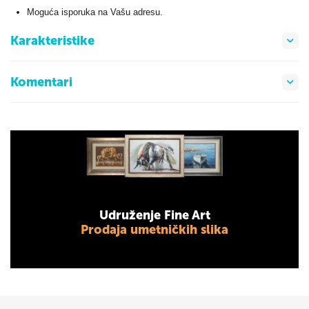
Moguća isporuka na Vašu adresu.
Karakteristike
Komentari
Udruženje Fine Art
Prodaja umetničkih slika