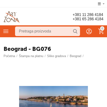
+381 11 286 4184
+381 65 286 4184
0
Beograd - BG076
Početna
/
Štampa na platnu
/
Slike gradova
/
Beograd
/