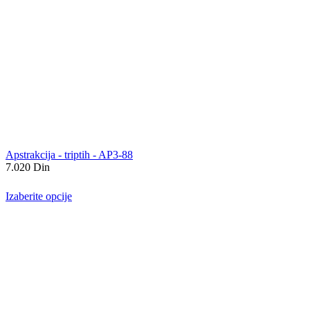
Apstrakcija - triptih - AP3-88
7.020
Din
Izaberite opcije