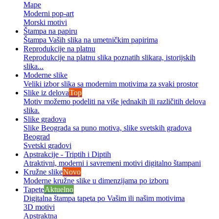
Mape
Moderni pop-art
Morski motivi
Štampa na papiru
Štampa Vaših slika na umetničkim papirima
Reprodukcije na platnu
Reprodukcije na platnu slika poznatih slikara, istorijskih
slika...
Moderne slike
Veliki izbor slika sa modernim motivima za svaki prostor
Slike iz delova
Top
Motiv možemo podeliti na više jednakih ili različitih delova
slika.
Slike gradova
Slike Beograda sa puno motiva, slike svetskih gradova
Beograd
Svetski gradovi
Apstrakcije - Triptih i Diptih
Atraktivni, moderni i savremeni motivi digitalno štampani
Kružne slike
Novo
Moderne kružne slike u dimenzijama po izboru
Tapete
Aktuelno
Digitalna štampa tapeta po Vašim ili našim motivima
3D motivi
Apstraktna