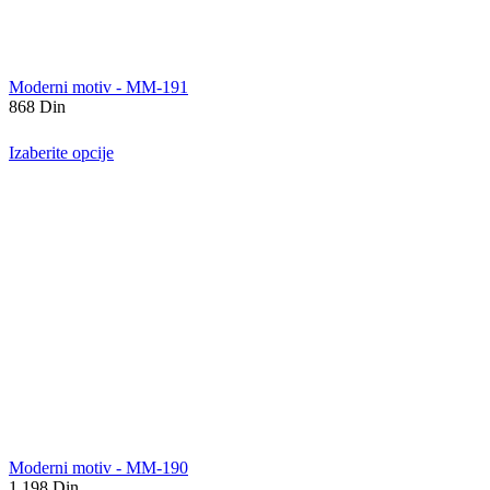
Moderni motiv - MM-191
868
Din
Izaberite opcije
Moderni motiv - MM-190
1.198
Din