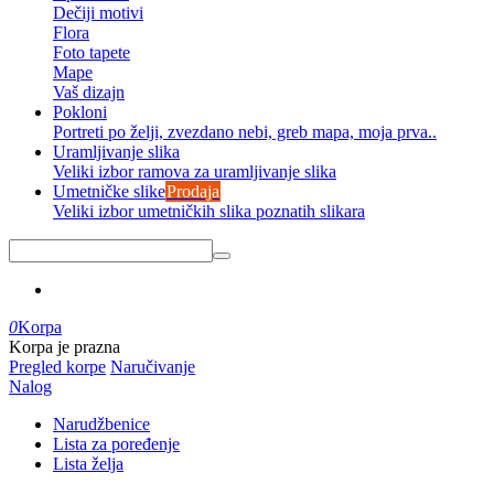
Dečiji motivi
Flora
Foto tapete
Mape
Vaš dizajn
Pokloni
Portreti po želji, zvezdano nebi, greb mapa, moja prva..
Uramljivanje slika
Veliki izbor ramova za uramljivanje slika
Umetničke slike
Prodaja
Veliki izbor umetničkih slika poznatih slikara
0
Korpa
Korpa je prazna
Pregled korpe
Naručivanje
Nalog
Narudžbenice
Lista za poređenje
Lista želja