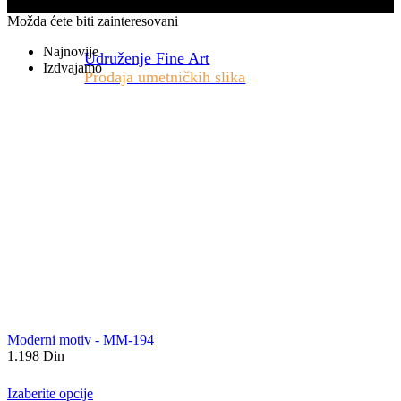
Možda ćete biti zainteresovani
Najnovije
Udruženje Fine Art
Izdvajamo
Prodaja umetničkih slika
Moderni motiv - MM-194
1.198
Din
Izaberite opcije