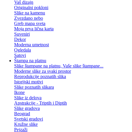
Vaš dizajn
Originalni pokloni
Slike na kamenu
Zvezdano nebo
Greb mapa sveta
Moja prva lična karta
Suveniri
Dekor
Moderna umetnost
Ogledala
Satovi
Štampa na platnu
Slike štampane na platnu, Vaše slike štampane...
Moderne slike za svaki prostor
Reprodukcije poznatih slika
Istorijski motivi
Slike poznatih slikara
Ikone
Slike iz delova
Apstrakcije - Triptih i Diptih
Slike gradova
Beograd
Svetski gradovi
Kružne slike
Pejzaži