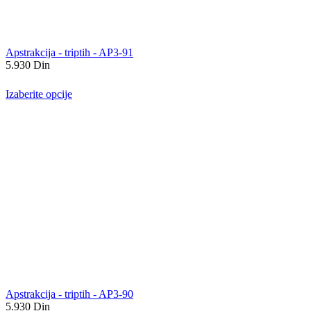
Apstrakcija - triptih - AP3-91
5.930
Din
Izaberite opcije
Apstrakcija - triptih - AP3-90
5.930
Din