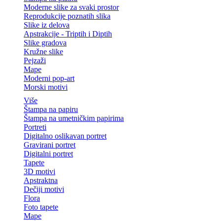
Moderne slike za svaki prostor
Reprodukcije poznatih slika
Slike iz delova
Apstrakcije - Triptih i Diptih
Slike gradova
Kružne slike
Pejzaži
Mape
Moderni pop-art
Morski motivi
Više
Štampa na papiru
Štampa na umetničkim papirima
Portreti
Digitalno oslikavan portret
Gravirani portret
Digitalni portret
Tapete
3D motivi
Apstraktna
Dečiji motivi
Flora
Foto tapete
Mape