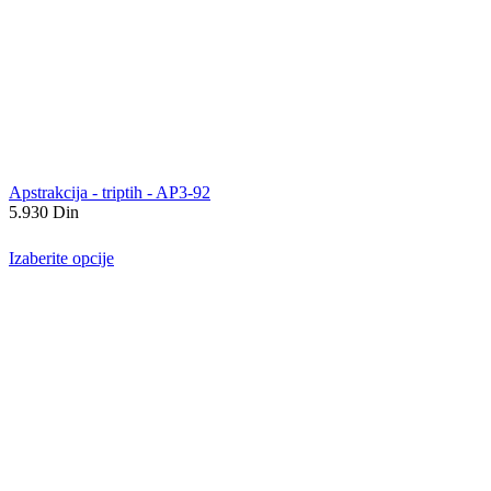
Apstrakcija - triptih - AP3-92
5.930
Din
Izaberite opcije