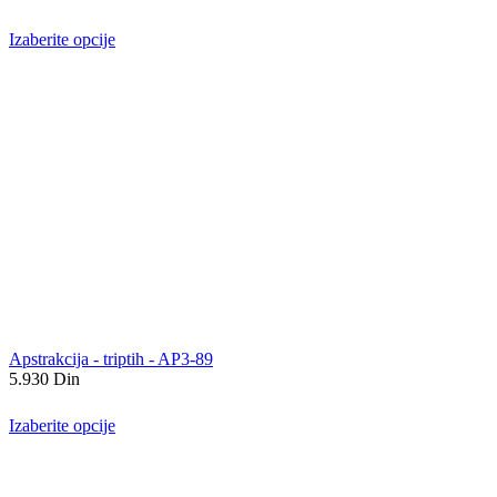
Izaberite opcije
Apstrakcija - triptih - AP3-89
5.930
Din
Izaberite opcije