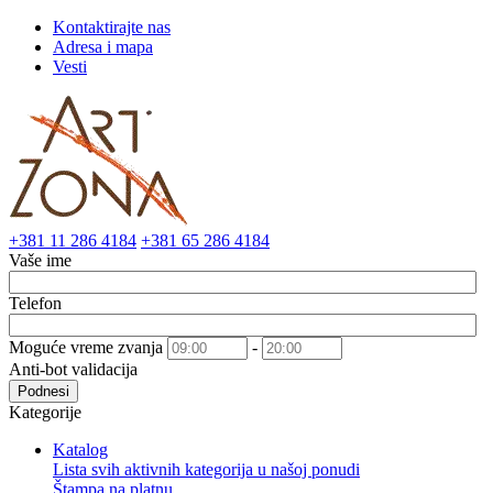
Kontaktirajte nas
Adresa i mapa
Vesti
+381 11 286 4184
+381 65 286 4184
Vaše ime
Telefon
Moguće vreme zvanja
-
Anti-bot validacija
Podnesi
Kategorije
Katalog
Lista svih aktivnih kategorija u našoj ponudi
Štampa na platnu