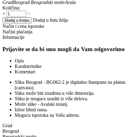
Grad
Beograd
Beogradski motiv
Avala
Količina:
+
−
Dodaj u listu želja
Dodaj u korpu
Način i cena isporuke
Načini plaćanja
Informacije
Prijavite se da bi smo mogli da Vam odgovorimo
Opis
Karakteristike
Komentari
Slika Beograd - BG062-2 je digitalno štampana na platnu
(canvasu).
Slika može biti izrađena u više dimenzija.
Sliku je moguce uraditi iz više delova.
Motiv slike - Avalski toranj.
Izbor blind rama.
Moguća isporuka na Vašu adresu.
Grad
Beograd
Beogradski motiv