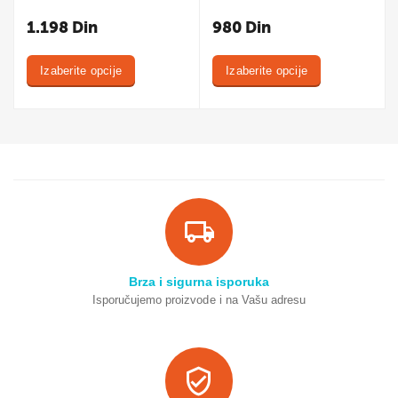
1.198
Din
980
Din
Izaberite opcije
Izaberite opcije
Brza i sigurna isporuka
Isporučujemo proizvode i na Vašu adresu