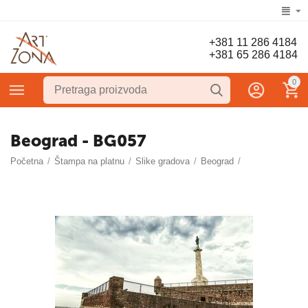
+381 11 286 4184
+381 65 286 4184
0
Beograd - BG057
Početna
/
Štampa na platnu
/
Slike gradova
/
Beograd
/