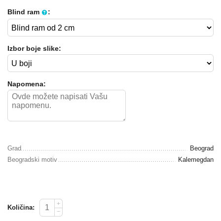
Blind ram
:
Izbor boje slike:
Napomena:
Grad
Beograd
Beogradski motiv
Kalemegdan
+
Količina:
−