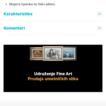
Moguća isporuka na Vašu adresu.
Karakteristike
Komentari
Udruženje Fine Art
Prodaja umetničkih slika