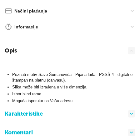
Načini plaćanja
Informacije
Opis
Poznati motiv Save Šumanovića - Pijana lađa - PSSŠ-4 - digitalno
štampan na platnu (canvasu).
Slika može biti izrađena u više dimenzija.
Izbor blind rama.
Moguća isporuka na Vašu adresu.
Karakteristike
Komentari