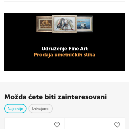
Udruženje Fine Art
Prodaja umetničkih slika
Možda ćete biti zainteresovani
Najnovije
Izdvajamo