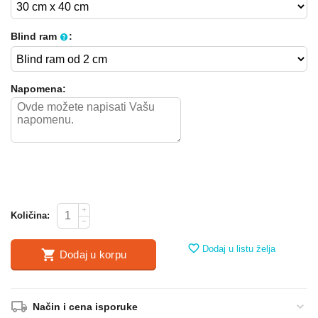
Blind ram
:
Napomena:
+
Količina:
−
Dodaj u listu želja
Dodaj u korpu
Način i cena isporuke