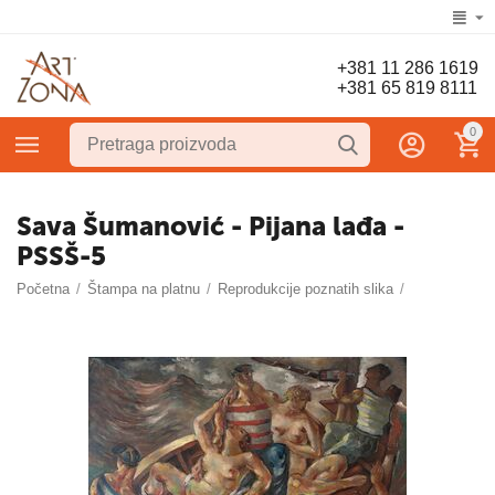
+381 11 286 1619
+381 65 819 8111
0
Sava Šumanović - Pijana lađa -
PSSŠ-5
Početna
/
Štampa na platnu
/
Reprodukcije poznatih slika
/