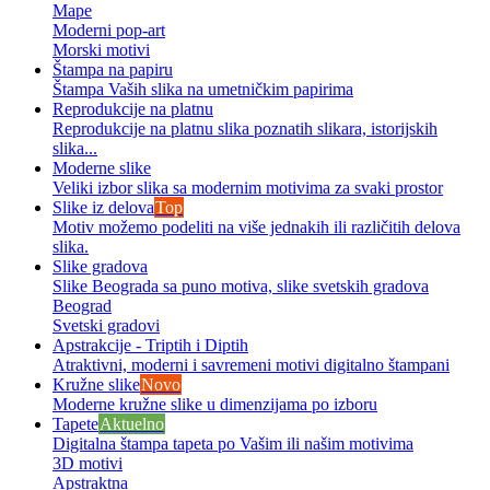
Mape
Moderni pop-art
Morski motivi
Štampa na papiru
Štampa Vaših slika na umetničkim papirima
Reprodukcije na platnu
Reprodukcije na platnu slika poznatih slikara, istorijskih
slika...
Moderne slike
Veliki izbor slika sa modernim motivima za svaki prostor
Slike iz delova
Top
Motiv možemo podeliti na više jednakih ili različitih delova
slika.
Slike gradova
Slike Beograda sa puno motiva, slike svetskih gradova
Beograd
Svetski gradovi
Apstrakcije - Triptih i Diptih
Atraktivni, moderni i savremeni motivi digitalno štampani
Kružne slike
Novo
Moderne kružne slike u dimenzijama po izboru
Tapete
Aktuelno
Digitalna štampa tapeta po Vašim ili našim motivima
3D motivi
Apstraktna