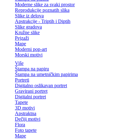
Moderne slike za svaki prostor
Reprodukcije poznatih slika
Slike iz delova
Apstrakcije - Triptih i Diptih
Slike gradova
Kružne slike
Pejzaži
Mape
Moderni pop-art
Morski motivi
Više
Štampa na papiru
Štampa na umetničkim papirima
Portreti
Digitalno oslikavan portret
Gravirani portret
Digitalni portret
Tapete
3D motivi
Apstraktna
Dečiji motivi
Flora
Foto tapete
Mape