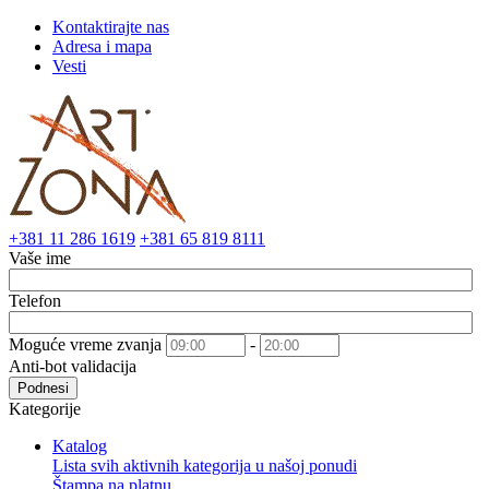
Kontaktirajte nas
Adresa i mapa
Vesti
+381 11 286 1619
+381 65 819 8111
Vaše ime
Telefon
Moguće vreme zvanja
-
Anti-bot validacija
Podnesi
Kategorije
Katalog
Lista svih aktivnih kategorija u našoj ponudi
Štampa na platnu