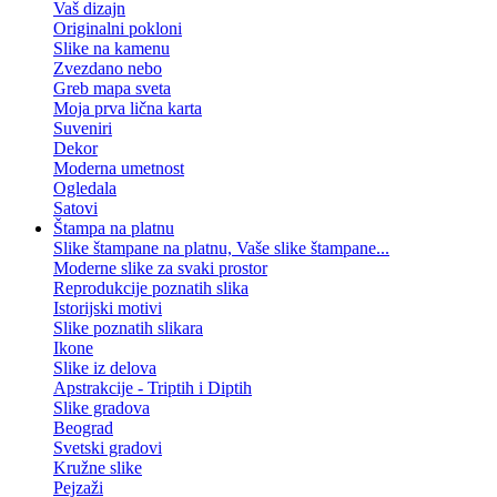
Vaš dizajn
Originalni pokloni
Slike na kamenu
Zvezdano nebo
Greb mapa sveta
Moja prva lična karta
Suveniri
Dekor
Moderna umetnost
Ogledala
Satovi
Štampa na platnu
Slike štampane na platnu, Vaše slike štampane...
Moderne slike za svaki prostor
Reprodukcije poznatih slika
Istorijski motivi
Slike poznatih slikara
Ikone
Slike iz delova
Apstrakcije - Triptih i Diptih
Slike gradova
Beograd
Svetski gradovi
Kružne slike
Pejzaži