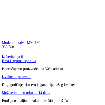
Moderni motiv - MM-180
938
Din
Izaberite opcije
Brza i sigurna isporuka
Isporučujemo proizvode i na Vašu adresu
Kvalitetni proizvodi
Dugogodišnje iskustvo je garancija našeg kvaliteta
Možete vratiti u roku od 14 dana
Prodaja na daljinu - zakon o zaštiti potrošača