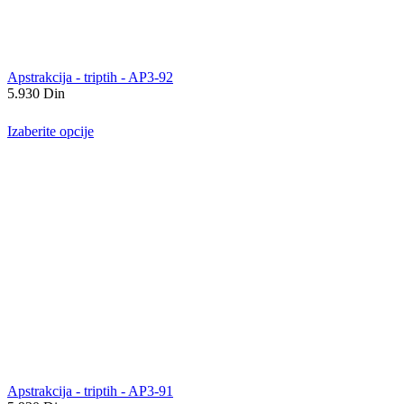
Apstrakcija - triptih - AP3-92
5.930
Din
Izaberite opcije
Apstrakcija - triptih - AP3-91