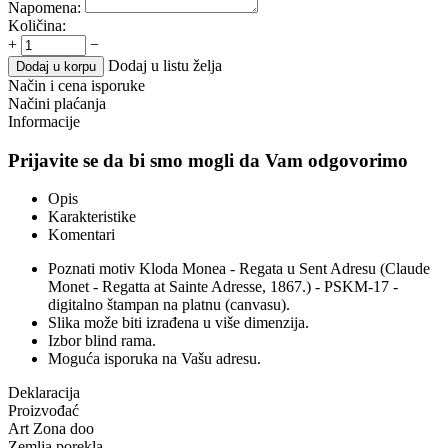
Napomena:
Količina:
+
−
Dodaj u listu želja
Dodaj u korpu
Način i cena isporuke
Načini plaćanja
Informacije
Prijavite se da bi smo mogli da Vam odgovorimo
Opis
Karakteristike
Komentari
Poznati motiv Kloda Monea - Regata u Sent Adresu (Claude
Monet - Regatta at Sainte Adresse, 1867.) - PSKM-17 -
digitalno štampan na platnu (canvasu).
Slika može biti izrađena u više dimenzija.
Izbor blind rama.
Moguća isporuka na Vašu adresu.
Deklaracija
Proizvođać
Art Zona doo
Zemlja porekla