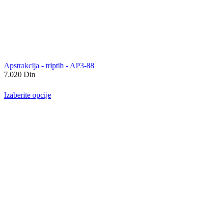
Apstrakcija - triptih - AP3-88
7.020
Din
Izaberite opcije