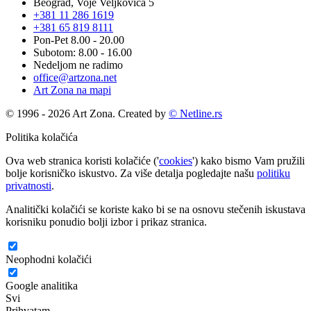
Beograd, Voje Veljkovića 5
+381 11 286 1619
+381 65 819 8111
Pon-Pet 8.00 - 20.00
Subotom: 8.00 - 16.00
Nedeljom ne radimo
office@artzona.net
Art Zona na mapi
© 1996 - 2026 Art Zona. Created by
© Netline.rs
Politika kolačića
Ova web stranica koristi kolačiće ('
cookies
') kako bismo Vam pružili
bolje korisničko iskustvo. Za više detalja pogledajte našu
politiku
privatnosti
.
Analitički kolačići se koriste kako bi se na osnovu stečenih iskustava
korisniku ponudio bolji izbor i prikaz stranica.
Neophodni kolačići
Google analitika
Svi
Prihvatam