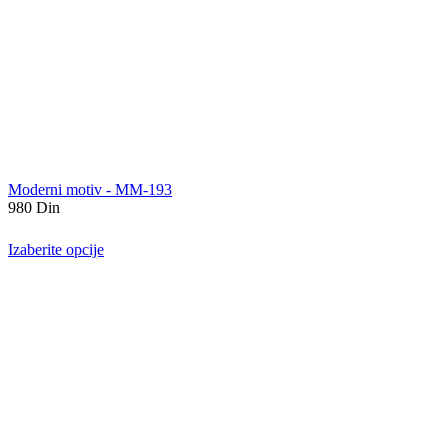
Moderni motiv - MM-193
980
Din
Izaberite opcije