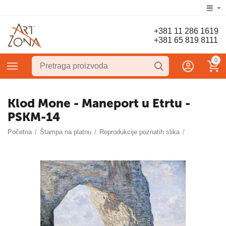
+381 11 286 1619
+381 65 819 8111
0
Klod Mone - Maneport u Etrtu -
PSKM-14
Početna
/
Štampa na platnu
/
Reprodukcije poznatih slika
/