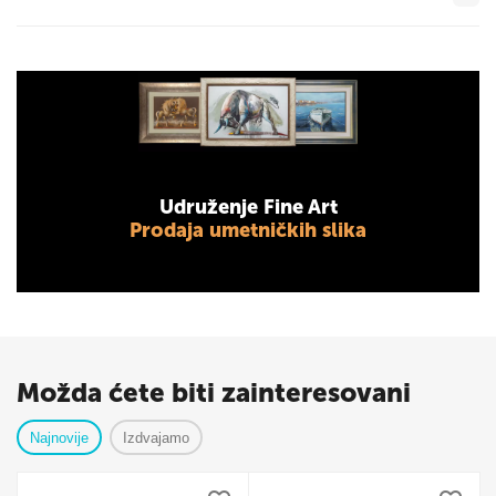
Udruženje Fine Art
Prodaja umetničkih slika
Možda ćete biti zainteresovani
Najnovije
Izdvajamo