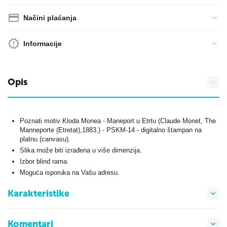
Načini plaćanja
Informacije
Opis
Poznati motiv Kloda Monea - Maneport u Etrtu (Claude Monet, The
Manneporte (Etretat),1883.) - PSKM-14 - digitalno štampan na
platnu (canvasu).
Slika može biti izrađena u više dimenzija.
Izbor blind rama.
Moguća isporuka na Vašu adresu.
Karakteristike
Komentari