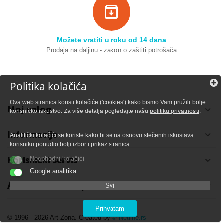
Možete vratiti u roku od 14 dana
Prodaja na daljinu - zakon o zaštiti potrošača
Politika kolačića
Ova web stranica koristi kolačiće ('
cookies
') kako bismo Vam pružili bolje
Moj nalog
korisničko iskustvo. Za više detalja pogledajte našu
politiku privatnosti
.
Informacije
Analitički kolačići se koriste kako bi se na osnovu stečenih iskustava
korisniku ponudio bolji izbor i prikaz stranica.
Korisnički servis
Neophodni kolačići
Google analitika
Adresa i kontakt podaci
Svi
Prihvatam
© 1996 - 2026 Art Zona. Created by
© Netline.rs