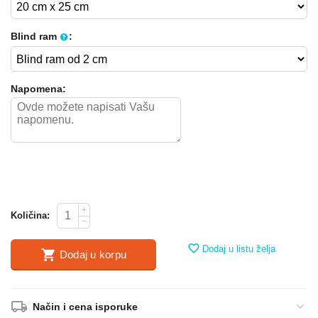
Blind ram
:
Napomena:
+
Količina:
−
Dodaj u listu želja
Dodaj u korpu
Način i cena isporuke