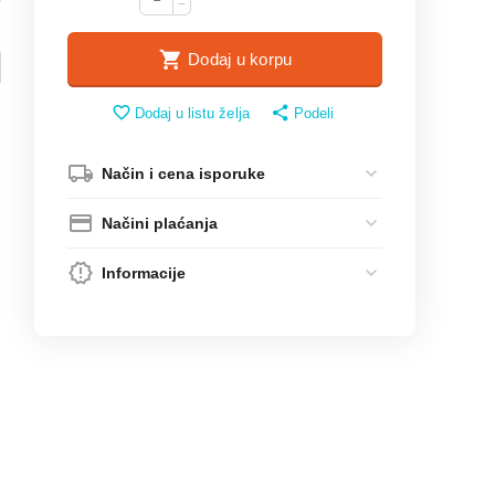
−
Dodaj u korpu
Dodaj u listu želja
Podeli
Način i cena isporuke
Načini plaćanja
Informacije