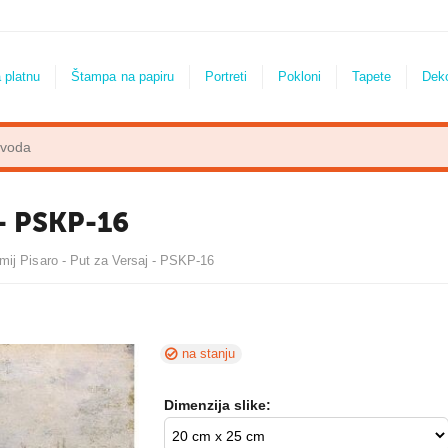
 platnu
Štampa na papiru
Portreti
Pokloni
Tapete
Dek
 - PSKP-16
mij Pisaro - Put za Versaj - PSKP-16
na stanju
Dimenzija slike: