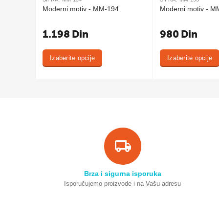
Moderni motiv - MM-194
Moderni motiv - M
1.198
Din
980
Din
Izaberite opcije
Izaberite opcije
Brza i sigurna isporuka
Isporučujemo proizvode i na Vašu adresu