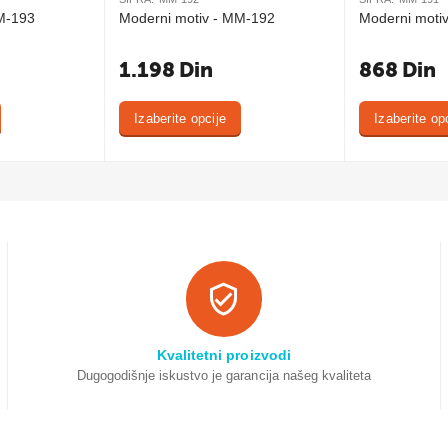
M-193
Moderni motiv - MM-192
Moderni moti
1.198
Din
868
Din
Izaberite opcije
Izaberite op
Kvalitetni proizvodi
Dugogodišnje iskustvo je garancija našeg kvaliteta