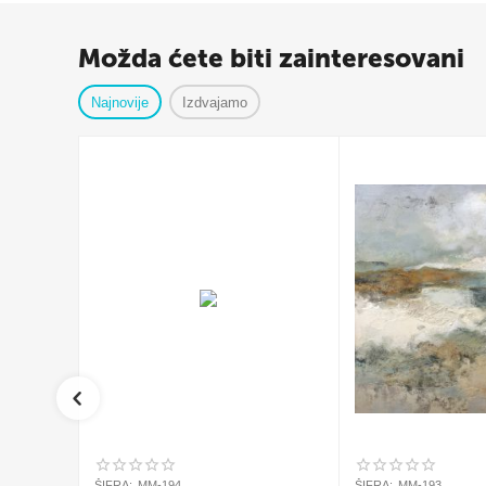
Možda ćete biti zainteresovani
Najnovije
Izdvajamo
ŠIFRA:
MM-194
ŠIFRA:
MM-193