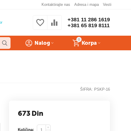
Kontaktirajte nas
Adresa i mapa
Vesti
+381 11 286 1619
or
+381 65 819 8111
0
Nalog
Korpa
ŠIFRA:
PSKP-16
673
Din
+
Količina: