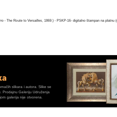
rro - The Route to Versailles, 1869.) - PSKP-16- digitalno štampan na platnu 
ka
omačih slikara i autora. Slike se
su. Prodajnu Galeriju Udruženja
om galerija nije otvorena.