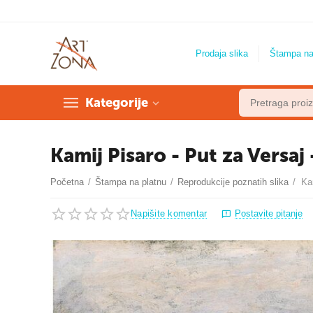
Prodaja slika
Štampa na
Kategorije
Kamij Pisaro - Put za Versaj
Početna
/
Štampa na platnu
/
Reprodukcije poznatih slika
/
Ka
Napišite komentar
Postavite pitanje