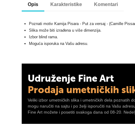
Opis
Karakteristike
Komentari
Poznati motiv Kamija Pisara - Put za versaj - (Camille Pissa
Slika može biti izrađena u više dimenzija.
Izbor blind rama.
Moguća isporuka na Vašu adresu.
Udruženje Fine Art
Prodaja umetničkih sli
Veliki izbor umetničkih slika i umetničkih dela poznatih d
mogu naručiti na sajtu i po želji isporučiti na Vašu adre
Fine Art možete i posetiti svakoga dana od 08-20. Nedelj