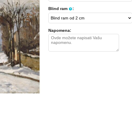
Blind ram
:
Napomena: