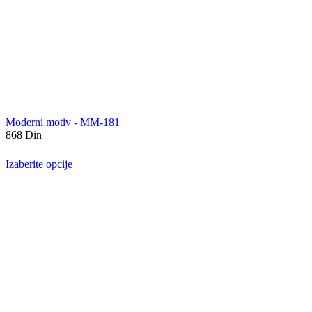
Moderni motiv - MM-181
868
Din
Izaberite opcije