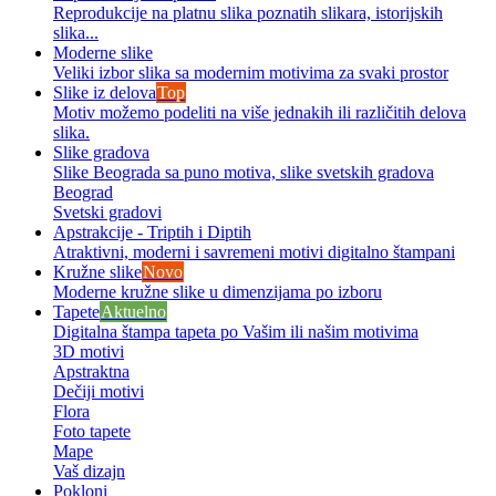
Reprodukcije na platnu slika poznatih slikara, istorijskih
slika...
Moderne slike
Veliki izbor slika sa modernim motivima za svaki prostor
Slike iz delova
Top
Motiv možemo podeliti na više jednakih ili različitih delova
slika.
Slike gradova
Slike Beograda sa puno motiva, slike svetskih gradova
Beograd
Svetski gradovi
Apstrakcije - Triptih i Diptih
Atraktivni, moderni i savremeni motivi digitalno štampani
Kružne slike
Novo
Moderne kružne slike u dimenzijama po izboru
Tapete
Aktuelno
Digitalna štampa tapeta po Vašim ili našim motivima
3D motivi
Apstraktna
Dečiji motivi
Flora
Foto tapete
Mape
Vaš dizajn
Pokloni