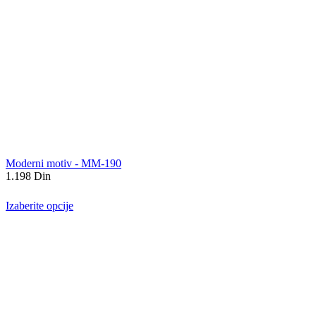
Moderni motiv - MM-190
1.198
Din
Izaberite opcije