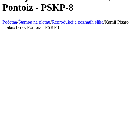
Pontoiz - PSKP-8
Početna
/
Štampa na platnu
/
Reprodukcije poznatih slika
/
Kamij Pisaro
- Jalais brdo, Pontoiz - PSKP-8