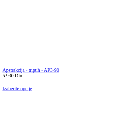
Apstrakcija - triptih - AP3-90
5.930
Din
Izaberite opcije