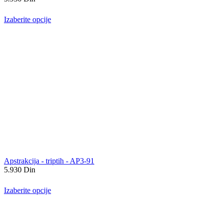
Izaberite opcije
Apstrakcija - triptih - AP3-91
5.930
Din
Izaberite opcije