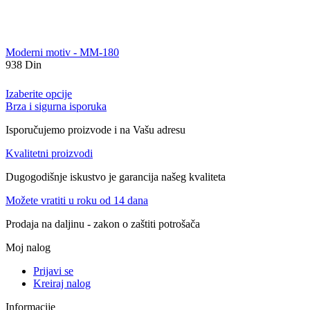
Moderni motiv - MM-180
938
Din
Izaberite opcije
Brza i sigurna isporuka
Isporučujemo proizvode i na Vašu adresu
Kvalitetni proizvodi
Dugogodišnje iskustvo je garancija našeg kvaliteta
Možete vratiti u roku od 14 dana
Prodaja na daljinu - zakon o zaštiti potrošača
Moj nalog
Prijavi se
Kreiraj nalog
Informacije