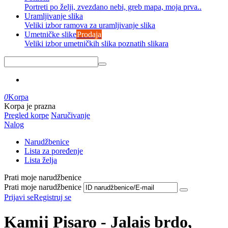
Portreti po želji, zvezdano nebi, greb mapa, moja prva..
Uramljivanje slika
Veliki izbor ramova za uramljivanje slika
Umetničke slike
Prodaja
Veliki izbor umetničkih slika poznatih slikara
0
Korpa
Korpa je prazna
Pregled korpe
Naručivanje
Nalog
Narudžbenice
Lista za poređenje
Lista želja
Prati moje narudžbenice
Prati moje narudžbenice
Prijavi se
Registruj se
Kamij Pisaro - Jalais brdo,