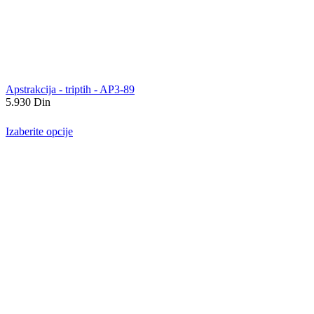
Apstrakcija - triptih - AP3-89
5.930
Din
Izaberite opcije