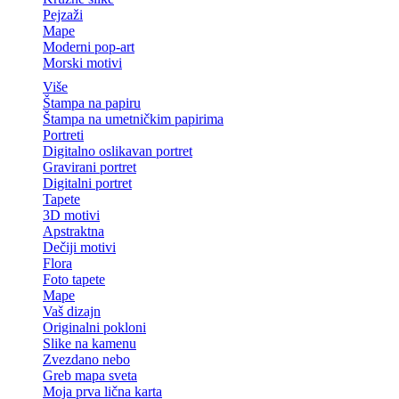
Pejzaži
Mape
Moderni pop-art
Morski motivi
Više
Štampa na papiru
Štampa na umetničkim papirima
Portreti
Digitalno oslikavan portret
Gravirani portret
Digitalni portret
Tapete
3D motivi
Apstraktna
Dečiji motivi
Flora
Foto tapete
Mape
Vaš dizajn
Originalni pokloni
Slike na kamenu
Zvezdano nebo
Greb mapa sveta
Moja prva lična karta