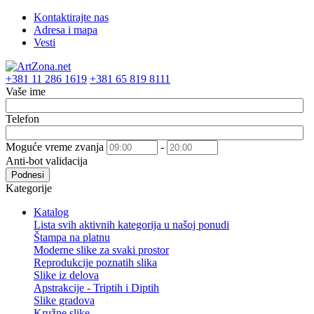
Kontaktirajte nas
Adresa i mapa
Vesti
+381 11 286 1619
+381 65 819 8111
Vaše ime
Telefon
Moguće vreme zvanja
-
Anti-bot validacija
Podnesi
Kategorije
Katalog
Lista svih aktivnih kategorija u našoj ponudi
Štampa na platnu
Moderne slike za svaki prostor
Reprodukcije poznatih slika
Slike iz delova
Apstrakcije - Triptih i Diptih
Slike gradova
Kružne slike