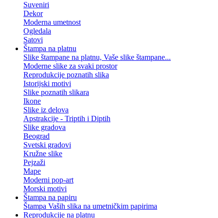
Suveniri
Dekor
Moderna umetnost
Ogledala
Satovi
Štampa na platnu
Slike štampane na platnu, Vaše slike štampane...
Moderne slike za svaki prostor
Reprodukcije poznatih slika
Istorijski motivi
Slike poznatih slikara
Ikone
Slike iz delova
Apstrakcije - Triptih i Diptih
Slike gradova
Beograd
Svetski gradovi
Kružne slike
Pejzaži
Mape
Moderni pop-art
Morski motivi
Štampa na papiru
Štampa Vaših slika na umetničkim papirima
Reprodukcije na platnu