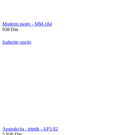
Moderni motiv - MM-184
938
Din
Izaberite opcije
Apstrakcija - triptih - AP3-92
5.930
Din