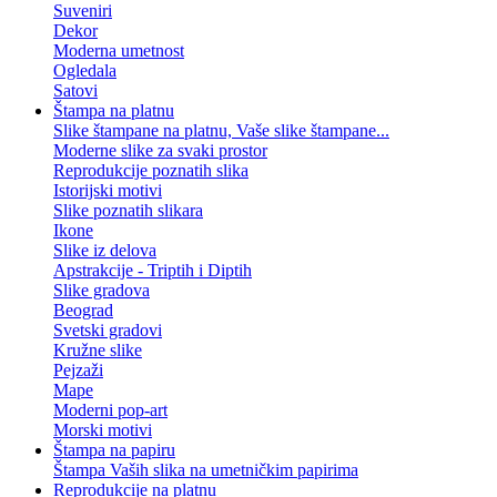
Suveniri
Dekor
Moderna umetnost
Ogledala
Satovi
Štampa na platnu
Slike štampane na platnu, Vaše slike štampane...
Moderne slike za svaki prostor
Reprodukcije poznatih slika
Istorijski motivi
Slike poznatih slikara
Ikone
Slike iz delova
Apstrakcije - Triptih i Diptih
Slike gradova
Beograd
Svetski gradovi
Kružne slike
Pejzaži
Mape
Moderni pop-art
Morski motivi
Štampa na papiru
Štampa Vaših slika na umetničkim papirima
Reprodukcije na platnu