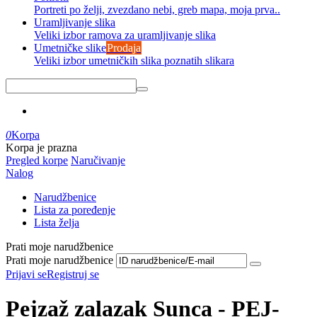
Portreti po želji, zvezdano nebi, greb mapa, moja prva..
Uramljivanje slika
Veliki izbor ramova za uramljivanje slika
Umetničke slike
Prodaja
Veliki izbor umetničkih slika poznatih slikara
0
Korpa
Korpa je prazna
Pregled korpe
Naručivanje
Nalog
Narudžbenice
Lista za poređenje
Lista želja
Prati moje narudžbenice
Prati moje narudžbenice
Prijavi se
Registruj se
Pejzaž zalazak Sunca - PEJ-