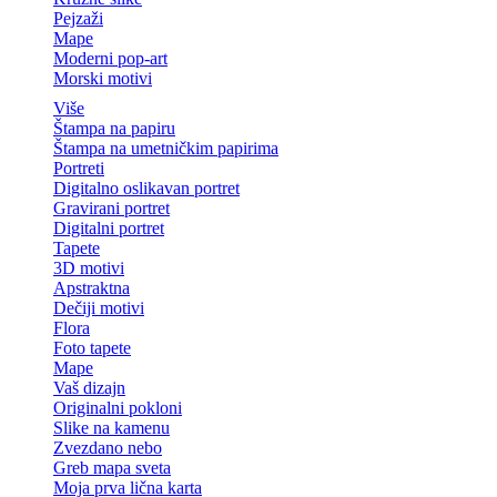
Pejzaži
Mape
Moderni pop-art
Morski motivi
Više
Štampa na papiru
Štampa na umetničkim papirima
Portreti
Digitalno oslikavan portret
Gravirani portret
Digitalni portret
Tapete
3D motivi
Apstraktna
Dečiji motivi
Flora
Foto tapete
Mape
Vaš dizajn
Originalni pokloni
Slike na kamenu
Zvezdano nebo
Greb mapa sveta
Moja prva lična karta