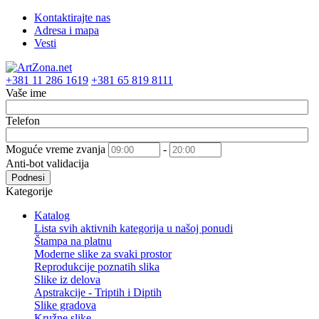
Kontaktirajte nas
Adresa i mapa
Vesti
+381 11 286 1619
+381 65 819 8111
Vaše ime
Telefon
Moguće vreme zvanja
-
Anti-bot validacija
Podnesi
Kategorije
Katalog
Lista svih aktivnih kategorija u našoj ponudi
Štampa na platnu
Moderne slike za svaki prostor
Reprodukcije poznatih slika
Slike iz delova
Apstrakcije - Triptih i Diptih
Slike gradova
Kružne slike