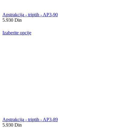
Apstrakcija - triptih - AP3-90
5.930
Din
Izaberite opcije
Apstrakcija - triptih - AP3-89
5.930
Din