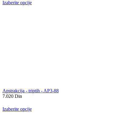
Izaberite opcije
Apstrakcija - triptih - AP3-88
7.020
Din
Izaberite opcije