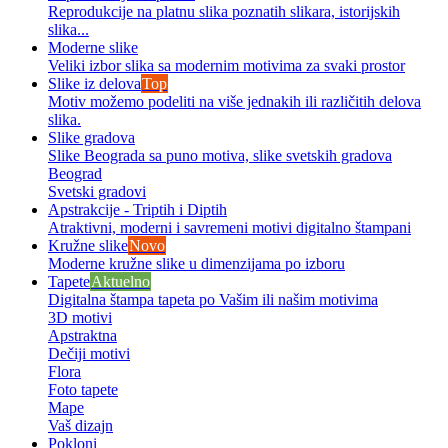
Reprodukcije na platnu slika poznatih slikara, istorijskih
slika...
Moderne slike
Veliki izbor slika sa modernim motivima za svaki prostor
Slike iz delova
Top
Motiv možemo podeliti na više jednakih ili različitih delova
slika.
Slike gradova
Slike Beograda sa puno motiva, slike svetskih gradova
Beograd
Svetski gradovi
Apstrakcije - Triptih i Diptih
Atraktivni, moderni i savremeni motivi digitalno štampani
Kružne slike
Novo
Moderne kružne slike u dimenzijama po izboru
Tapete
Aktuelno
Digitalna štampa tapeta po Vašim ili našim motivima
3D motivi
Apstraktna
Dečiji motivi
Flora
Foto tapete
Mape
Vaš dizajn
Pokloni