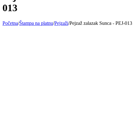
013
Početna
/
Štampa na platnu
/
Pejzaži
/
Pejzaž zalazak Sunca - PEJ-013