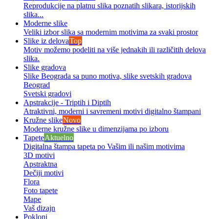
Reprodukcije na platnu slika poznatih slikara, istorijskih
slika...
Moderne slike
Veliki izbor slika sa modernim motivima za svaki prostor
Slike iz delova
Top
Motiv možemo podeliti na više jednakih ili različitih delova
slika.
Slike gradova
Slike Beograda sa puno motiva, slike svetskih gradova
Beograd
Svetski gradovi
Apstrakcije - Triptih i Diptih
Atraktivni, moderni i savremeni motivi digitalno štampani
Kružne slike
Novo
Moderne kružne slike u dimenzijama po izboru
Tapete
Aktuelno
Digitalna štampa tapeta po Vašim ili našim motivima
3D motivi
Apstraktna
Dečiji motivi
Flora
Foto tapete
Mape
Vaš dizajn
Pokloni