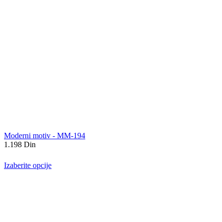
Moderni motiv - MM-194
1.198
Din
Izaberite opcije