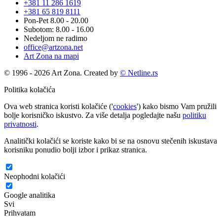
+381 11 286 1619
+381 65 819 8111
Pon-Pet 8.00 - 20.00
Subotom: 8.00 - 16.00
Nedeljom ne radimo
office@artzona.net
Art Zona na mapi
© 1996 - 2026 Art Zona. Created by
© Netline.rs
Politika kolačića
Ova web stranica koristi kolačiće ('
cookies
') kako bismo Vam pružili
bolje korisničko iskustvo. Za više detalja pogledajte našu
politiku
privatnosti
.
Analitički kolačići se koriste kako bi se na osnovu stečenih iskustava
korisniku ponudio bolji izbor i prikaz stranica.
Neophodni kolačići
Google analitika
Svi
Prihvatam