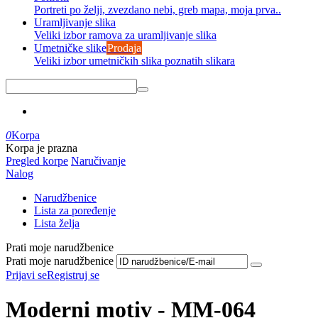
Portreti po želji, zvezdano nebi, greb mapa, moja prva..
Uramljivanje slika
Veliki izbor ramova za uramljivanje slika
Umetničke slike
Prodaja
Veliki izbor umetničkih slika poznatih slikara
0
Korpa
Korpa je prazna
Pregled korpe
Naručivanje
Nalog
Narudžbenice
Lista za poređenje
Lista želja
Prati moje narudžbenice
Prati moje narudžbenice
Prijavi se
Registruj se
Moderni motiv - MM-064