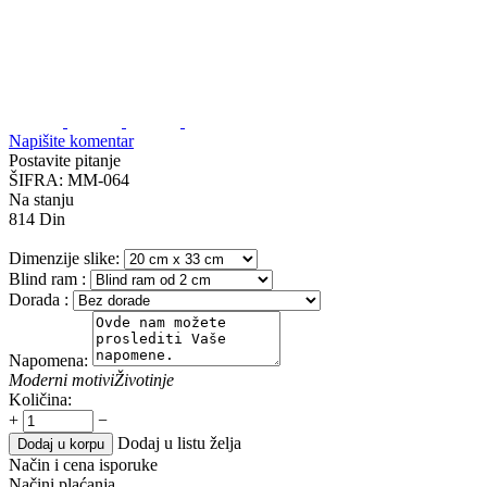
Napišite komentar
Postavite pitanje
ŠIFRA:
MM-064
Na stanju
814
Din
Dimenzije slike:
Blind ram
:
Dorada
:
Napomena:
Moderni motivi
Životinje
Količina:
+
−
Dodaj u listu želja
Dodaj u korpu
Način i cena isporuke
Načini plaćanja