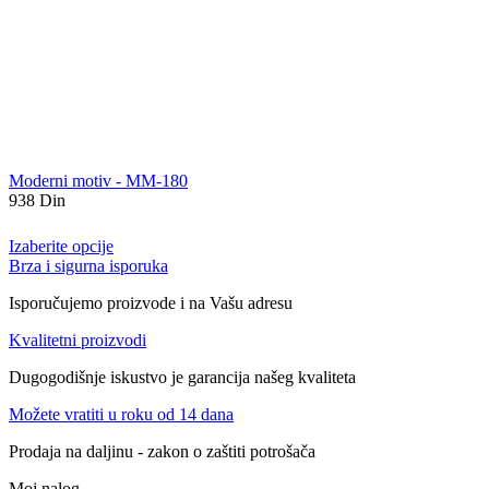
Moderni motiv - MM-180
938
Din
Izaberite opcije
Brza i sigurna isporuka
Isporučujemo proizvode i na Vašu adresu
Kvalitetni proizvodi
Dugogodišnje iskustvo je garancija našeg kvaliteta
Možete vratiti u roku od 14 dana
Prodaja na daljinu - zakon o zaštiti potrošača
Moj nalog