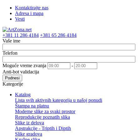
Kontaktirajte nas
Adresa i mapa
Vesti
+381 11 286 4184
+381 65 286 4184
Vaše ime
Telefon
Moguće vreme zvanja
-
Anti-bot validacija
Podnesi
Kategorije
Katalog
Lista svih aktivnih kategorija u našoj ponudi
Štampa na platnu
Moderne slike za svaki prostor
Reprodukcije poznatih slika
Slike iz delova
Apstrakcije - Triptih i Diptih
Slike gradova
Kružne slike