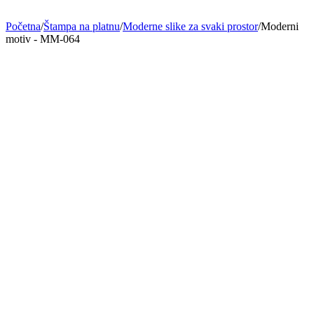
Početna
/
Štampa na platnu
/
Moderne slike za svaki prostor
/
Moderni
motiv - MM-064