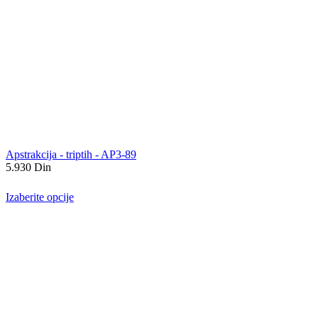
Apstrakcija - triptih - AP3-89
5.930
Din
Izaberite opcije