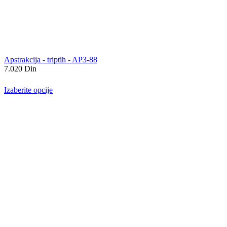
Apstrakcija - triptih - AP3-88
7.020
Din
Izaberite opcije