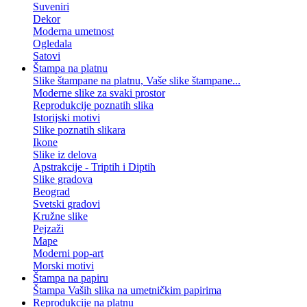
Suveniri
Dekor
Moderna umetnost
Ogledala
Satovi
Štampa na platnu
Slike štampane na platnu, Vaše slike štampane...
Moderne slike za svaki prostor
Reprodukcije poznatih slika
Istorijski motivi
Slike poznatih slikara
Ikone
Slike iz delova
Apstrakcije - Triptih i Diptih
Slike gradova
Beograd
Svetski gradovi
Kružne slike
Pejzaži
Mape
Moderni pop-art
Morski motivi
Štampa na papiru
Štampa Vaših slika na umetničkim papirima
Reprodukcije na platnu