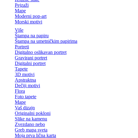
Pejzaži
Mape
Moderni pop-art
Morski motivi
Više
Štampa na papiru
Štampa na umetničkim papirima
Portreti
Digitalno oslikavan portret
Gravirani portret
Digitalni portret
Tapete
3D motivi
Apstraktna
Dečiji motivi
Flora
Foto tapete
Mape
Vaš dizajn
Originalni pokloni
Slike na kamenu
Zvezdano nebo
Greb mapa sveta
Moja prva lična karta