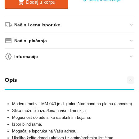
Dodaj u korpu
Način i cena isporuke
Načini plaćanja
Informacije
Opis
Moderni motiv - MM-040 je digitalno štampana na platnu (canvasu).
Slika može biti izrađena u više dimenzija.
Mogućnost dorade slike sa akrilnim bojama.
Izbor blind rama.
Moguća je isporuka na Vašu adresu.
Ukoliko želite doradu akrilom i zlatnim/srebrnim listićima,