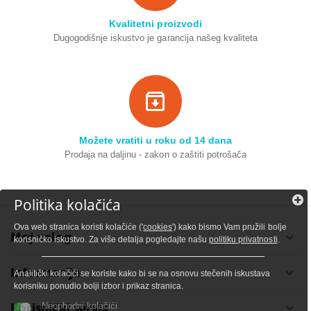
Kvalitetni proizvodi
Dugogodišnje iskustvo je garancija našeg kvaliteta
Možete vratiti u roku od 14 dana
Prodaja na daljinu - zakon o zaštiti potrošača
Politika kolačića
Ova web stranica koristi kolačiće ('
cookies
') kako bismo Vam pružili bolje
Moj nalog
korisničko iskustvo. Za više detalja pogledajte našu
politiku privatnosti
.
Informacije
Analitički kolačići se koriste kako bi se na osnovu stečenih iskustava
korisniku ponudio bolji izbor i prikaz stranica.
Korisnički servis
Neophodni kolačići