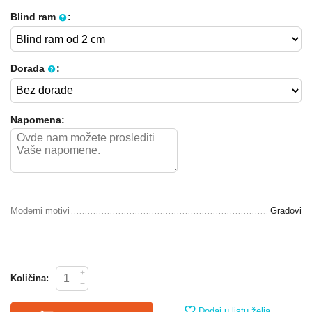
Blind ram
:
Dorada
:
Napomena:
Moderni motivi
Gradovi
+
Količina:
−
Dodaj u listu želja