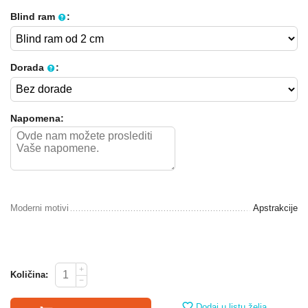
Blind ram
:
Dorada
:
Napomena:
Moderni motivi
Apstrakcije
+
Količina:
−
Dodaj u listu želja