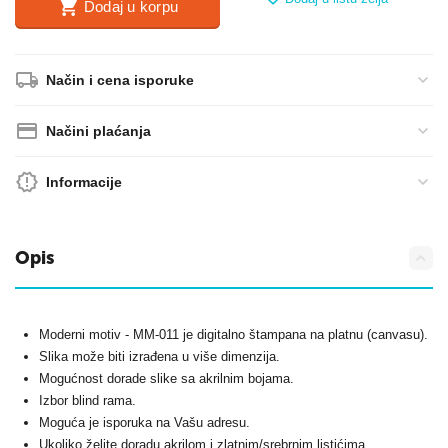
Dodaj u korpu
Način i cena isporuke
Načini plaćanja
Informacije
Opis
Moderni motiv - MM-011 je digitalno štampana na platnu (canvasu).
Slika može biti izrađena u više dimenzija.
Mogućnost dorade slike sa akrilnim bojama.
Izbor blind rama.
Moguća je isporuka na Vašu adresu.
Ukoliko želite doradu akrilom i zlatnim/srebrnim listićima,