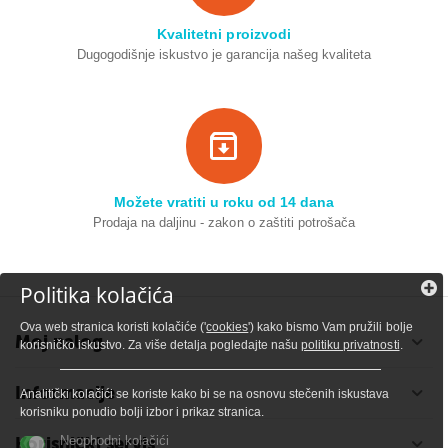
Kvalitetni proizvodi
Dugogodišnje iskustvo je garancija našeg kvaliteta
Možete vratiti u roku od 14 dana
Prodaja na daljinu - zakon o zaštiti potrošača
Politika kolačića
Ova web stranica koristi kolačiće ('
cookies
') kako bismo Vam pružili bolje
Moj nalog
korisničko iskustvo. Za više detalja pogledajte našu
politiku privatnosti
.
Informacije
Analitički kolačići se koriste kako bi se na osnovu stečenih iskustava
korisniku ponudio bolji izbor i prikaz stranica.
Korisnički servis
Neophodni kolačići