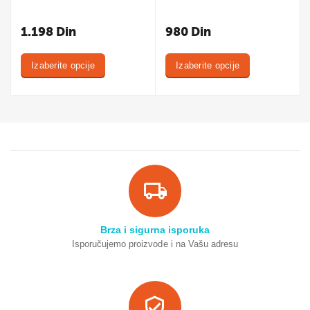
1.198
Din
980
Din
Izaberite opcije
Izaberite opcije
Brza i sigurna isporuka
Isporučujemo proizvode i na Vašu adresu