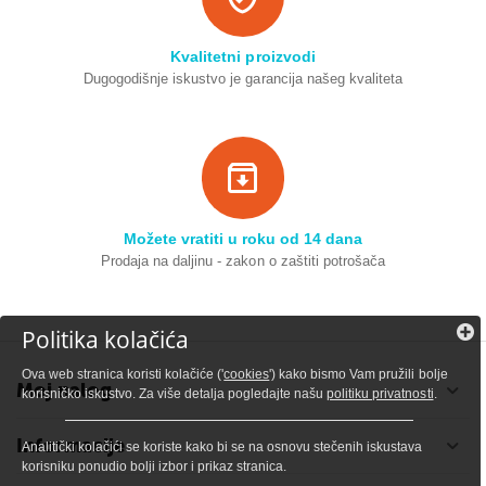
Kvalitetni proizvodi
Dugogodišnje iskustvo je garancija našeg kvaliteta
Možete vratiti u roku od 14 dana
Prodaja na daljinu - zakon o zaštiti potrošača
Politika kolačića
Ova web stranica koristi kolačiće ('
cookies
') kako bismo Vam pružili bolje
Moj nalog
korisničko iskustvo. Za više detalja pogledajte našu
politiku privatnosti
.
Informacije
Analitički kolačići se koriste kako bi se na osnovu stečenih iskustava
korisniku ponudio bolji izbor i prikaz stranica.