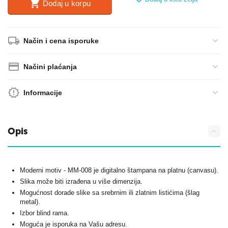
Dodaj u korpu
Način i cena isporuke
Načini plaćanja
Informacije
Opis
Moderni motiv - MM-008 je digitalno štampana na platnu (canvasu).
Slika može biti izrađena u više dimenzija.
Mogućnost dorade slike sa srebrnim ili zlatnim listićima (šlag
metal).
Izbor blind rama.
Moguća je isporuka na Vašu adresu.