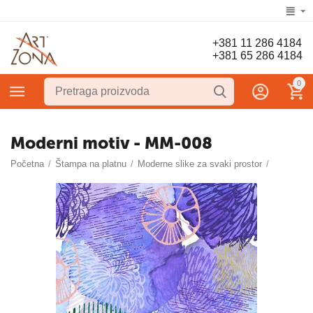
+381 11 286 4184
+381 65 286 4184
0
Moderni motiv - MM-008
Početna
/
Štampa na platnu
/
Moderne slike za svaki prostor
/