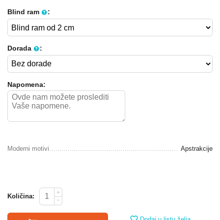
Blind ram
:
Dorada
:
Napomena:
Moderni motivi
Apstrakcije
+
Količina:
−
Dodaj u listu želja