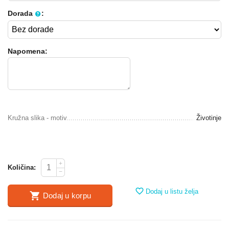
Dorada
:
Napomena:
Kružna slika - motiv
Životinje
+
Količina:
−
Dodaj u listu želja
Dodaj u korpu