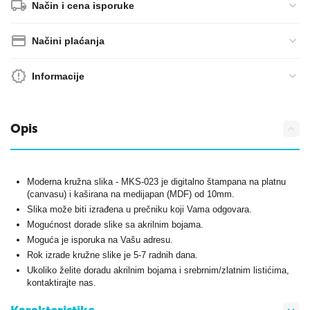
Način i cena isporuke
Načini plaćanja
Informacije
Opis
Moderna kružna slika - MKS-023 je digitalno štampana na platnu
(canvasu) i kaširana na medijapan (MDF) od 10mm.
Slika može biti izrađena u prečniku koji Vama odgovara.
Mogućnost dorade slike sa akrilnim bojama.
Moguća je isporuka na Vašu adresu.
Rok izrade kružne slike je 5-7 radnih dana.
Ukoliko želite doradu akrilnim bojama i srebrnim/zlatnim listićima,
kontaktirajte nas.