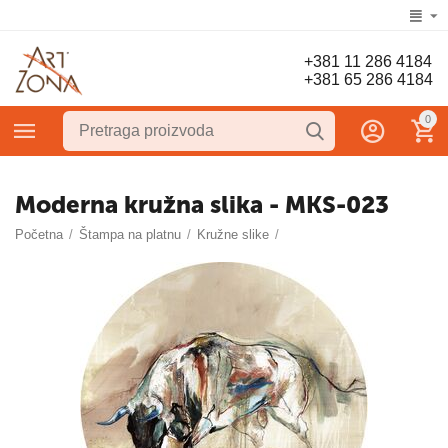
+381 11 286 4184
+381 65 286 4184
0
Moderna kružna slika - MKS-023
Početna
/
Štampa na platnu
/
Kružne slike
/