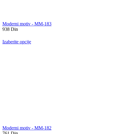
Moderni motiv - MM-183
938
Din
Izaberite opcije
Moderni motiv - MM-182
761
Din