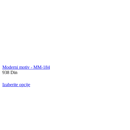
Moderni motiv - MM-184
938
Din
Izaberite opcije