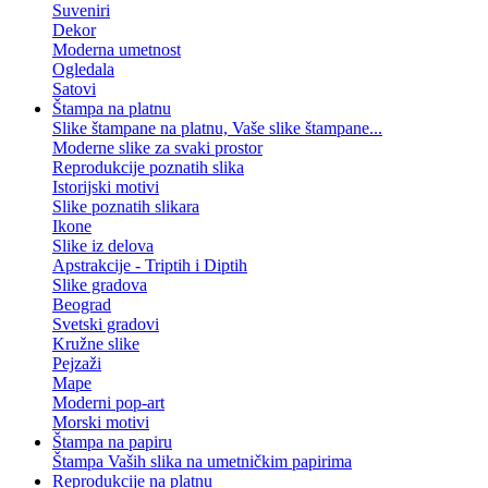
Suveniri
Dekor
Moderna umetnost
Ogledala
Satovi
Štampa na platnu
Slike štampane na platnu, Vaše slike štampane...
Moderne slike za svaki prostor
Reprodukcije poznatih slika
Istorijski motivi
Slike poznatih slikara
Ikone
Slike iz delova
Apstrakcije - Triptih i Diptih
Slike gradova
Beograd
Svetski gradovi
Kružne slike
Pejzaži
Mape
Moderni pop-art
Morski motivi
Štampa na papiru
Štampa Vaših slika na umetničkim papirima
Reprodukcije na platnu