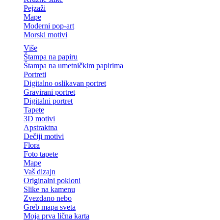
Pejzaži
Mape
Moderni pop-art
Morski motivi
Više
Štampa na papiru
Štampa na umetničkim papirima
Portreti
Digitalno oslikavan portret
Gravirani portret
Digitalni portret
Tapete
3D motivi
Apstraktna
Dečiji motivi
Flora
Foto tapete
Mape
Vaš dizajn
Originalni pokloni
Slike na kamenu
Zvezdano nebo
Greb mapa sveta
Moja prva lična karta