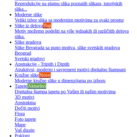
Reprodukcije na platnu slika poznatih slikara, istorijskih
slika...
Moderne slike
Veliki izbor slika sa modernim motivima za svaki prostor
Slike iz delova
Top
Motiv možemo podeliti na više jednakih ili različitih delova
slika.
Slike gradova
Slike Beograda sa puno motiva, slike svetskih gradova
Beograd
Svetski gradovi
Apstrakcije - Triptih i Diptih
Atraktivni, moderni i savremeni motivi digitalno štampani
Kružne slike
Novo
Moderne kružne slike u dimenzijama po izboru
Tapete
Aktuelno
Digitalna štampa tapeta po Vašim ili našim motivima
3D motivi
Apstraktna
Dečiji motivi
Flora
Foto tapete
Mape
Vaš dizajn
Pokloni