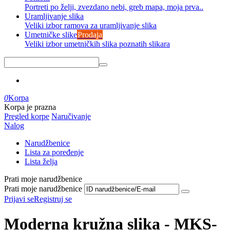
Portreti po želji, zvezdano nebi, greb mapa, moja prva..
Uramljivanje slika
Veliki izbor ramova za uramljivanje slika
Umetničke slike
Prodaja
Veliki izbor umetničkih slika poznatih slikara
0
Korpa
Korpa je prazna
Pregled korpe
Naručivanje
Nalog
Narudžbenice
Lista za poređenje
Lista želja
Prati moje narudžbenice
Prati moje narudžbenice
Prijavi se
Registruj se
Moderna kružna slika - MKS-