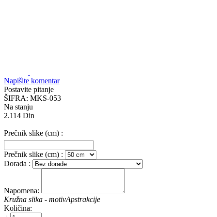
Napišite komentar
Postavite pitanje
ŠIFRA:
MKS-053
Na stanju
2.114
Din
Prečnik slike (cm)
:
Prečnik slike (cm)
:
Dorada
:
Napomena:
Kružna slika - motiv
Apstrakcije
Količina: