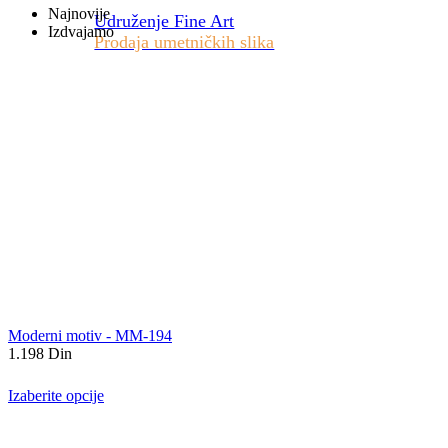
Najnovije
Udruženje Fine Art
Izdvajamo
Prodaja umetničkih slika
Moderni motiv - MM-194
1.198
Din
Izaberite opcije