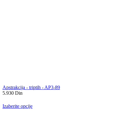
Apstrakcija - triptih - AP3-89
5.930
Din
Izaberite opcije