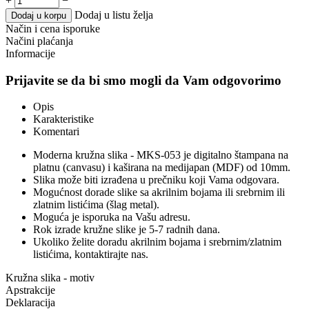
+
−
Dodaj u listu želja
Dodaj u korpu
Način i cena isporuke
Načini plaćanja
Informacije
Prijavite se da bi smo mogli da Vam odgovorimo
Opis
Karakteristike
Komentari
Moderna kružna slika - MKS-053 je digitalno štampana na
platnu (canvasu) i kaširana na medijapan (MDF) od 10mm.
Slika može biti izrađena u prečniku koji Vama odgovara.
Mogućnost dorade slike sa akrilnim bojama ili srebrnim ili
zlatnim listićima (šlag metal).
Moguća je isporuka na Vašu adresu.
Rok izrade kružne slike je 5-7 radnih dana.
Ukoliko želite doradu akrilnim bojama i srebrnim/zlatnim
listićima, kontaktirajte nas.
Kružna slika - motiv
Apstrakcije
Deklaracija