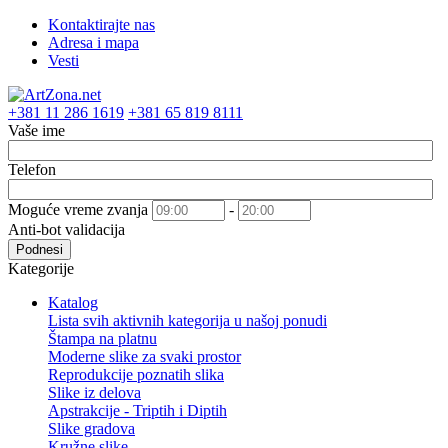
Kontaktirajte nas
Adresa i mapa
Vesti
+381 11 286 1619
+381 65 819 8111
Vaše ime
Telefon
Moguće vreme zvanja
-
Anti-bot validacija
Podnesi
Kategorije
Katalog
Lista svih aktivnih kategorija u našoj ponudi
Štampa na platnu
Moderne slike za svaki prostor
Reprodukcije poznatih slika
Slike iz delova
Apstrakcije - Triptih i Diptih
Slike gradova
Kružne slike