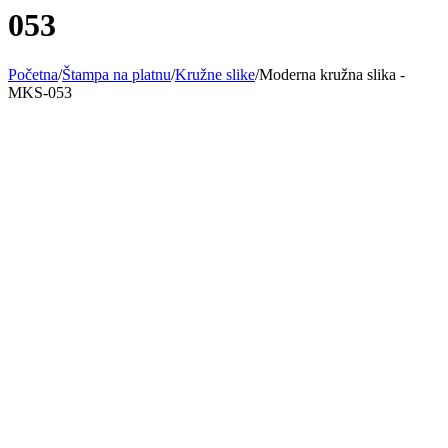
053
Početna
/
Štampa na platnu
/
Kružne slike
/
Moderna kružna slika -
MKS-053