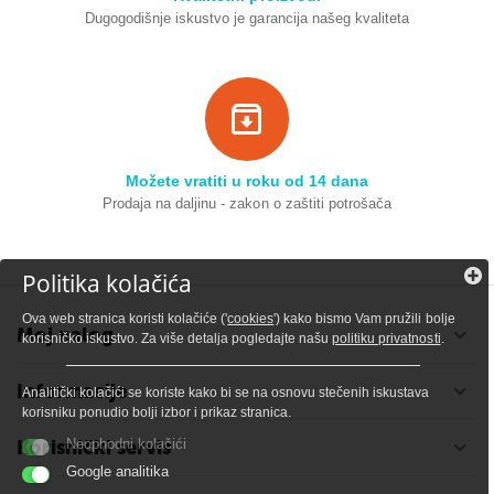
Dugogodišnje iskustvo je garancija našeg kvaliteta
Možete vratiti u roku od 14 dana
Prodaja na daljinu - zakon o zaštiti potrošača
Politika kolačića
Ova web stranica koristi kolačiće ('
cookies
') kako bismo Vam pružili bolje
Moj nalog
korisničko iskustvo. Za više detalja pogledajte našu
politiku privatnosti
.
Informacije
Analitički kolačići se koriste kako bi se na osnovu stečenih iskustava
korisniku ponudio bolji izbor i prikaz stranica.
Korisnički servis
Neophodni kolačići
Google analitika