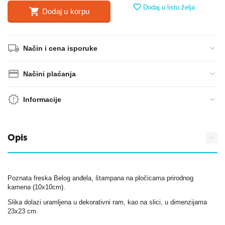
Dodaj u listu želja
Dodaj u korpu
Način i cena isporuke
Načini plaćanja
Informacije
Opis
Poznata freska Belog anđela, štampana na pločicama prirodnog
kamena (10x10cm).
Slika dolazi uramljena u dekorativni ram, kao na slici, u dimenzijama
23x23 cm.