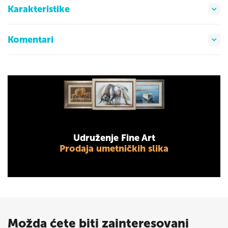
Karakteristike
Komentari
Udruženje Fine Art
Prodaja umetničkih slika
Možda ćete biti zainteresovani