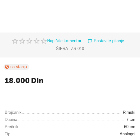
Napišite komentar
Postavite pitanje
ŠIFRA:
ZS-010
na stanju
18.000
Din
Brojčanik
Rimski
Dubina
7 cm
Prečnik
60 cm
Tip
Analogni