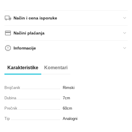
Način i cena isporuke
Načini plaćanja
Informacije
Karakteristike
Komentari
Brojčanik
Rimski
Dubina
7
cm
Prečnik
60
cm
Tip
Analogni