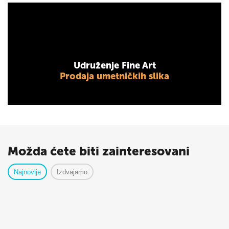
Udruženje Fine Art
Prodaja umetničkih slika
Možda ćete biti zainteresovani
Najnovije
Izdvajamo