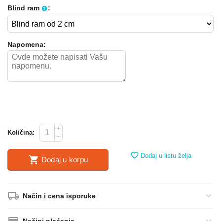
Blind ram
:
Napomena:
+
Količina:
−
Dodaj u listu želja
Dodaj u korpu
Način i cena isporuke