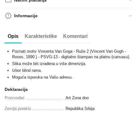
Načini plaćanja
Informacije
Opis
Karakteristike
Komentari
Poznati motiv Vinsenta Van Goga - Ruže 2 (Vincent Van Gogh -
Roses, 1890.) - PSVG-13 - digitalno štampan na platnu (canvasu).
Slika može biti izrađena u više dimenzija.
Izbor blind rama.
Moguća isporuka na Vašu adresu.
Deklaracija
Proizvođać
Art Zona doo
Zemlja porekla
Republika Srbija