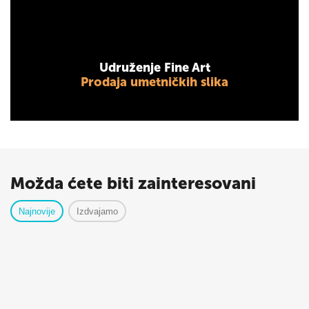
Udruženje Fine Art
Prodaja umetničkih slika
Možda ćete biti zainteresovani
Najnovije
Izdvajamo