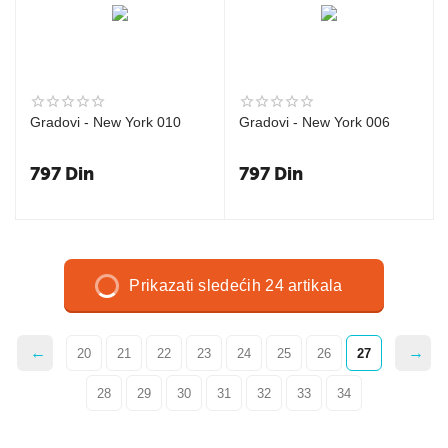
Gradovi - New York 010
Gradovi - New York 006
797
Din
797
Din
Prikazati sledećih 24 artikala
20
21
22
23
24
25
26
27
28
29
30
31
32
33
34