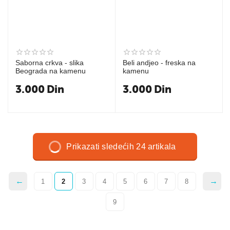
Saborna crkva - slika
Beli andjeo - freska na
Beograda na kamenu
kamenu
3.000
Din
3.000
Din
Prikazati sledećih 24 artikala
1
2
3
4
5
6
7
8
9