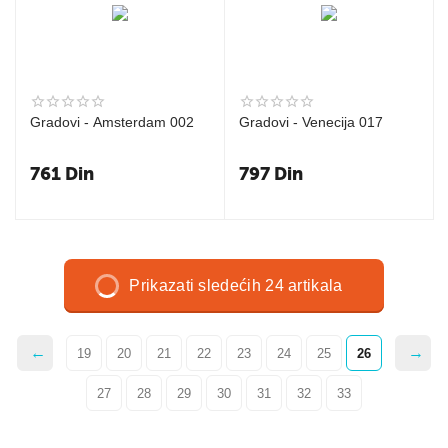
Gradovi - Amsterdam 002
Gradovi - Venecija 017
761
Din
797
Din
Prikazati sledećih 24 artikala
19
20
21
22
23
24
25
26
27
28
29
30
31
32
33